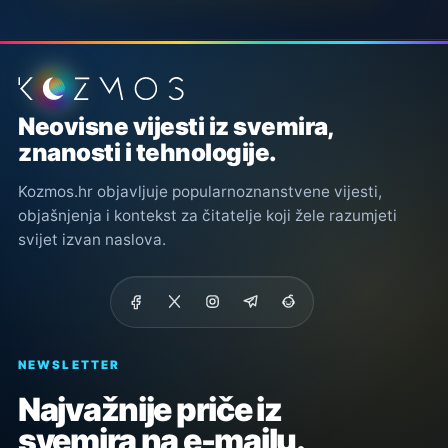
Podnožje stranice
Neovisne vijesti iz svemira,
znanosti i tehnologije.
Kozmos.hr objavljuje popularnoznanstvene vijesti,
objašnjenja i kontekst za čitatelje koji žele razumjeti
svijet izvan naslova.
NEWSLETTER
Najvažnije priče iz
svemira na e-mailu.