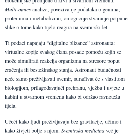
biokemijske promjene u krvi u stvarnom vremenu.
Multi-omics
analiza, povezivanje podataka o genima,
proteinima i metabolizmu, omogućuje stvaranje potpune
slike o tome kako tijelo reagira na svemirski let.
Ti podaci napajaju “digitalne blizance” astronauta:
virtualne kopije svakog člana posade pomoću kojih se
može simulirati reakcija organizma na stresore poput
zračenja ili bestežinskog stanja. Astronaut budućnosti
neće samo preživljavati svemir, surađivat će s vlastitom
biologijom, prilagođavajući prehranu, vježbu i uvjete u
kabini u stvarnom vremenu kako bi održao ravnotežu
tijela.
Učeći kako ljudi preživljavaju bez gravitacije, učimo i
Svemirska medicina
kako živjeti bolje s njom.
već je