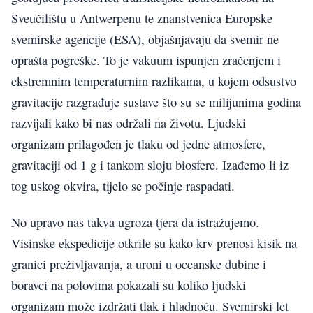
Sveučilištu u Antwerpenu te znanstvenica Europske
svemirske agencije (ESA), objašnjavaju da svemir ne
oprašta pogreške. To je vakuum ispunjen zračenjem i
ekstremnim temperaturnim razlikama, u kojem odsustvo
gravitacije razgrađuje sustave što su se milijunima godina
razvijali kako bi nas održali na životu. Ljudski
organizam prilagođen je tlaku od jedne atmosfere,
gravitaciji od 1 g i tankom sloju biosfere. Izađemo li iz
tog uskog okvira, tijelo se počinje raspadati.
No upravo nas takva ugroza tjera da istražujemo.
Visinske ekspedicije otkrile su kako krv prenosi kisik na
granici preživljavanja, a uroni u oceanske dubine i
boravci na polovima pokazali su koliko ljudski
organizam može izdržati tlak i hladnoću. Svemirski let