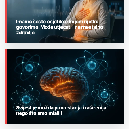
Imamo šesto osjetilo o kojem rijetko
govorimo. Može utjecati i na mentalno
zdravlje
MEDICINA
Svijest je možda puno starija i raširenija
nego što smo mislili