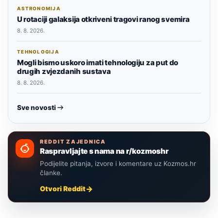
ASTRONOMIJA
U rotaciji galaksija otkriveni tragovi ranog svemira
8. 8. 2026.
TEHNOLOGIJA
Mogli bismo uskoro imati tehnologiju za put do
drugih zvjezdanih sustava
8. 8. 2026.
Sve novosti
REDDIT ZAJEDNICA
Raspravljajte s nama na r/kozmoshr
Podijelite pitanja, izvore i komentare uz Kozmos.hr
članke.
Otvori Reddit