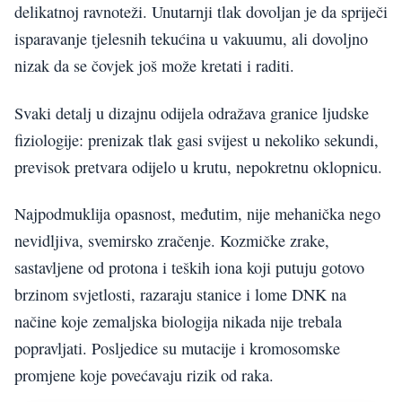
delikatnoj ravnoteži. Unutarnji tlak dovoljan je da spriječi
isparavanje tjelesnih tekućina u vakuumu, ali dovoljno
nizak da se čovjek još može kretati i raditi.
Svaki detalj u dizajnu odijela odražava granice ljudske
fiziologije: prenizak tlak gasi svijest u nekoliko sekundi,
previsok pretvara odijelo u krutu, nepokretnu oklopnicu.
Najpodmuklija opasnost, međutim, nije mehanička nego
nevidljiva, svemirsko zračenje. Kozmičke zrake,
sastavljene od protona i teških iona koji putuju gotovo
brzinom svjetlosti, razaraju stanice i lome DNK na
načine koje zemaljska biologija nikada nije trebala
popravljati. Posljedice su mutacije i kromosomske
promjene koje povećavaju rizik od raka.