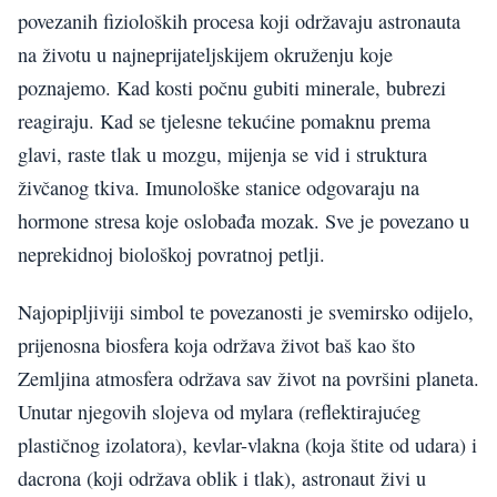
povezanih fizioloških procesa koji održavaju astronauta
na životu u najneprijateljskijem okruženju koje
poznajemo. Kad kosti počnu gubiti minerale, bubrezi
reagiraju. Kad se tjelesne tekućine pomaknu prema
glavi, raste tlak u mozgu, mijenja se vid i struktura
živčanog tkiva. Imunološke stanice odgovaraju na
hormone stresa koje oslobađa mozak. Sve je povezano u
neprekidnoj biološkoj povratnoj petlji.
Najopipljiviji simbol te povezanosti je svemirsko odijelo,
prijenosna biosfera koja održava život baš kao što
Zemljina atmosfera održava sav život na površini planeta.
Unutar njegovih slojeva od mylara (reflektirajućeg
plastičnog izolatora), kevlar-vlakna (koja štite od udara) i
dacrona (koji održava oblik i tlak), astronaut živi u