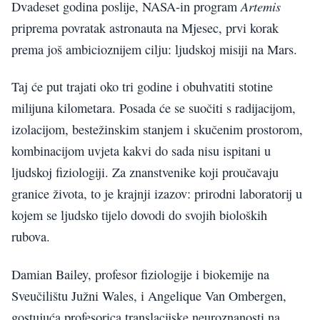
Artemis
Dvadeset godina poslije, NASA-in program
priprema povratak astronauta na Mjesec, prvi korak
prema još ambicioznijem cilju: ljudskoj misiji na Mars.
Taj će put trajati oko tri godine i obuhvatiti stotine
milijuna kilometara. Posada će se suočiti s radijacijom,
izolacijom, bestežinskim stanjem i skučenim prostorom,
kombinacijom uvjeta kakvi do sada nisu ispitani u
ljudskoj fiziologiji. Za znanstvenike koji proučavaju
granice života, to je krajnji izazov: prirodni laboratorij u
kojem se ljudsko tijelo dovodi do svojih bioloških
rubova.
Damian Bailey, profesor fiziologije i biokemije na
Sveučilištu Južni Wales, i Angelique Van Ombergen,
gostujuća profesorica translacijske neuroznanosti na