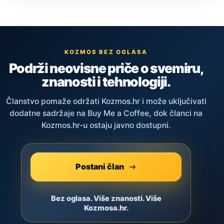
KOZMOS BEZ OGLASA
Podrži neovisne priče o svemiru,
znanosti i tehnologiji.
Članstvo pomaže održati Kozmos.hr i može uključivati
dodatne sadržaje na Buy Me a Coffee, dok članci na
Kozmos.hr-u ostaju javno dostupni.
Postani član
Bez oglasa. Više znanosti. Više
Kozmosa.hr.