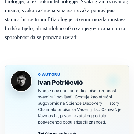
biologije, a tek potom tehnologije. Svaki gram očuvanog
mišića, svaka zaštićena sinapsa i svaka popravljena
stanica bit će trijumf fiziologije. Svemir možda uništava
ljudsko tijelo, ali istodobno otkriva njegovu zapanjujuću
sposobnost da se ponovno izgradi.
O AUTORU
Ivan Petričević
Ivan je novinar i autor koji piše o znanosti,
svemiru i povijesti. Gostuje kao stručni
sugovornik na Science Discovery i History
Channelu te piše za Večernji list. Osnivač je
Kozmos.hr, prvog hrvatskog portala
posvećenog popularizaciji znanosti.
Svi članci autora