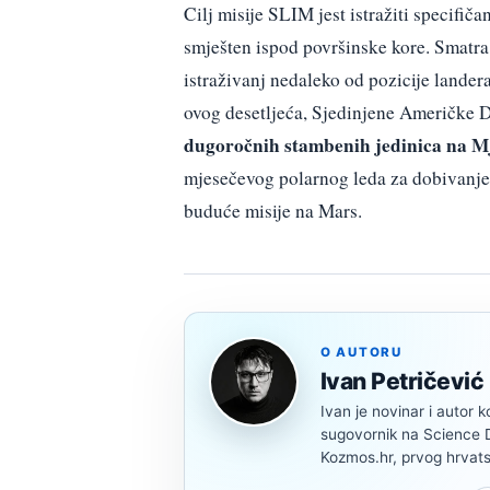
Cilj misije SLIM jest istražiti specifič
smješten ispod površinske kore. Smatra 
istraživanj nedaleko od pozicije lande
ovog desetljeća, Sjedinjene Američke 
dugoročnih stambenih jedinica na Mj
mjesečevog polarnog leda za dobivanje 
buduće misije na Mars.
O AUTORU
Ivan Petričević
Ivan je novinar i autor k
sugovornik na Science Di
Kozmos.hr, prvog hrvats