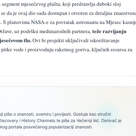
an segment mjesečevog plašta, koji predstavlja duboki sloj
se da je ovaj dio sada dostupan i otvoren za detaljna znanstven
ra. S planovima NASA-e za povratak astronauta na Mjesec kasnij
teže razvijanju
Države, uz podršku međunarodnih partnera,
esečevom tlu.
Ovi bi projekti uključivali iskorištavanje
pitke vode i proizvodnju raketnog goriva, ključnih resursa za
oji piše o znanosti, svemiru i povijesti. Gostuje kao stručni
scovery i History Channelu te piše za Večernji list. Osnivač je
kog portala posvećenog popularizaciji znanosti.