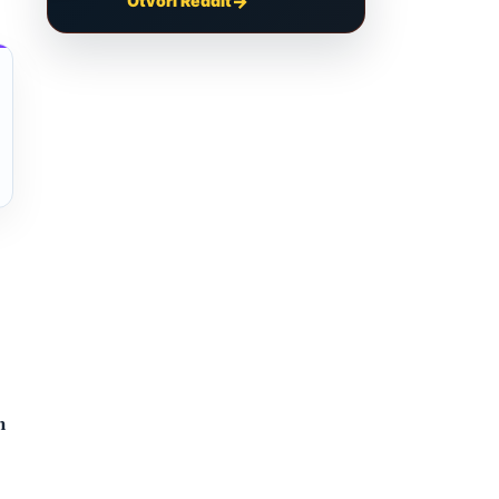
Otvori Reddit
m