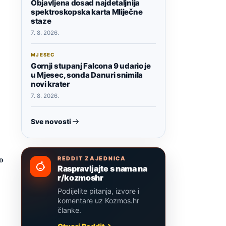
Objavljena dosad najdetaljnija
spektroskopska karta Mliječne
staze
7. 8. 2026.
MJESEC
Gornji stupanj Falcona 9 udario je
u Mjesec, sonda Danuri snimila
novi krater
7. 8. 2026.
Sve novosti
o
REDDIT ZAJEDNICA
Raspravljajte s nama na
r/kozmoshr
Podijelite pitanja, izvore i
komentare uz Kozmos.hr
članke.