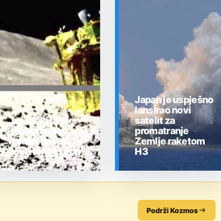
Japan je uspješno
lansirao novi
Japanski lander
satelit za
‘probudio se’
promatranje
nakon lunarne
Zemlje raketom
noći na Mjesecu
H3
SVEMIR
SVEMIR
Podrži Kozmos