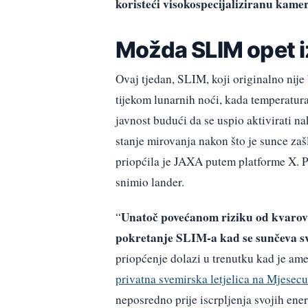
koristeći visokospecijaliziranu kame
Možda SLIM opet i
Ovaj tjedan, SLIM, koji originalno nije
tijekom lunarnih noći, kada temperatur
javnost budući da se uspio aktivirati 
stanje mirovanja nakon što je sunce zaš
priopćila je JAXA putem platforme X. Pr
snimio lander.
Unatoč povećanom riziku od kvarova
“
pokretanje SLIM-a kad se sunčeva svj
priopćenje dolazi u trenutku kad je am
privatna svemirska letjelica na Mjesecu
neposredno prije iscrpljenja svojih ener