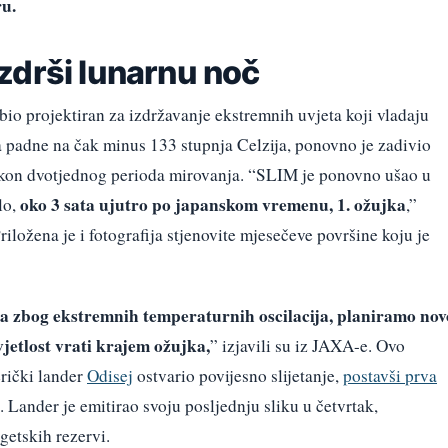
ru.
zdrši lunarnu noč
 bio projektiran za izdržavanje ekstremnih uvjeta koji vladaju
a padne na čak minus 133 stupnja Celzija, ponovno je zadivio
nakon dvotjednog perioda mirovanja. “SLIM je ponovno ušao u
oko 3 sata ujutro po japanskom vremenu, 1. ožujka
lo,
,”
iložena je i fotografija stjenovite mjesečeve površine koju je
 zbog ekstremnih temperaturnih oscilacija, planiramo nov
etlost vrati krajem ožujka,
” izjavili su iz JAXA-e. Ovo
erički lander
Odisej
ostvario povijesno slijetanje,
postavši prva
. Lander je emitirao svoju posljednju sliku u četvrtak,
getskih rezervi.