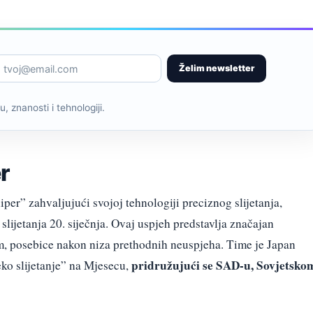
Želim newsletter
, znanosti i tehnologiji.
r
er” zahvaljujući svojoj tehnologiji preciznog slijetanja,
slijetanja 20. siječnja. Ovaj uspjeh predstavlja značajan
m, posebice nakon niza prethodnih neuspjeha. Time je Japan
pridružujući se SAD-u, Sovjetsko
eko slijetanje” na Mjesecu,