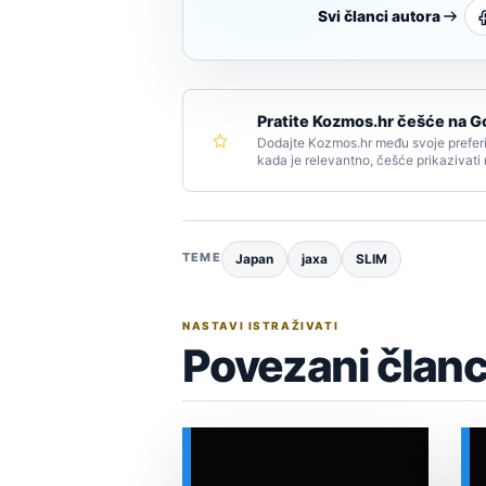
Svi članci autora
Pratite Kozmos.hr češće na G
Dodajte Kozmos.hr među svoje preferi
kada je relevantno, češće prikazivati
TEME
Japan
jaxa
SLIM
NASTAVI ISTRAŽIVATI
Povezani članc