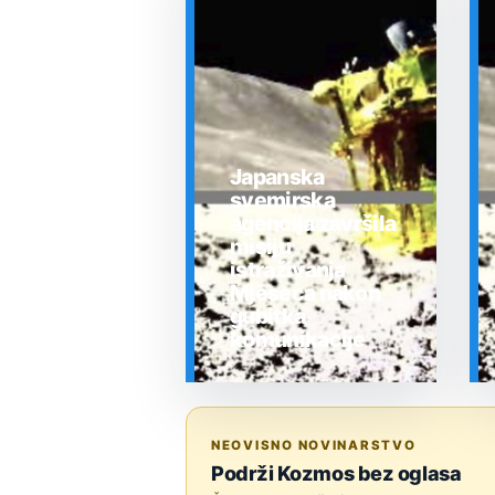
Japanska
svemirska
agencija završila
misiju
istraživanja
Mjeseca nakon
gubitka
komunikacije
SVEMIR
NEOVISNO NOVINARSTVO
Podrži Kozmos bez oglasa