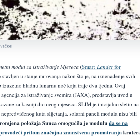
avačke!
etni modul za istraživanje Mjeseca
(
Smart
Lander
for
e stavljen u stanje mirovanja nakon što je, na iznenađenje svih
 izuzetno hladnu lunarnu noć koja traje dva tjedna. Ovaj
a agencija za istraživanje svemira (JAXA), predstavlja uvod u
zane za kasniji dio ovog mjeseca. SLIM je inicijalno sletio na
 nepredviđenog kuta slijetanja, solarni paneli modula nisu bili
promjena položaja Sunca omogućila je modulu
da se na
provodeći pritom značajna znanstvena promatranja
krater