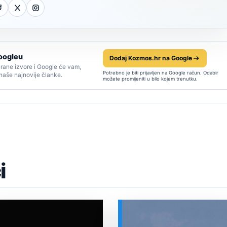
oogleu
Dodaj Kozmos.hr na Google
rane izvore i Google će vam,
Potrebno je biti prijavljen na Google račun. Odabir
 naše najnovije članke.
možete promijeniti u bilo kojem trenutku.
i