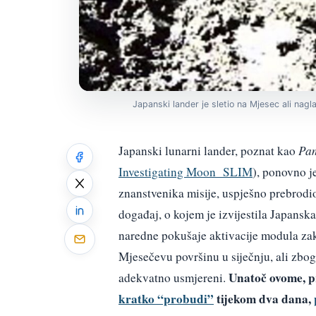
Japanski lander je sletio na Mjesec ali nagl
Japanski lunarni lander, poznat kao
Pam
Investigating Moon SLIM
), ponovno j
znanstvenika misije, uspješno prebrodio
događaj, o kojem je izvijestila Japansk
naredne pokušaje aktivacije modula zaka
Mjesečevu površinu u siječnju, ali zbog
Unatoč ovome, 
adekvatno usmjereni.
kratko “probudi”
tijekom dva dana,