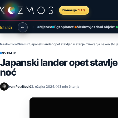
Preskoči na sadržaj
Donacije:
11%
Istraži
Mjesec
Egzoplaneti
Međuzvjezdani objekti
Naslovnica
Svemir
Japanski lander opet stavljen u stanje mirovanja nakon što j
SVEMIR
Japanski lander opet stavlje
noć
Ivan Petričević
3. ožujka 2024.
3 min čitanja