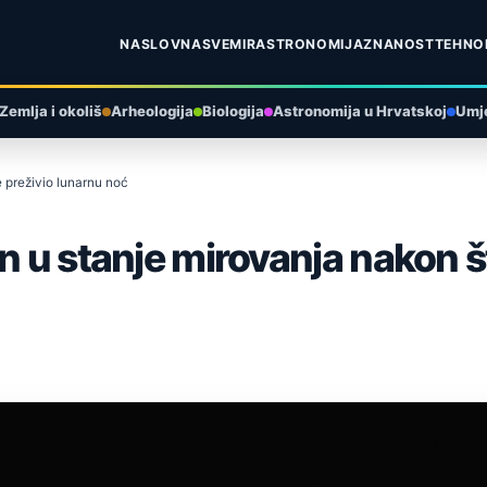
NASLOVNA
SVEMIR
ASTRONOMIJA
ZNANOST
TEHNO
Zemlja i okoliš
Arheologija
Biologija
Astronomija u Hrvatskoj
Umje
e preživio lunarnu noć
n u stanje mirovanja nakon š