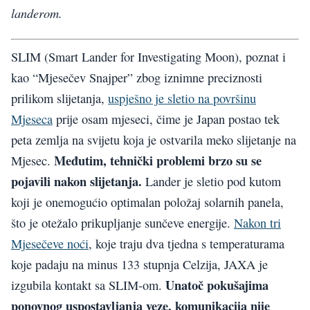
landerom.
SLIM (Smart Lander for Investigating Moon), poznat i
kao “Mjesečev Snajper” zbog iznimne preciznosti
prilikom slijetanja,
uspješno je sletio na površinu
Mjeseca
prije osam mjeseci, čime je Japan postao tek
peta zemlja na svijetu koja je ostvarila meko slijetanje na
Međutim, tehnički problemi brzo su se
Mjesec.
pojavili nakon slijetanja.
Lander je sletio pod kutom
koji je onemogućio optimalan položaj solarnih panela,
što je otežalo prikupljanje sunčeve energije.
Nakon tri
Mjesečeve noći
, koje traju dva tjedna s temperaturama
koje padaju na minus 133 stupnja Celzija, JAXA je
Unatoč pokušajima
izgubila kontakt sa SLIM-om.
ponovnog uspostavljanja veze, komunikacija nije