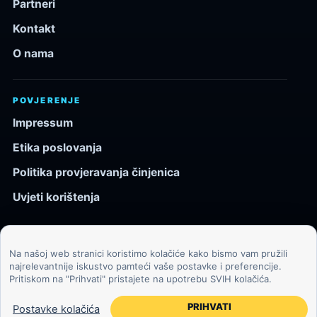
Partneri
Kontakt
O nama
POVJERENJE
Impressum
Etika poslovanja
Politika provjeravanja činjenica
Uvjeti korištenja
Na našoj web stranici koristimo kolačiće kako bismo vam pružili
© 2026 Kozmos.hr. Sva prava pridržana.
najrelevantnije iskustvo pamteći vaše postavke i preferencije.
Pritiskom na "Prihvati" pristajete na upotrebu SVIH kolačića.
Svemir, znanost, tehnologija i velike ideje za znatiželjne
čitatelje.
PRIHVATI
Postavke kolačića