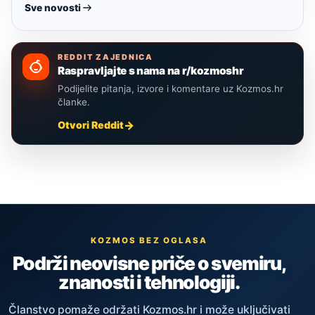
Sve novosti
REDDIT ZAJEDNICA
Raspravljajte s nama na r/kozmoshr
Podijelite pitanja, izvore i komentare uz Kozmos.hr
članke.
Otvori Reddit
KOZMOS BEZ OGLASA
Podrži neovisne priče o svemiru,
znanosti i tehnologiji.
Članstvo pomaže održati Kozmos.hr i može uključivati