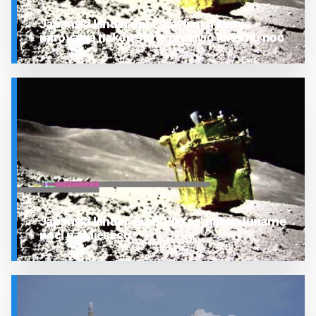
Japanski lander opet stavljen u stanje
mirovanja nakon što je preživio lunarnu noć
SVEMIR
Japanski lander ‘probudio se’ nakon lunarne
noći na Mjesecu
SVEMIR