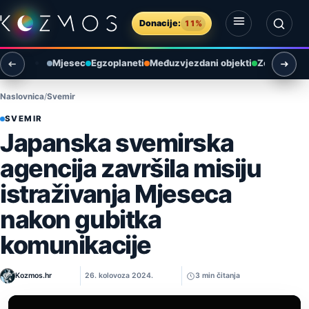
Preskoči na sadržaj
Donacije:
11%
Otvori izbornik
Otvori pretragu
Mjesec
Egzoplaneti
Međuzvjezdani objekti
Zemlja i ok
Naslovnica
Svemir
SVEMIR
Japanska svemirska
agencija završila misiju
istraživanja Mjeseca
nakon gubitka
komunikacije
Kozmos.hr
26. kolovoza 2024.
3 min čitanja