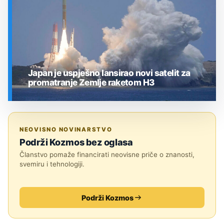
Japan je uspješno lansirao novi satelit za
promatranje Zemlje raketom H3
SVEMIR
NEOVISNO NOVINARSTVO
Podrži Kozmos bez oglasa
Članstvo pomaže financirati neovisne priče o znanosti,
svemiru i tehnologiji.
Podrži Kozmos