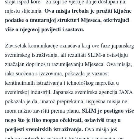
sloja ispod kore—za koji se vjeruje da je dostupan na
Ova misija trebala je pružiti ključne
mjestu slijetanja.
podatke o unutarnjoj strukturi Mjeseca, otkrivajući
više o njegovoj povijesti i sastavu.
Završetak komunikacije označava kraj ove faze japanskog
svemirskog istraživanja, ali rezultati SLIM-a ostavljaju
značajan doprinos u razumijevanju Mjeseca. Ova misija,
iako suočena s izazovima, pokazala je važnost
kontinuiranih istraživanja i tehnološkog napretka u
svemirskoj industriji. Japanska svemirska agencija JAXA
pokazala je da, unatoč preprekama, uspješna misija ne
SLIM je postigao više
mora nužno završiti prema planu.
nego što je itko mogao očekivati, ostavivši trag u
povijesti svemirskih istraživanja.
Ova misija još
jednom potvrđuje važnost istraživanja i inovacija, ne