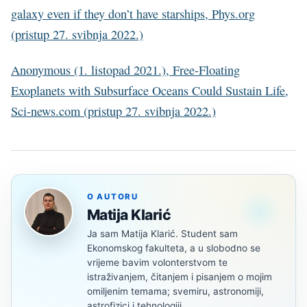
galaxy even if they don’t have starships, Phys.org
(pristup 27. svibnja 2022.)
Anonymous (1. listopad 2021.), Free-Floating
Exoplanets with Subsurface Oceans Could Sustain Life,
Sci-news.com (pristup 27. svibnja 2022.)
O AUTORU
Matija Klarić
Ja sam Matija Klarić. Student sam
Ekonomskog fakulteta, a u slobodno se
vrijeme bavim volonterstvom te
istraživanjem, čitanjem i pisanjem o mojim
omiljenim temama; svemiru, astronomiji,
astrofizici i tehnologiji.