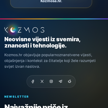
Kozmosa.hr.
Podnožje stranice
Neovisne vijesti iz svemira,
znanosti i tehnologije.
Kozmos.hr objavljuje popularnoznanstvene vijesti,
objašnjenja i kontekst za čitatelje koji žele razumjeti
svijet izvan naslova.
NEWSLETTER
Najvažnije priče iz