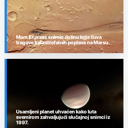
Mars Express snimio dolinu koja čuva
tragove katastrofalnih poplava na Marsu
SVEMIR
Usamljeni planet uhvaćen kako luta
svemirom zahvaljujući slučajnoj snimci iz
1997.