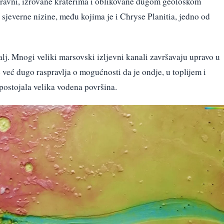
soravni, izrovane kraterima i oblikovane dugom geološkom
 sjeverne nizine, među kojima je i Chryse Planitia, jedno od
lj. Mnogi veliki marsovski izljevni kanali završavaju upravo u
 već dugo raspravlja o mogućnosti da je ondje, u toplijem i
postojala velika vodena površina.