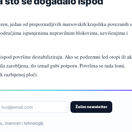
a što se događalo ispod
teren, jedan od prepoznatljivih marsovskih krajolika povezanih s
 područjima ispunjenima nepravilnim blokovima, uzvišenjima i
 ispod površine destabiliziraju. Ako se podzemni led otopi ili a
la zarobljena, tlo iznad gubi potporu. Površina se tada lomi,
k razbijenoj ploči.
Želim newsletter
, znanosti i tehnologiji.