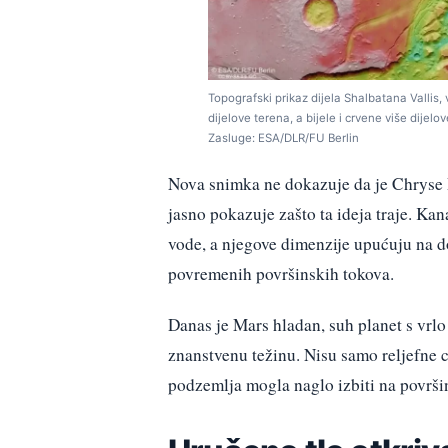
Topografski prikaz dijela Shalbatana Vallis,
dijelove terena, a bijele i crvene više dijelo
Zasluge: ESA/DLR/FU Berlin
Nova snimka ne dokazuje da je Chryse 
jasno pokazuje zašto ta ideja traje. Ka
vode, a njegove dimenzije upućuju na do
povremenih površinskih tokova.
Danas je Mars hladan, suh planet s vrl
znanstvenu težinu. Nisu samo reljefne c
podzemlja mogla naglo izbiti na površin