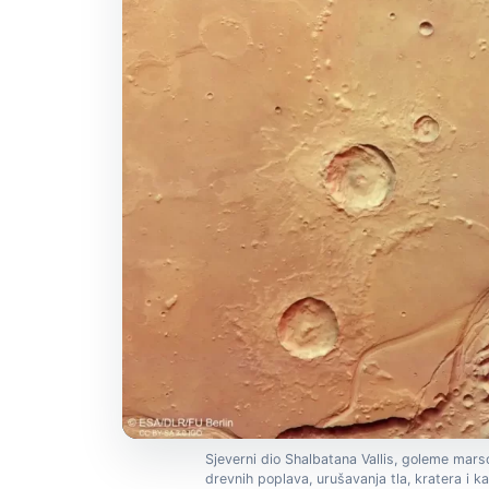
Sjeverni dio Shalbatana Vallis, goleme mars
drevnih poplava, urušavanja tla, kratera i k