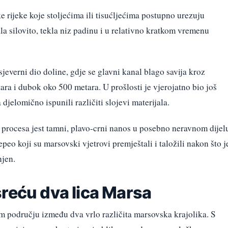
e rijeke koje stoljećima ili tisućljećima postupno urezuju
la silovito, tekla niz padinu i u relativno kratkom vremenu
jeverni dio doline, gdje se glavni kanal blago savija kroz
ara i dubok oko 500 metara. U prošlosti je vjerojatno bio još
 djelomično ispunili različiti slojevi materijala.
h procesa jest tamni, plavo-crni nanos u posebno neravnom dijel
eo koji su marsovski vjetrovi premještali i taložili nakon što j
njen.
sreću dva lica Marsa
om području između dva vrlo različita marsovska krajolika. S