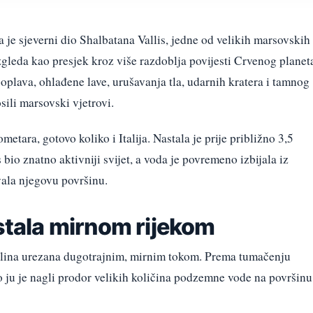
 je sjeverni dio Shalbatana Vallis, jedne od velikih marsovskih
izgleda kao presjek kroz više razdoblja povijesti Crvenog planet
poplava, ohlađene lave, urušavanja tla, udarnih kratera i tamnog
sili marsovski vjetrovi.
etara, gotovo koliko i Italija. Nastala je prije približno 3,5
 bio znatno aktivniji svijet, a voda je povremeno izbijala iz
ala njegovu površinu.
astala mirnom rijekom
 dolina urezana dugotrajnim, mirnim tokom. Prema tumačenju
 ju je nagli prodor velikih količina podzemne vode na površinu