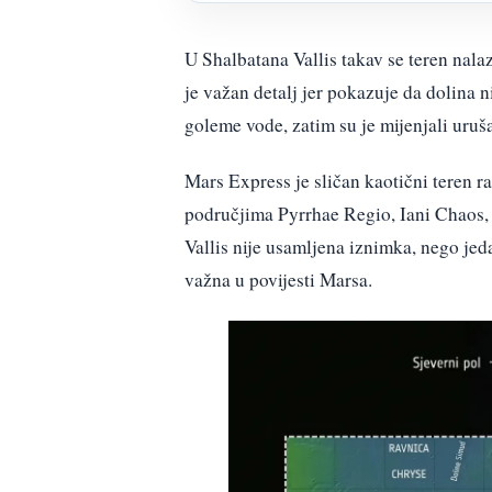
U Shalbatana Vallis takav se teren nala
je važan detalj jer pokazuje da dolina n
goleme vode, zatim su je mijenjali uruša
Mars Express je sličan kaotični teren r
područjima Pyrrhae Regio, Iani Chaos,
Vallis nije usamljena iznimka, nego jed
važna u povijesti Marsa.