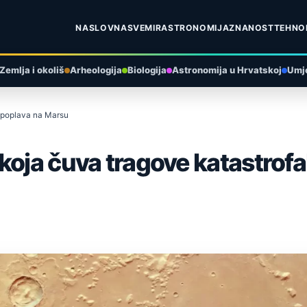
NASLOVNA
SVEMIR
ASTRONOMIJA
ZNANOST
TEHNO
Zemlja i okoliš
Arheologija
Biologija
Astronomija u Hrvatskoj
Umje
h poplava na Marsu
koja čuva tragove katastrofa