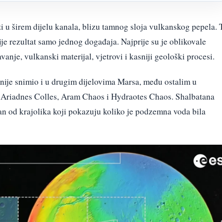
zi u širem dijelu kanala, blizu tamnog sloja vulkanskog pepela. 
ije rezultat samo jednog događaja. Najprije su je oblikovale
vanje, vulkanski materijal, vjetrovi i kasniji geološki procesi.
anije snimio i u drugim dijelovima Marsa, među ostalim u
 Ariadnes Colles, Aram Chaos i Hydraotes Chaos. Shalbatana
an od krajolika koji pokazuju koliko je podzemna voda bila