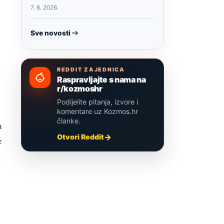
7. 8. 2026.
Sve novosti
REDDIT ZAJEDNICA
Raspravljajte s nama na
r/kozmoshr
Podijelite pitanja, izvore i
komentare uz Kozmos.hr
članke.
u
Otvori Reddit
e