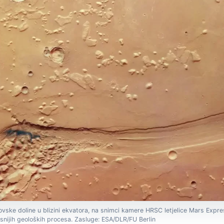
ovske doline u blizini ekvatora, na snimci kamere HRSC letjelice Mars Expre
asnijih geoloških procesa. Zasluge: ESA/DLR/FU Berlin