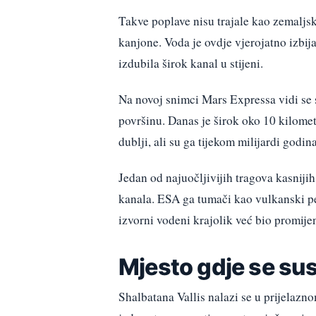
Takve poplave nisu trajale kao zemaljsk
kanjone. Voda je ovdje vjerojatno izbija
izdubila širok kanal u stijeni.
Na novoj snimci Mars Expressa vidi se s
površinu. Danas je širok oko 10 kilomet
dublji, ali su ga tijekom milijardi godina
Jedan od najuočljivijih tragova kasniji
kanala. ESA ga tumači kao vulkanski pep
izvorni vodeni krajolik već bio promije
Mjesto gdje se su
Shalbatana Vallis nalazi se u prijelazn