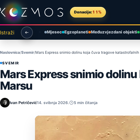
Preskoči na sadržaj
Donacije:
11%
Istraži
Mjesec
Egzoplaneti
Međuzvjezdani objekti
Naslovnica
Svemir
Mars Express snimio dolinu koja čuva tragove katastrofalni
SVEMIR
Mars Express snimio dolinu 
Marsu
Ivan Petričević
14. svibnja 2026.
5 min čitanja