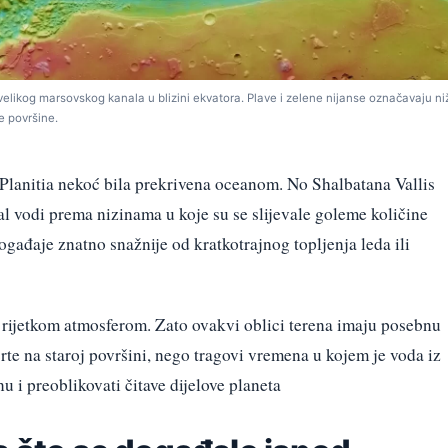
 velikog marsovskog kanala u blizini ekvatora. Plave i zelene nijanse označavaju ni
ve površine.
Planitia nekoć bila prekrivena oceanom. No Shalbatana Vallis
nal vodi prema nizinama u koje su se slijevale goleme količine
gađaje znatno snažnije od kratkotrajnog topljenja leda ili
o rijetkom atmosferom. Zato ovakvi oblici terena imaju posebnu
rte na staroj površini, nego tragovi vremena u kojem je voda iz
u i preoblikovati čitave dijelove planeta