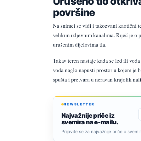
Urušeno tlo otkriv
površine
Na snimci se vidi i takozvani kaotični 
velikim izljevnim kanalima. Riječ je o
urušenim dijelovima tla.
Takav teren nastaje kada se led ili voda
voda naglo napusti prostor u kojem je bi
spušta i pretvara u neravan krajolik nali
NEWSLETTER
Najvažnije priče iz
svemira na e-mailu.
Prijavite se za najvažnije priče o svemiru