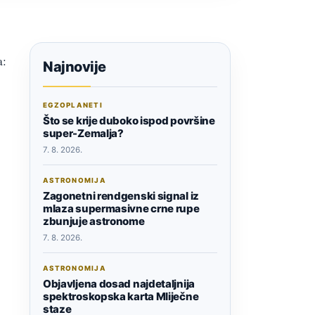
a:
Najnovije
EGZOPLANETI
Što se krije duboko ispod površine
super-Zemalja?
7. 8. 2026.
ASTRONOMIJA
Zagonetni rendgenski signal iz
mlaza supermasivne crne rupe
zbunjuje astronome
7. 8. 2026.
ASTRONOMIJA
Objavljena dosad najdetaljnija
spektroskopska karta Mliječne
staze