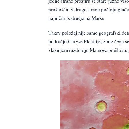
jedne strane prostiru se stare južne vi
prošlošću. S druge strane počinju glađe
najnižih područja na Marsu.
Takav položaj nije samo geografski deta
području Chryse Planitije, zbog čega se
vlažnijem razdoblju Marsove prošlosti, 