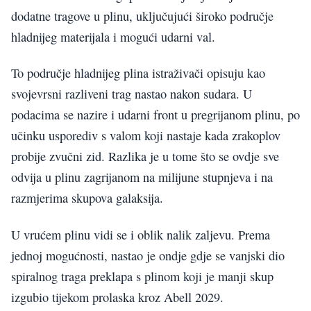
dodatne tragove u plinu, uključujući široko područje
hladnijeg materijala i mogući udarni val.
To područje hladnijeg plina istraživači opisuju kao
svojevrsni razliveni trag nastao nakon sudara. U
podacima se nazire i udarni front u pregrijanom plinu, po
učinku usporediv s valom koji nastaje kada zrakoplov
probije zvučni zid. Razlika je u tome što se ovdje sve
odvija u plinu zagrijanom na milijune stupnjeva i na
razmjerima skupova galaksija.
U vrućem plinu vidi se i oblik nalik zaljevu. Prema
jednoj mogućnosti, nastao je ondje gdje se vanjski dio
spiralnog traga preklapa s plinom koji je manji skup
izgubio tijekom prolaska kroz Abell 2029.