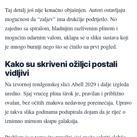
Taj detalj još nije konačno objašnjen. Autori ostavljaju
mogućnost da “zaljev” ima drukčije podrijetlo. No
zajedno sa spiralom, hladnijim razlivenim plinom i
mogućim udarnim valom, uklapa se u sliku sustava koji
je mnogo burniji nego što se činilo na prvi pogled.
Kako su skriveni ožiljci postali
vidljivi
Na izvornoj rendgenskoj slici Abell 2029 i dalje izgleda
uredno. Sjaj vrućeg plina širok je, pravilan i približno
ovalan, bez očitih znakova nedavnog poremećaja. Upravo
je takva slika godinama podupirala dojam da je riječ o
iznimno mirnom skupu galaksija.
Problem je u tome što pravilni sjaj može sakriti slabije