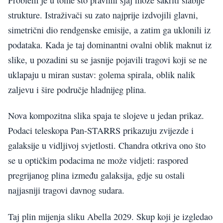
strukture. Istraživači su zato najprije izdvojili glavni,
simetrični dio rendgenske emisije, a zatim ga uklonili iz
podataka. Kada je taj dominantni ovalni oblik maknut iz
slike, u pozadini su se jasnije pojavili tragovi koji se ne
uklapaju u miran sustav: golema spirala, oblik nalik
zaljevu i šire područje hladnijeg plina.
Nova kompozitna slika spaja te slojeve u jedan prikaz.
Podaci teleskopa Pan-STARRS prikazuju zvijezde i
galaksije u vidljivoj svjetlosti. Chandra otkriva ono što
se u optičkim podacima ne može vidjeti: raspored
pregrijanog plina između galaksija, gdje su ostali
najjasniji tragovi davnog sudara.
Taj plin mijenja sliku Abella 2029. Skup koji je izgledao