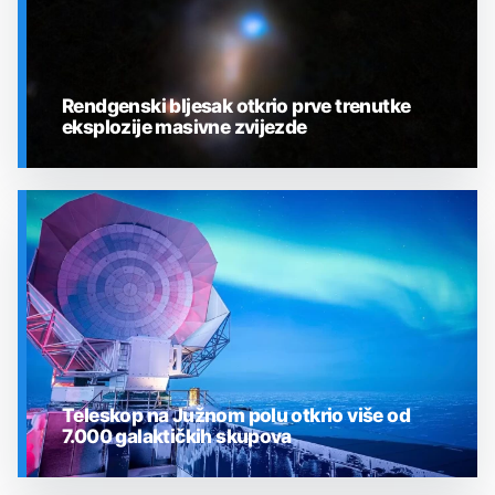
Rendgenski bljesak otkrio prve trenutke
eksplozije masivne zvijezde
SVEMIR
Teleskop na Južnom polu otkrio više od
7.000 galaktičkih skupova