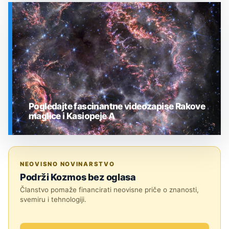
SVEMIR
Pogledajte fascinantne videozapise Rakove
maglice i Kasiopeje A
SVEMIR
NEOVISNO NOVINARSTVO
Podrži Kozmos bez oglasa
Članstvo pomaže financirati neovisne priče o znanosti,
svemiru i tehnologiji.