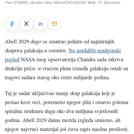
Pan-STARRS; obrada slike: NASA/CXC/SAO/N. Wolk i P. Edmonds.
Abell 2029 dugo se smatrao jednim od najmirnijih
skupova galaksija u svemiru.
No najdublji rendgenski
pogled
NASA-inog opservatorija Chandra sada otkriva
drukčiju priču: u vrućem plinu između galaksija ostali su
tragovi sudara starog oko četiri milijarde godina.
Taj je sudar uključivao manji skup galaksija koji je
prošao kroz veći, poremetio njegov plin i ostavio golemu
spiralnu strukturu dugu oko dva milijuna svjetlosnih
godina. Abell 2029 danas možda izgleda smireno, ali
njegov najvrući materijal još čuva zapis nasilne prošlosti.