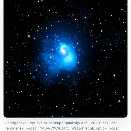
Rendgenska i optička slika skupa galaksija Abell 2029. Zasluge:
rendgenski podaci: NASA/CXC/CfA/C. Watson et al.; optički podaci: