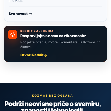
8. 8. 2026.
Sve novosti
REDDIT ZAJEDNICA
Raspravljajte s nama na r/kozmoshr
Podijelite pitanja, izvore i komentare uz Kozmos.hr
članke.
Otvori Reddit
KOZMOS BEZ OGLASA
Podrži neovisne priče o svemiru,
znanosti i tehnologiji.