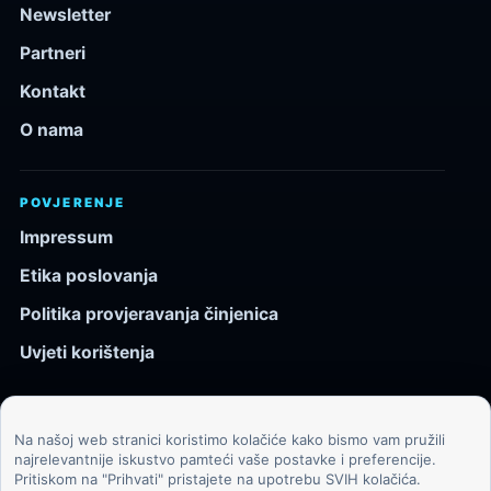
Newsletter
Partneri
Kontakt
O nama
POVJERENJE
Impressum
Etika poslovanja
Politika provjeravanja činjenica
Uvjeti korištenja
Na našoj web stranici koristimo kolačiće kako bismo vam pružili
© 2026 Kozmos.hr. Sva prava pridržana.
najrelevantnije iskustvo pamteći vaše postavke i preferencije.
Pritiskom na "Prihvati" pristajete na upotrebu SVIH kolačića.
Svemir, znanost, tehnologija i velike ideje za znatiželjne