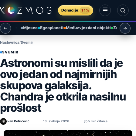
Preskoči na sadržaj
Donacije:
11%
Otvori izbornik
Otvori pretragu
Mjesec
Egzoplaneti
Međuzvjezdani objekti
Zemlja i ok
Naslovnica
Svemir
SVEMIR
Astronomi su mislili da je
ovo jedan od najmirnijih
skupova galaksija.
Chandra je otkrila nasilnu
prošlost
Ivan Petričević
13. svibnja 2026.
5 min čitanja