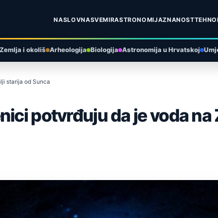
NASLOVNA
SVEMIR
ASTRONOMIJA
ZNANOST
TEHNO
Zemlja i okoliš
Arheologija
Biologija
Astronomija u Hrvatskoj
Umje
ji starija od Sunca
ici potvrđuju da je voda na Z