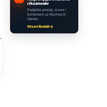
r/kozmoshr
Podijelite pitanja, izvore i
komentare uz Kozmos.hr
članke.
Otvori Reddit