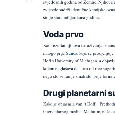
svjetlosnih godina od Zemlje. Njihova a
zvijezde sadrži identične kemijske oz
što je stara milijardama godina.
Voda prvo
Kao rezultat njihova istraživanja, znan
mnogo prije
Sunca
, koje se procjenjuje
Hoff s University of Michigan, a objavl
kojem naglašava da “ovo otkriće suger
nego što se ranije smatralo, prije formi
Drugi planetarni s
Kako je objasnila van ‘t Hoff: “Prethod
interstelarnog medija. Međutim, naša ot