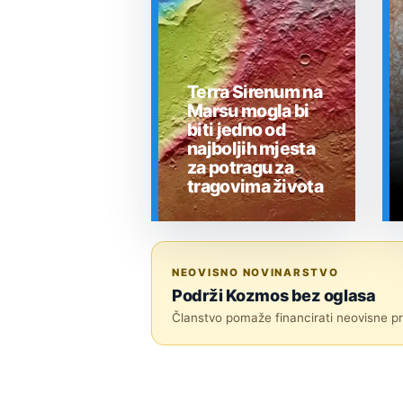
Terra Sirenum na
Marsu mogla bi
biti jedno od
najboljih mjesta
za potragu za
tragovima života
SVEMIR
NEOVISNO NOVINARSTVO
Podrži Kozmos bez oglasa
Članstvo pomaže financirati neovisne pri