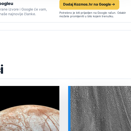
oogleu
Dodaj Kozmos.hr na Google
rane izvore i Google će vam,
Potrebno je biti prijavljen na Google račun. Odabir
 naše najnovije članke.
možete promijeniti u bilo kojem trenutku.
i