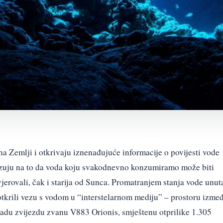
na Zemlji i otkrivaju iznenađujuće informacije o povijesti vode
zuju na to da voda koju svakodnevno konzumiramo može biti
erovali, čak i starija od Sunca. Promatranjem stanja vode unut
tkrili vezu s vodom u “interstelarnom mediju” – prostoru izme
ladu zvijezdu zvanu V883 Orionis, smještenu otprilike 1.305