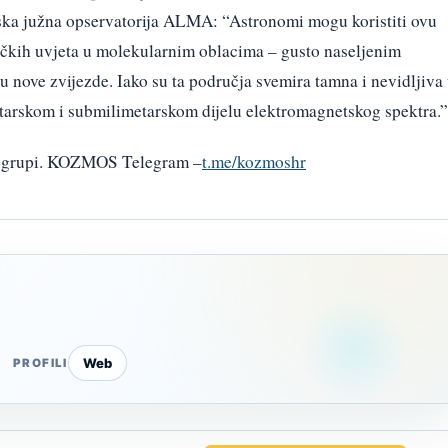
ka južna opservatorija ALMA: “Astronomi mogu koristiti ovu
zičkih uvjeta u molekularnim oblacima – gusto naseljenim
ju nove zvijezde. Iako su ta područja svemira tamna i nevidljiva
metarskom i submilimetarskom dijelu elektromagnetskog spektra.”
am grupi. KOZMOS Telegram –
t.me/kozmoshr
Web
PROFILI