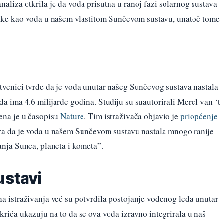
naliza otkrila je da voda prisutna u ranoj fazi solarnog sustava
nake kao voda u našem vlastitom Sunčevom sustavu, unatoč tome
stvenici tvrde da je voda unutar našeg Sunčevog sustava nastala
 da ima 4.6 milijarde godina. Studiju su suautorirali Merel van ‘t
jena je u časopisu
Nature
. Tim istraživača objavio je
priopćenje
ira da je voda u našem Sunčevom sustavu nastala mnogo ranije
ranja Sunca, planeta i kometa”.
ustavi
na istraživanja već su potvrdila postojanje vodenog leda unutar
krića ukazuju na to da se ova voda izravno integrirala u naš