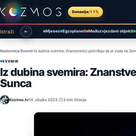
Preskoči na sadržaj
Donacije:
11%
Istraži
Mjesec
Egzoplaneti
Međuzvjezdani objekti
Naslovnica
Svemir
Iz dubina svemira: Znanstvenici potvrđuju da je voda na Zeml
SVEMIR
Iz dubina svemira: Znanstven
Sunca
Kozmos.hr
14. ožujka 2023.
3 min čitanja