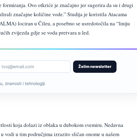
 formiranja. Ovo otkriće je značajno jer sugerira da su i drugi
irali značajne količine vode.” Studija je koristila Atacama
ALMA) lociran u Čileu, a posebno se usredotočila na “liniju
ućih zvijezda gdje se voda pretvara u led.
Želim newsletter
, znanosti i tehnologiji.
jetlosti koja dolazi iz oblaka u dubokom svemiru. Nedavna
a u vodi u tim područjima izrazito sličan onome u našem