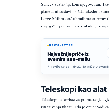
Sunčev sustav tijekom njegove rane faze
planetarni sustavi možda također akumul
Large Millimeter/submillimeter Array (
snijega” – područje oko mladih, razvijaj
NEWSLETTER
Najvažnije priče iz
svemira na e-mailu.
Prijavite se za najvažnije priče o svemiru
Teleskopi kao alat
Teleskopi se koriste za promatranje sv
istraživanja ukazuju da je omjer vodik