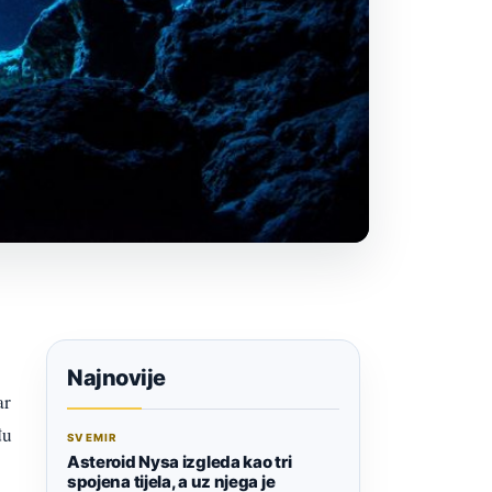
Najnovije
ar
đu
SVEMIR
Asteroid Nysa izgleda kao tri
spojena tijela, a uz njega je