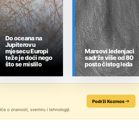
Do oceana na
Jupiterovu
mjesecu Europi
Marsovi ledenjaci
teže je doći nego
sadrže više od 80
što se mislilo
posto čistog leda
SVEMIR
SVEMIR
Podrži Kozmos
če o znanosti, svemiru i tehnologiji.