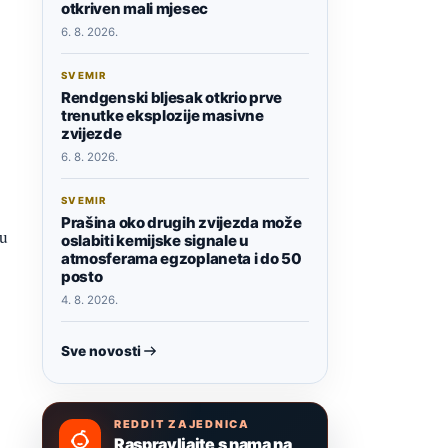
otkriven mali mjesec
6. 8. 2026.
SVEMIR
Rendgenski bljesak otkrio prve
trenutke eksplozije masivne
zvijezde
6. 8. 2026.
SVEMIR
Prašina oko drugih zvijezda može
u
oslabiti kemijske signale u
atmosferama egzoplaneta i do 50
posto
4. 8. 2026.
Sve novosti
REDDIT ZAJEDNICA
Raspravljajte s nama na