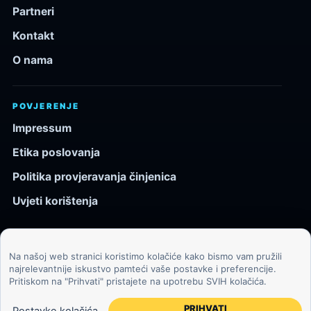
Partneri
Kontakt
O nama
POVJERENJE
Impressum
Etika poslovanja
Politika provjeravanja činjenica
Uvjeti korištenja
Na našoj web stranici koristimo kolačiće kako bismo vam pružili
© 2026 Kozmos.hr. Sva prava pridržana.
najrelevantnije iskustvo pamteći vaše postavke i preferencije.
Pritiskom na "Prihvati" pristajete na upotrebu SVIH kolačića.
Svemir, znanost, tehnologija i velike ideje za znatiželjne
čitatelje.
PRIHVATI