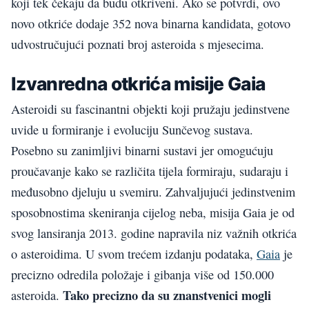
koji tek čekaju da budu otkriveni. Ako se potvrdi, ovo
novo otkriće dodaje 352 nova binarna kandidata, gotovo
udvostručujući poznati broj asteroida s mjesecima.
Izvanredna otkrića misije Gaia
Asteroidi su fascinantni objekti koji pružaju jedinstvene
uvide u formiranje i evoluciju Sunčevog sustava.
Posebno su zanimljivi binarni sustavi jer omogućuju
proučavanje kako se različita tijela formiraju, sudaraju i
međusobno djeluju u svemiru. Zahvaljujući jedinstvenim
sposobnostima skeniranja cijelog neba, misija Gaia je od
svog lansiranja 2013. godine napravila niz važnih otkrića
o asteroidima. U svom trećem izdanju podataka,
Gaia
je
precizno odredila položaje i gibanja više od 150.000
Tako precizno da su znanstvenici mogli
asteroida.