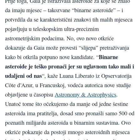
Prije toga, Gaia je istraživala asteroide za koje se znalo
da imaju mjesec – takozvane “binarne asteroide” – i
potvrdila da se karakteristični znakovi tih malih mjeseca
pojavljuju u teleskopskim ultra-preciznim
astrometrijskim podacima. No, ovo novo otkriće
dokazuje da Gaia može provesti “slijepa” pretraživanja
Binarne
kako bi otkrila potpuno nove kandidate. “
asteroide je teško pronaći jer su uglavnom tako mali i
udaljeni od nas
“, kaže Luana Liberato iz Opservatorija
Côte d’Azur, u Francuskoj, vodeća autorica nove studije
objavljene u časopisu
Astronomy & Astrophysics
.
Unatoč tome što očekujemo da manje od jedne šestine
asteroida ima pratitelja, dosad smo pronašli samo 500 od
poznatih milijardu asteroida u binarnim sustavima. Ovo
otkriće pokazuje da postoji mnogo asteroidnih mjeseca