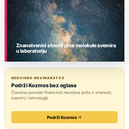
Znanstvenici stvorili prve molekule svemira
u laboratoriju
ASTRONOMIJA
NEOVISNO NOVINARSTVO
Podrži Kozmos bez oglasa
Članstvo pomaže financirati neovisne priče o znanosti,
svemiru i tehnologiji.
Podrži Kozmos