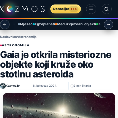
Preskoči na sadržaj
Donacije:
11%
Otvori izbornik
Otvori pretragu
Mjesec
Egzoplaneti
Međuzvjezdani objekti
Zemlja i ok
Naslovnica
Astronomija
ASTRONOMIJA
Gaia je otkrila misteriozne
objekte koji kruže oko
stotinu asteroida
Kozmos.hr
8. kolovoza 2024.
3 min čitanja