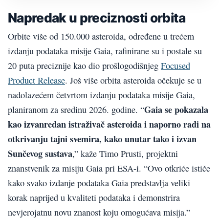
Napredak u preciznosti orbita
Orbite više od 150.000 asteroida, određene u trećem
izdanju podataka misije Gaia, rafinirane su i postale su
20 puta preciznije kao dio prošlogodišnjeg
Focused
Product Release
. Još više orbita asteroida očekuje se u
nadolazećem četvrtom izdanju podataka misije Gaia,
Gaia se pokazala
planiranom za sredinu 2026. godine. “
kao izvanredan istraživač asteroida i naporno radi na
otkrivanju tajni svemira, kako unutar tako i izvan
Sunčevog sustava
,” kaže Timo Prusti, projektni
znanstvenik za misiju Gaia pri ESA-i. “Ovo otkriće ističe
kako svako izdanje podataka Gaia predstavlja veliki
korak naprijed u kvaliteti podataka i demonstrira
nevjerojatnu novu znanost koju omogućava misija.”