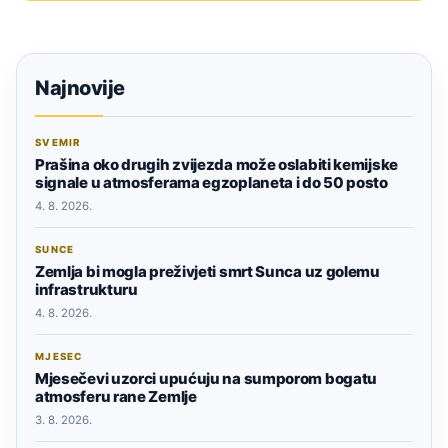
Najnovije
SVEMIR
Prašina oko drugih zvijezda može oslabiti kemijske
signale u atmosferama egzoplaneta i do 50 posto
4. 8. 2026.
SUNCE
Zemlja bi mogla preživjeti smrt Sunca uz golemu
infrastrukturu
4. 8. 2026.
MJESEC
Mjesečevi uzorci upućuju na sumporom bogatu
atmosferu rane Zemlje
3. 8. 2026.