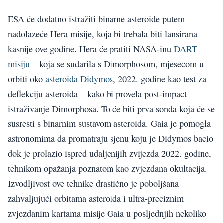
ESA će dodatno istražiti binarne asteroide putem
nadolazeće Hera misije, koja bi trebala biti lansirana
kasnije ove godine. Hera će pratiti NASA-inu
DART
misiju
– koja se sudarila s Dimorphosom, mjesecom u
orbiti oko
asteroida Didymos
, 2022. godine kao test za
deflekciju asteroida – kako bi provela post-impact
istraživanje Dimorphosa. To će biti prva sonda koja će se
susresti s binarnim sustavom asteroida. Gaia je pomogla
astronomima da promatraju sjenu koju je Didymos bacio
dok je prolazio ispred udaljenijih zvijezda 2022. godine,
tehnikom opažanja poznatom kao zvjezdana okultacija.
Izvodljivost ove tehnike drastično je poboljšana
zahvaljujući orbitama asteroida i ultra-preciznim
zvjezdanim kartama misije Gaia u posljednjih nekoliko