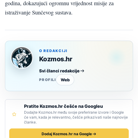
godina, dokazujući ogromnu vrijednost misije za
istraživanje Sunčevog sustava.
O REDAKCIJI
Kozmos.hr
Svi članci redakcije
Web
PROFILI
Pratite Kozmos.hr češće na Googleu
Dodajte Kozmos.hr među svoje preferirane izvore i Google
će vam, kada je relevantno, češće prikazivati naše najnovije
članke.
Dodaj Kozmos.hr na Google