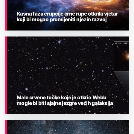
Kasna faza erupcije crne rupe otkrila vjetar
koji bi mogao promijeniti njezin razvoj
ASTRONOMIJA
Male crvene točke koje je otkrio Webb
mogle bi biti sjajne jezgre većih galaksija
ASTRONOMIJA