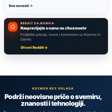
Sve novosti
REDDIT ZAJEDNICA
Raspravljajte s nama na r/kozmoshr
Podijelite pitanja, izvore i komentare uz Kozmos.hr
članke.
Otvori Reddit
KOZMOS BEZ OGLASA
Podrži neovisne priče o svemiru,
znanosti i tehnologiji.