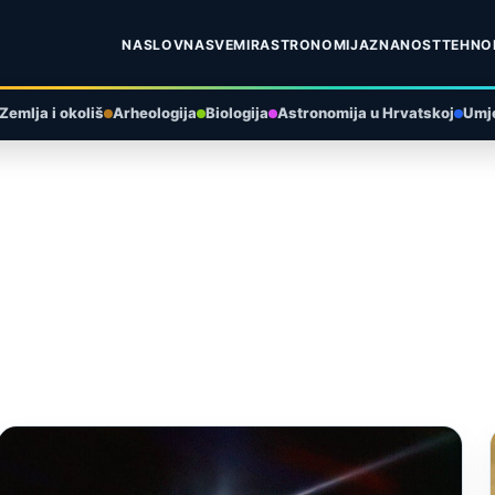
NASLOVNA
SVEMIR
ASTRONOMIJA
ZNANOST
TEHNO
Zemlja i okoliš
Arheologija
Biologija
Astronomija u Hrvatskoj
Umje