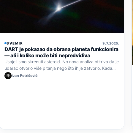
SVEMIR
9. 7. 2025.
DART je pokazao da obrana planeta funkcionira
— ali i koliko može biti nepredvidiva
Uspjeli smo skrenuti asteroid. No nova analiza otkriva da je
udarac otvorio više pitanja nego što ih je zatvorio. Kada…
Ivan Petričević