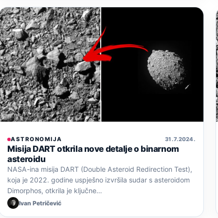
ASTRONOMIJA
31. 7. 2024.
Misija DART otkrila nove detalje o binarnom
asteroidu
NASA-ina misija DART (Double Asteroid Redirection Test),
koja je 2022. godine uspješno izvršila sudar s asteroidom
Dimorphos, otkrila je ključne…
Ivan Petričević