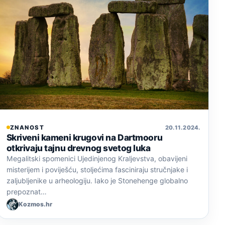
ZNANOST
20. 11. 2024.
Skriveni kameni krugovi na Dartmooru
otkrivaju tajnu drevnog svetog luka
Megalitski spomenici Ujedinjenog Kraljevstva, obavijeni
misterijem i poviješću, stoljećima fasciniraju stručnjake i
zaljubljenike u arheologiju. Iako je Stonehenge globalno
prepoznat…
Kozmos.hr