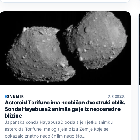
SVEMIR
7. 7. 2026.
Asteroid Torifune ima neobičan dvostruki oblik.
Sonda Hayabusa2 snimila ga je iz neposredne
blizine
Japanska sonda Hayabusa2 poslala je rijetku snimku
asteroida Torifune, malog tijela blizu Zemlje koje se
pokazalo znatno neobičnijim nego što…