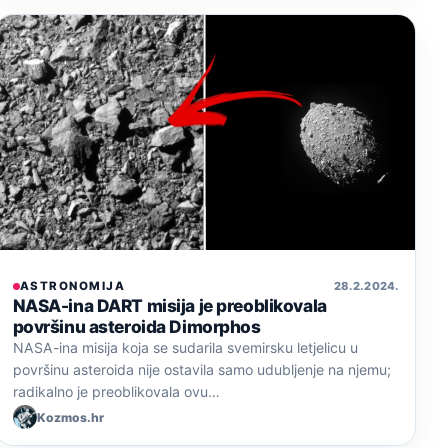
ASTRONOMIJA
28. 2. 2024.
NASA-ina DART misija je preoblikovala
površinu asteroida Dimorphos
NASA-ina misija koja se sudarila svemirsku letjelicu u
površinu asteroida nije ostavila samo udubljenje na njemu;
radikalno je preoblikovala ovu…
Kozmos.hr