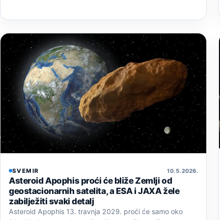
SVEMIR
10. 5. 2026.
Asteroid Apophis proći će bliže Zemlji od
geostacionarnih satelita, a ESA i JAXA žele
zabilježiti svaki detalj
Asteroid Apophis 13. travnja 2029. proći će samo oko