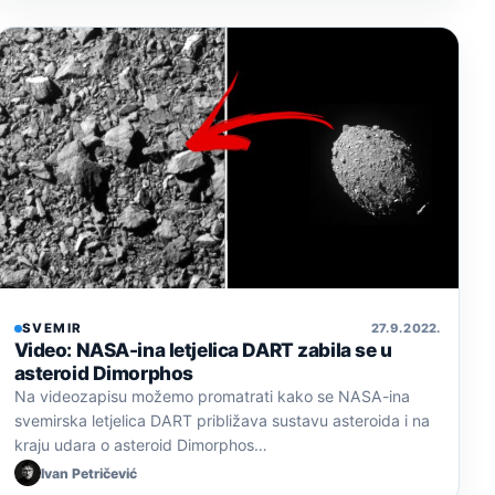
SVEMIR
27. 9. 2022.
Video: NASA-ina letjelica DART zabila se u
asteroid Dimorphos
Na videozapisu možemo promatrati kako se NASA-ina
svemirska letjelica DART približava sustavu asteroida i na
kraju udara o asteroid Dimorphos…
Ivan Petričević