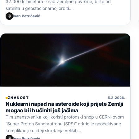
32.000 kilometara iznad Zemljine površine, bliže od
satelita u geostacionarnoj orbiti.…
Ivan Petričević
ZNANOST
5. 2. 2026.
Nuklearni napad na asteroide koji prijete Zemlji
mogao bi ih učiniti još jačima
Tim znanstvenika koji koristi protonski snop u CERN-ovom
“Super Proton Synchrotronu (SPS)” otkrio je neočekivane
komplikacije u ideji skretanja velikih…
Ivan Petričević