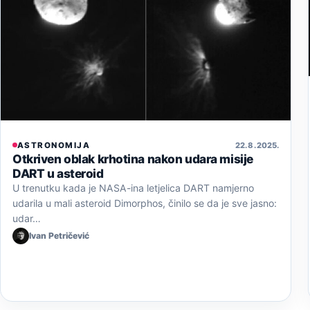
ASTRONOMIJA
22. 8. 2025.
Otkriven oblak krhotina nakon udara misije
DART u asteroid
U trenutku kada je NASA-ina letjelica DART namjerno
udarila u mali asteroid Dimorphos, činilo se da je sve jasno:
udar…
Ivan Petričević