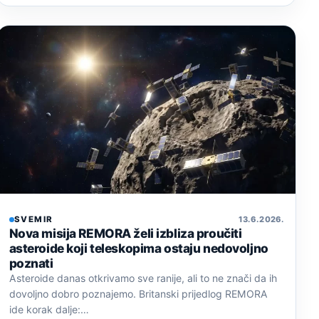
SVEMIR
13. 6. 2026.
Nova misija REMORA želi izbliza proučiti
asteroide koji teleskopima ostaju nedovoljno
poznati
Asteroide danas otkrivamo sve ranije, ali to ne znači da ih
dovoljno dobro poznajemo. Britanski prijedlog REMORA
ide korak dalje:…