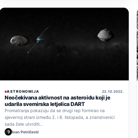
ASTRONOMIJA
22. 10. 2022.
Neočekivana aktivnost na asteroidu koji je
udarila svemirska letjelica DART
Promatranja pokazuju da se drugi rep formirao na
sjevernoj strani između 2. i 8. listopada, a znanstvenici
sada žele utvrditi…
Ivan Petričević