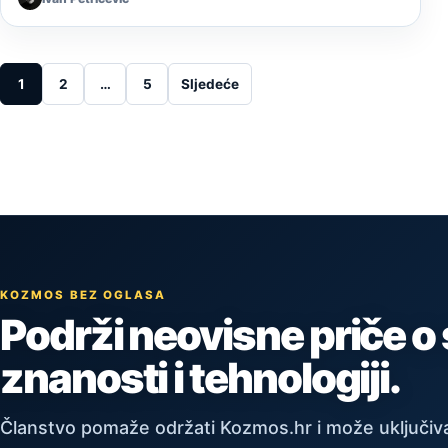
Posts pagination
1
2
…
5
Sljedeće
KOZMOS BEZ OGLASA
Podrži neovisne priče o
znanosti i tehnologiji.
Članstvo pomaže održati Kozmos.hr i može uključiva