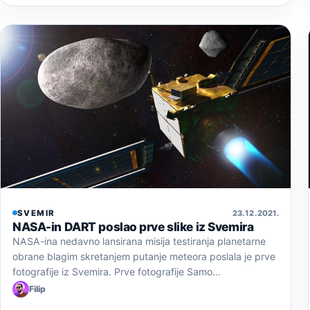
SVEMIR
23. 12. 2021.
NASA-in DART poslao prve slike iz Svemira
NASA-ina nedavno lansirana misija testiranja planetarne
obrane blagim skretanjem putanje meteora poslala je prve
fotografije iz Svemira. Prve fotografije Samo…
Filip