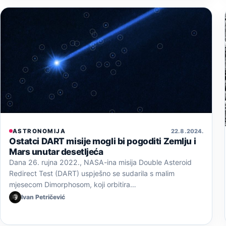
ASTRONOMIJA
22. 8. 2024.
Ostatci DART misije mogli bi pogoditi Zemlju i
Mars unutar desetljeća
Dana 26. rujna 2022., NASA-ina misija Double Asteroid
Redirect Test (DART) uspješno se sudarila s malim
mjesecom Dimorphosom, koji orbitira…
Ivan Petričević