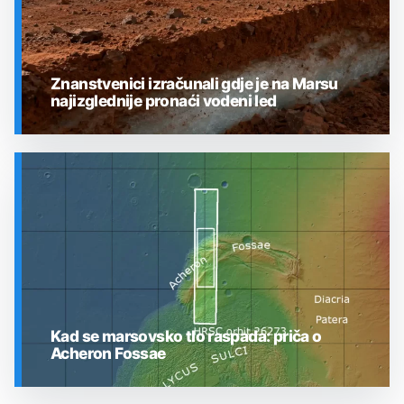
Znanstvenici izračunali gdje je na Marsu
najizglednije pronaći vodeni led
SVEMIR
Kad se marsovsko tlo raspada: priča o
Acheron Fossae