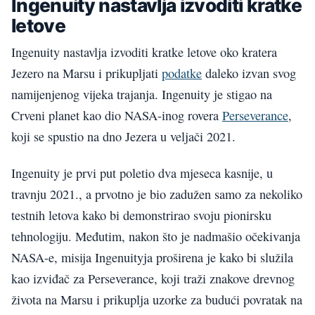
Ingenuity nastavlja izvoditi kratke
letove
Ingenuity nastavlja izvoditi kratke letove oko kratera
Jezero na Marsu i prikupljati
podatke
daleko izvan svog
namijenjenog vijeka trajanja. Ingenuity je stigao na
Crveni planet kao dio NASA-inog rovera
Perseverance
,
koji se spustio na dno Jezera u veljači 2021.
Ingenuity je prvi put poletio dva mjeseca kasnije, u
travnju 2021., a prvotno je bio zadužen samo za nekoliko
testnih letova kako bi demonstrirao svoju pionirsku
tehnologiju. Međutim, nakon što je nadmašio očekivanja
NASA-e, misija Ingenuityja proširena je kako bi služila
kao izviđač za Perseverance, koji traži znakove drevnog
života na Marsu i prikuplja uzorke za budući povratak na