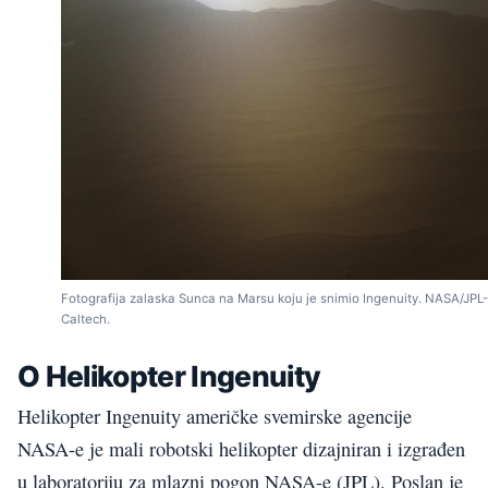
Fotografija zalaska Sunca na Marsu koju je snimio Ingenuity. NASA/JPL-
Caltech.
O Helikopter Ingenuity
Helikopter Ingenuity američke svemirske agencije
NASA-e je mali robotski helikopter dizajniran i izgrađen
u laboratoriju za mlazni pogon NASA-e (JPL). Poslan je