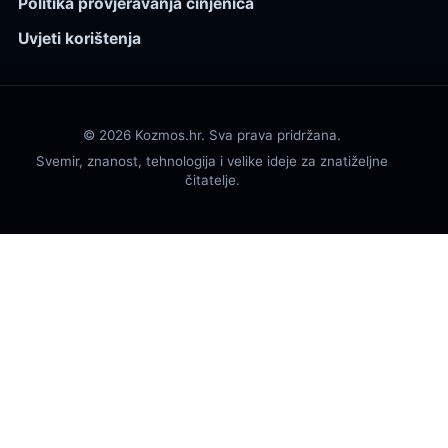
Politika provjeravanja činjenica
Uvjeti korištenja
© 2026 Kozmos.hr. Sva prava pridržana.
Svemir, znanost, tehnologija i velike ideje za znatiželjne
čitatelje.