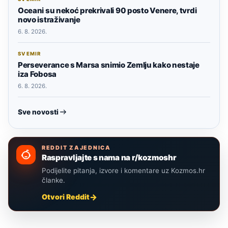
Oceani su nekoć prekrivali 90 posto Venere, tvrdi
novo istraživanje
6. 8. 2026.
SVEMIR
Perseverance s Marsa snimio Zemlju kako nestaje
iza Fobosa
6. 8. 2026.
Sve novosti
REDDIT ZAJEDNICA
Raspravljajte s nama na r/kozmoshr
Podijelite pitanja, izvore i komentare uz Kozmos.hr
članke.
Otvori Reddit