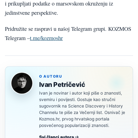
i prikupljati podatke o marsovskom okruženju iz
jedinstvene perspektive.
Pridružite se raspravi u našoj Telegram grupi. KOZMOS
Telegram –
t.me/kozmoshr
O AUTORU
Ivan Petričević
Ivan je novinar i autor koji piše o znanosti,
svemiru i povijesti. Gostuje kao stručni
sugovornik na Science Discovery i History
Channelu te piše za Večernji list. Osnivač je
Kozmos.hr, prvog hrvatskog portala
posvećenog popularizaciji znanosti.
Svi članci autora