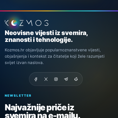
Podnožje stranice
Neovisne vijesti iz svemira,
znanosti i tehnologije.
Kozmos.hr objavljuje popularnoznanstvene vijesti,
objašnjenja i kontekst za čitatelje koji žele razumjeti
svijet izvan naslova.
NEWSLETTER
Najvažnije priče iz
svemira na e-mailu.