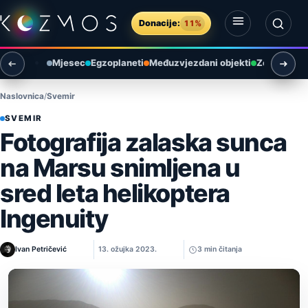
Preskoči na sadržaj
Donacije:
11%
Otvori izbornik
Otvori pretragu
Mjesec
Egzoplaneti
Međuzvjezdani objekti
Zemlja i ok
Naslovnica
Svemir
SVEMIR
Fotografija zalaska sunca
na Marsu snimljena u
sred leta helikoptera
Ingenuity
Ivan Petričević
13. ožujka 2023.
3 min čitanja