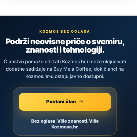
KOZMOS BEZ OGLASA
Podrži neovisne priče o svemiru,
znanosti i tehnologiji.
Članstvo pomaže održati Kozmos.hr i može uključivati
dodatne sadržaje na Buy Me a Coffee, dok članci na
Kozmos.hr-u ostaju javno dostupni.
Postani član
Bez oglasa. Više znanosti. Više
Kozmosa.hr.