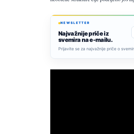
NEWSLETTER
Najvažnije priče iz
svemira na e-mailu.
Prijavite se za najvažnije priče o svemiru