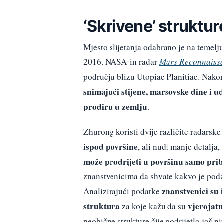
‘Skrivene’ struktu
Mjesto slijetanja odabrano je na temelj
2016. NASA-in radar
Mars Reconnaissa
području blizu Utopiae Planitiae. Nako
snimajući stijene, marsovske dine i u
prodiru u zemlju
.
Zhurong koristi dvije različite radarske
ispod površine
, ali nudi manje detalja
može prodrijeti u površinu samo prib
znanstvenicima da shvate kakvo je pod
znanstvenici su 
Analizirajući podatke
struktura
vjerojat
za koje kažu da su
neobične strukture čije podrijetlo još ni