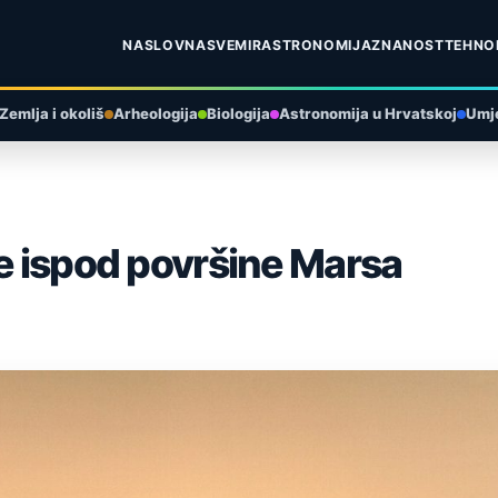
NASLOVNA
SVEMIR
ASTRONOMIJA
ZNANOST
TEHNO
Zemlja i okoliš
Arheologija
Biologija
Astronomija u Hrvatskoj
Umje
re ispod površine Marsa