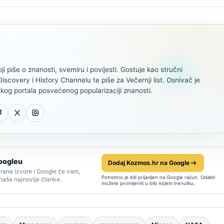
oji piše o znanosti, svemiru i povijesti. Gostuje kao stručni
scovery i History Channelu te piše za Večernji list. Osnivač je
kog portala posvećenog popularizaciji znanosti.
oogleu
Dodaj Kozmos.hr na Google
rane izvore i Google će vam,
Potrebno je biti prijavljen na Google račun. Odabir
 naše najnovije članke.
možete promijeniti u bilo kojem trenutku.