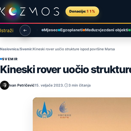
Preskoči na sadržaj
Donacije:
11%
Istraži
Mjesec
Egzoplaneti
Međuzvjezdani objekti
Naslovnica
Svemir
Kineski rover uočio strukture ispod površine Marsa
SVEMIR
Kineski rover uočio struktu
Ivan Petričević
15. veljače 2023.
3 min čitanja