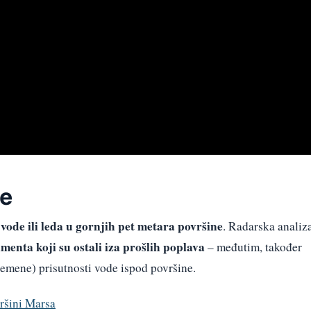
je
vode ili leda u gornjih pet metara površine
. Radarska analiz
menta koji su ostali iza prošlih poplava
– međutim, također
remene) prisutnosti vode ispod površine.
ršini Marsa