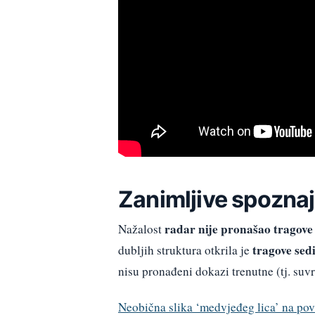
Zanimljive spozna
radar nije pronašao tragove 
Nažalost
tragove sedi
dubljih struktura otkrila je
nisu pronađeni dokazi trenutne (tj. suv
Neobična slika ‘medvjeđeg lica’ na pov