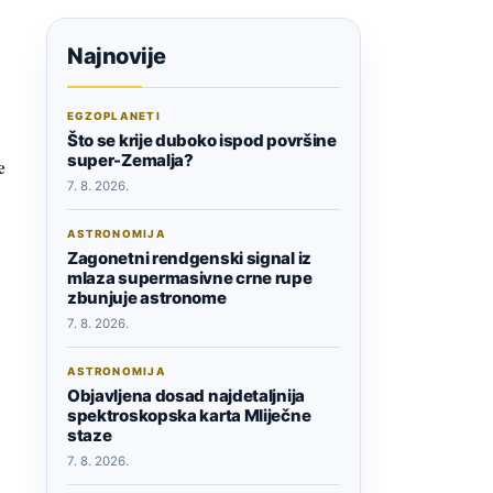
Najnovije
EGZOPLANETI
Što se krije duboko ispod površine
super-Zemalja?
e
7. 8. 2026.
u
ASTRONOMIJA
Zagonetni rendgenski signal iz
mlaza supermasivne crne rupe
zbunjuje astronome
7. 8. 2026.
ASTRONOMIJA
Objavljena dosad najdetaljnija
spektroskopska karta Mliječne
staze
7. 8. 2026.