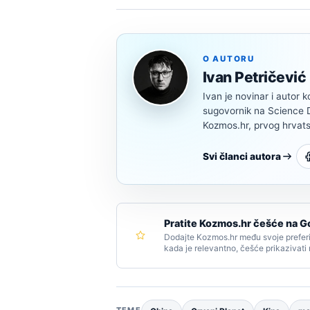
O AUTORU
Ivan Petričević
Ivan je novinar i autor k
sugovornik na Science Di
Kozmos.hr, prvog hrvats
Svi članci autora
Pratite Kozmos.hr češće na G
Dodajte Kozmos.hr među svoje preferi
kada je relevantno, češće prikazivati
TEME