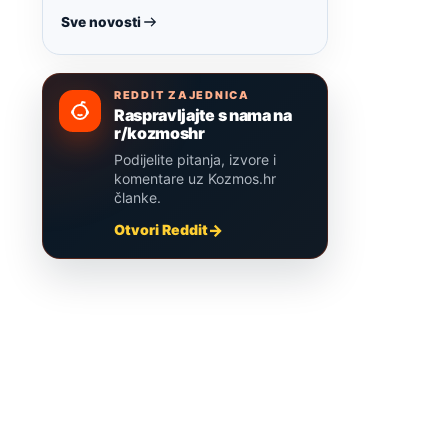
Sve novosti
REDDIT ZAJEDNICA
Raspravljajte s nama na
r/kozmoshr
Podijelite pitanja, izvore i
komentare uz Kozmos.hr
članke.
Otvori Reddit