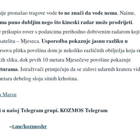
to ne znači da vode nema
 nije pronašao tragove vode
. Naime,
ama puno dubljim nego što kineski radar može prodrijeti
.
 je prikupio rover s podatcima prethodno dobivenim radarom koji
Usporedba pokazuje jasnu razliku u
satelita – Mjeseca.
rsova plitka površina dom je nekoliko različitih obilježja koja s
skih slika, dok prvih 10 metara Mjesečeve površine pokazuje
kturama
. Istraživači primjećuju da se zidovi udarnih kratera vi
tara debelog sloja sitnih krhotina.
na Marsu
avi u našoj Telegram grupi. KOZMOS Telegram
–
t.me/kozmoshr