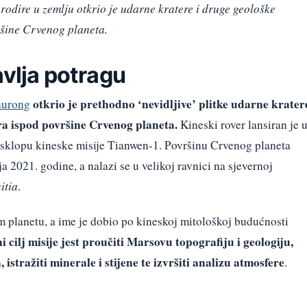
odire u zemlju otkrio je udarne kratere i druge geološke
ršine Crvenog planeta.
avlja potragu
otkrio je prethodno ‘nevidljive’ plitke udarne krater
hurong
ra ispod površine Crvenog planeta.
Kineski rover lansiran je 
 sklopu kineske misije Tianwen-1. Površinu Crvenog planeta
ja 2021. godine, a nalazi se u velikoj ravnici na sjevernoj
itia
.
m planetu, a ime je dobio po kineskoj mitološkoj budućnosti
 cilj misije jest proučiti Marsovu topografiju i geologiju,
a, istražiti minerale i stijene te izvršiti analizu atmosfere
.