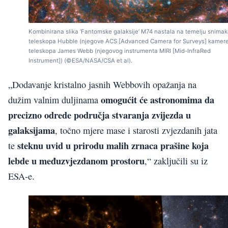
Kombinirana slika ‘Fantomske galaksije’ M74 nastala na temelju snima
teleskopa Hubble (njegove ACS [Advanced Camera for Surveys] kamere
teleskopa James Webb (njegovog instrumenta MIRI [Mid-InfraRed
Instrument]) (©ESA/NASA/CSA et al).
„Dodavanje kristalno jasnih Webbovih opažanja na
omogućit će astronomima da
dužim valnim duljinama
precizno odrede područja stvaranja zvijezda u
galaksijama
, točno mjere mase i starosti zvjezdanih jata
steknu uvid u prirodu malih zrnaca prašine koja
te
lebde u međuzvjezdanom prostoru
,“ zaključili su iz
ESA-e.