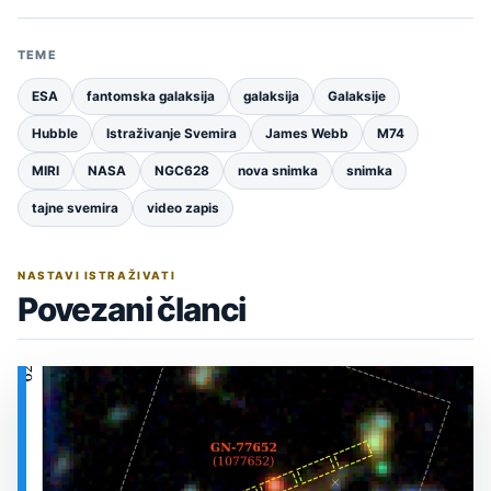
TEME
ESA
fantomska galaksija
galaksija
Galaksije
Hubble
Istraživanje Svemira
James Webb
M74
MIRI
NASA
NGC628
nova snimka
snimka
tajne svemira
video zapis
NASTAVI ISTRAŽIVATI
Povezani članci