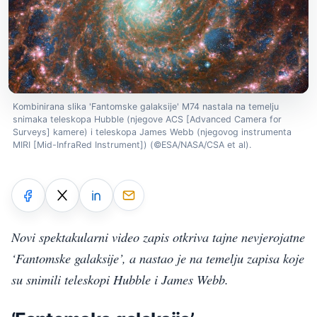
Kombinirana slika 'Fantomske galaksije' M74 nastala na temelju
snimaka teleskopa Hubble (njegove ACS [Advanced Camera for
Surveys] kamere) i teleskopa James Webb (njegovog instrumenta
MIRI [Mid-InfraRed Instrument]) (©ESA/NASA/CSA et al).
Novi spektakularni video zapis otkriva tajne nevjerojatne
‘Fantomske galaksije’, a nastao je na temelju zapisa koje
su snimili teleskopi Hubble i James Webb.