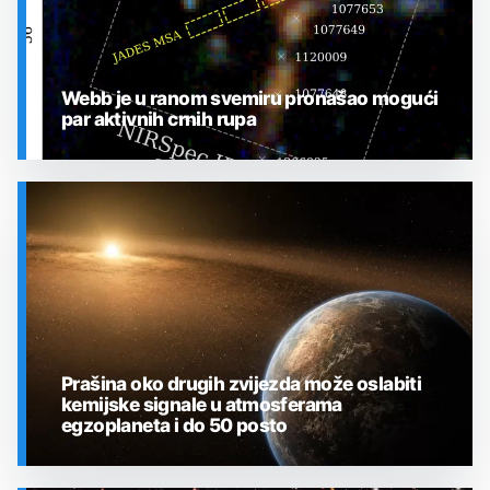
Webb je u ranom svemiru pronašao mogući
par aktivnih crnih rupa
SVEMIR
Prašina oko drugih zvijezda može oslabiti
kemijske signale u atmosferama
egzoplaneta i do 50 posto