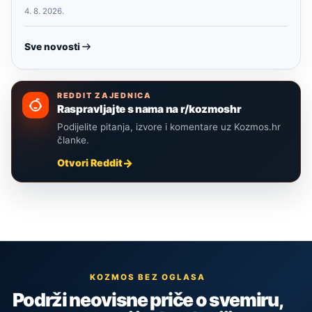
4. 8. 2026.
Sve novosti
REDDIT ZAJEDNICA
Raspravljajte s nama na r/kozmoshr
Podijelite pitanja, izvore i komentare uz Kozmos.hr
članke.
Otvori Reddit
KOZMOS BEZ OGLASA
Podrži neovisne priče o svemiru,