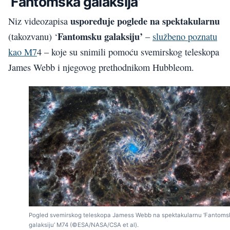
‘Fantomska galaksija’
uspoređuje poglede na spektakularnu
Niz videozapisa
Fantomsku galaksiju’
(takozvanu) ‘
–
službeno poznatu
kao M7
4 – koje su snimili pomoću svemirskog teleskopa
James Webb i njegovog prethodnikom Hubbleom.
Pogled svemirskog teleskopa Jamess Webb na spektakularnu ‘Fantoms
galaksiju’ M74 (©ESA/NASA/CSA et al).