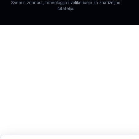
Svemir, znanost, tehnologija i velike ideje za znatiželjne
čitatelje.