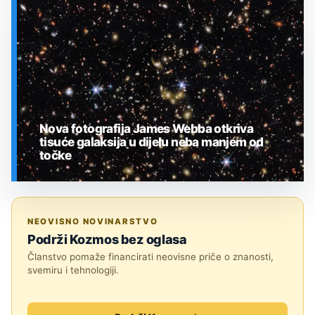
SVEMIR
Nova fotografija James Webba otkriva
tisuće galaksija u dijelu neba manjem od
točke
SVEMIR
NEOVISNO NOVINARSTVO
Podrži Kozmos bez oglasa
Članstvo pomaže financirati neovisne priče o znanosti,
svemiru i tehnologiji.