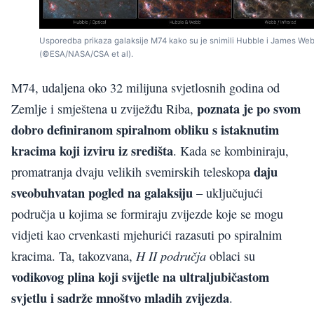
Usporedba prikaza galaksije M74 kako su je snimili Hubble i James We
(©ESA/NASA/CSA et al).
M74, udaljena oko 32 milijuna svjetlosnih godina od
poznata je po svom
Zemlje i smještena u zviježđu Riba,
dobro definiranom spiralnom obliku s istaknutim
kracima koji izviru iz središta
. Kada se kombiniraju,
daju
promatranja dvaju velikih svemirskih teleskopa
sveobuhvatan pogled na galaksiju
– uključujući
područja u kojima se formiraju zvijezde koje se mogu
vidjeti kao crvenkasti mjehurići razasuti po spiralnim
H II područja
kracima. Ta, takozvana,
oblaci su
vodikovog plina koji svijetle na ultraljubičastom
svjetlu i sadrže mnoštvo mladih zvijezda
.