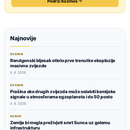
Podrži Kozmos
Najnovije
SVEMIR
Rendgenski bljesak otkrio prve trenutke eksplozije
masivne zvijezde
6. 8. 2026.
SVEMIR
Prašina oko drugih zvijezda može oslabiti kemijske
signale u atmosferama egzoplaneta i do 50 posto
4. 8. 2026.
SUNCE
Zemlja bi mogla preživjeti smrt Sunca uz golemu
infrastrukturu