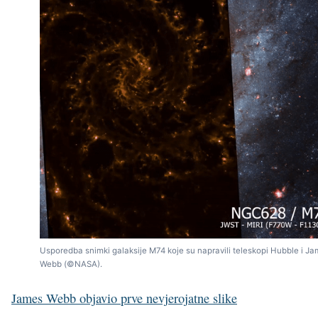
Usporedba snimki galaksije M74 koje su napravili teleskopi Hubble i J
Webb (©NASA).
James Webb objavio prve nevjerojatne slike