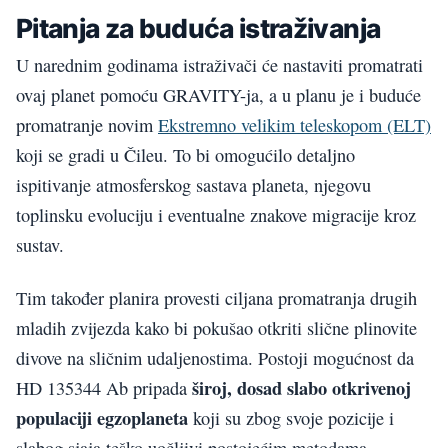
Pitanja za buduća istraživanja
U narednim godinama istraživači će nastaviti promatrati
ovaj planet pomoću GRAVITY-ja, a u planu je i buduće
promatranje novim
Ekstremno velikim teleskopom (ELT)
koji se gradi u Čileu. To bi omogućilo detaljno
ispitivanje atmosferskog sastava planeta, njegovu
toplinsku evoluciju i eventualne znakove migracije kroz
sustav.
Tim također planira provesti ciljana promatranja drugih
mladih zvijezda kako bi pokušao otkriti slične plinovite
divove na sličnim udaljenostima. Postoji mogućnost da
široj, dosad slabo otkrivenoj
HD 135344 Ab pripada
populaciji egzoplaneta
koji su zbog svoje pozicije i
slabog sjaja teško uočljivi postojećim metodama.