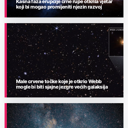
Kasna faza erupcije crne rupe otkrila vjetar
koji bi mogao promijeniti njezin razvoj
ASTRONOMIJA
Male crvene točke koje je otkrio Webb
mogle bi biti sjajne jezgre većih galaksija
ASTRONOMIJA