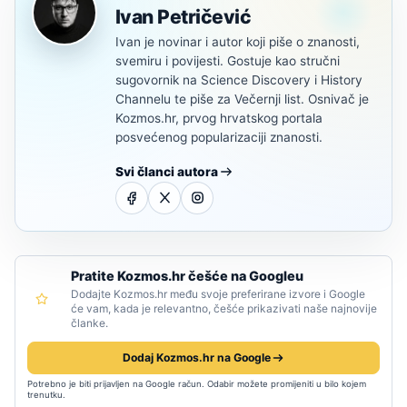
Ivan Petričević
Ivan je novinar i autor koji piše o znanosti,
svemiru i povijesti. Gostuje kao stručni
sugovornik na Science Discovery i History
Channelu te piše za Večernji list. Osnivač je
Kozmos.hr, prvog hrvatskog portala
posvećenog popularizaciji znanosti.
Svi članci autora
Pratite Kozmos.hr češće na Googleu
Dodajte Kozmos.hr među svoje preferirane izvore i Google
će vam, kada je relevantno, češće prikazivati naše najnovije
članke.
Dodaj Kozmos.hr na Google
Potrebno je biti prijavljen na Google račun. Odabir možete promijeniti u bilo kojem
trenutku.