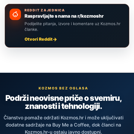
REDDIT ZAJEDNICA
Raspravljajte s nama na r/kozmoshr
Podijelite pitanja, izvore i komentare uz Kozmos.hr
članke.
Otvori Reddit
KOZMOS BEZ OGLASA
Podrži neovisne priče o svemiru,
znanosti i tehnologiji.
Članstvo pomaže održati Kozmos.hr i može uključivati
dodatne sadržaje na Buy Me a Coffee, dok članci na
Kozmos.hr-u ostaju javno dostupni.