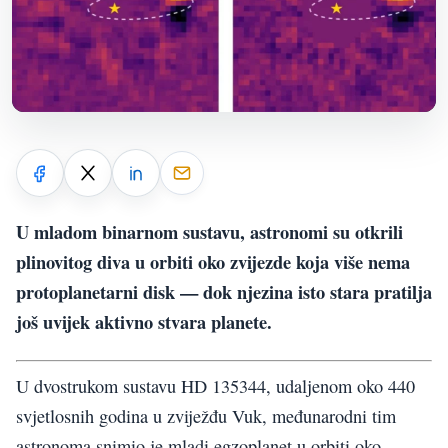
U mladom binarnom sustavu, astronomi su otkrili
plinovitog diva u orbiti oko zvijezde koja više nema
protoplanetarni disk — dok njezina isto stara pratilja
još uvijek aktivno stvara planete.
U dvostrukom sustavu HD 135344, udaljenom oko 440
svjetlosnih godina u zviježđu Vuk, međunarodni tim
astronoma snimio je mladi egzoplanet u orbiti oko