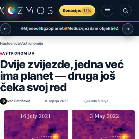
Preskoči na sadržaj
Donacije:
11%
Otvori izbornik
Otvori pretragu
Mjesec
Egzoplaneti
Međuzvjezdani objekti
Zemlja i ok
Naslovnica
Astronomija
ASTRONOMIJA
Dvije zvijezde, jedna već
ima planet — druga još
čeka svoj red
Ivan Petričević
9. srpnja 2025.
3 min čitanja