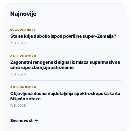
Najnovije
EGZOPLANETI
Što se krije duboko ispod površine super-Zemalja?
7. 8. 2026.
ASTRONOMIJA
Zagonetni rendgenski signal iz mlaza supermasivne
crne rupe zbunjuje astronome
7. 8. 2026.
ASTRONOMIJA
Objavljena dosad najdetaljnija spektroskopska karta
Mliječne staze
7. 8. 2026.
Sve novosti