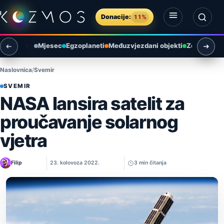
Preskoči na sadržaj
Donacije:
11%
Otvori izbornik
Otvori pretragu
Mjesec
Egzoplaneti
Međuzvjezdani objekti
Zemlja i ok
Naslovnica
Svemir
SVEMIR
NASA lansira satelit za
proučavanje solarnog
vjetra
Filip
23. kolovoza 2022.
3 min čitanja