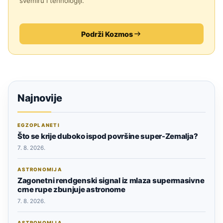
svemiru i tehnologiji.
Podrži Kozmos
Najnovije
EGZOPLANETI
Što se krije duboko ispod površine super-Zemalja?
7. 8. 2026.
ASTRONOMIJA
Zagonetni rendgenski signal iz mlaza supermasivne
crne rupe zbunjuje astronome
7. 8. 2026.
ASTRONOMIJA