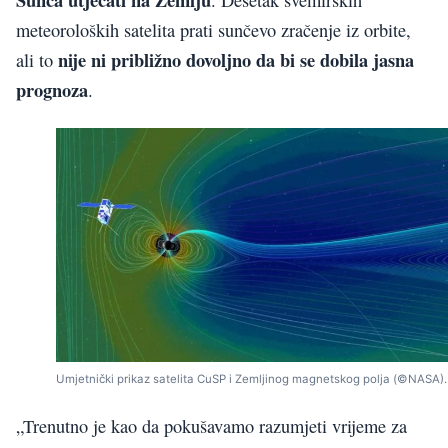
. Desetak svemirskih
meteoroloških satelita prati sunčevo zračenje iz orbite,
nije ni približno dovoljno da bi se dobila jasna
ali to
prognoza
.
Umjetnički prikaz satelita CuSP i Zemljinog magnetskog polja (©NASA).
„Trenutno je kao da pokušavamo razumjeti vrijeme za