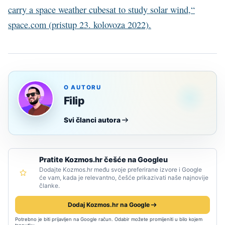
carry a space weather cubesat to study solar wind,“
space.com (pristup 23. kolovoza 2022).
O AUTORU
Filip
Svi članci autora
Pratite Kozmos.hr češće na Googleu
Dodajte Kozmos.hr među svoje preferirane izvore i Google
će vam, kada je relevantno, češće prikazivati naše najnovije
članke.
Dodaj Kozmos.hr na Google
Potrebno je biti prijavljen na Google račun. Odabir možete promijeniti u bilo kojem