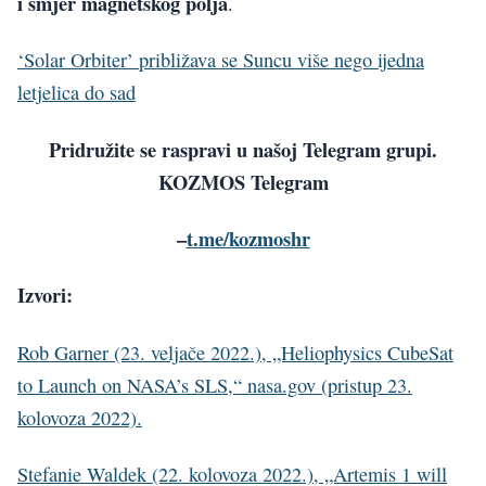
i smjer magnetskog polja
.
‘Solar Orbiter’ približava se Suncu više nego ijedna
letjelica do sad
Pridružite se raspravi u našoj Telegram grupi.
KOZMOS Telegram
–
t.me/kozmoshr
Izvori:
Rob Garner (23. veljače 2022.), „Heliophysics CubeSat
to Launch on NASA’s SLS,“ nasa.gov (pristup 23.
kolovoza 2022).
Stefanie Waldek (22. kolovoza 2022.), „Artemis 1 will