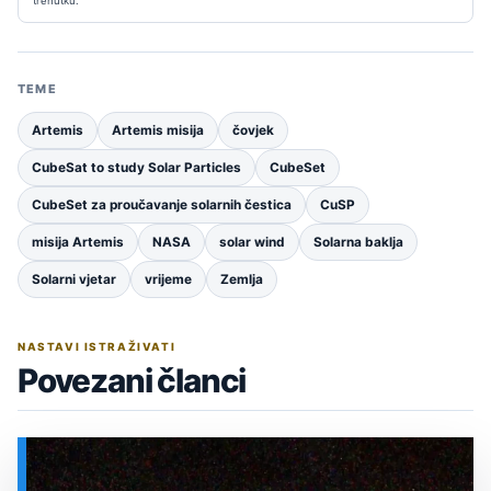
trenutku.
TEME
Artemis
Artemis misija
čovjek
CubeSat to study Solar Particles
CubeSet
CubeSet za proučavanje solarnih čestica
CuSP
misija Artemis
NASA
solar wind
Solarna baklja
Solarni vjetar
vrijeme
Zemlja
NASTAVI ISTRAŽIVATI
Povezani članci