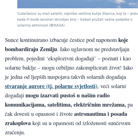
CubeSetovi su mali sateliti, otprilike veličine kutije žitarica, koji bi – jed
kada ih bude lansiran dovoljan broj – trebali pružati važne podatke o
solarnoj aktivnosti (©NASA).
koje
Sunce kontinuirano izbacuje čestice pod naponom
bombardiraju Zemlju
. Iako uglavnom ne predstavljaju
problem, pojedini ‘eksplozivni događaji’ – poznati i kao
solarne baklje – mogu ozbiljno zakomplicirati život! Iako
je jedna od ljepših nuspojava takvih solarnih događaja
stvaranje aurore (tj. polarne svjetlosti)
, veći solarni
mogu izazvati pustoš u našim radio
događaji
komunikacijama, satelitima, električnim mrežama,
pa
astronautima i posada
čak dovesti u opasnost i živote
zrakoplova
koji su u opasnosti od izloženosti sunčevom
zračenju.