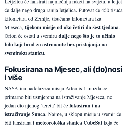
Letjelicu će lansirati najmoćnija raketi na svijetu, a letjet
će dalje nego druga ranija letjelica. Putovat će 450 tisuća
kilometara od Zemlje, tisućama kilometara iza
tijekom misije od oko četiri do šest tjedana
Mjeseca,
.
dulje nego što je to učinio
Orion će ostati u svemiru
bilo koji brod za astronaute bez pristajanja na
svemirsku stanicu
.
Fokusirana na Mjesec, ali (do)nosi
i više
NASA-ina nadolazeća misija Artemis 1 možda će
primarno biti usmjerena na istraživanje Mjeseca, no
fokusiran i na
jedan dio njenog ‘tereta’ bit će
istraživanje Sunca
. Naime, u sklopu misije u svemir će
meteorološka stanica CubeSat
biti lansirana i
koja će