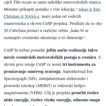
cijeli Tihi ocean sa samo nekoliko meteoroloških stanica.
Moramo prikupiti podatke s više lokacija,“
rekao je Eric
Christian iz NASA-e
, inače jedan od vodećih
znanstvenika u okviru CuSP projekta. Predlaže da se oko
20 CubeSata postavi u različite orbite „kako bi se
razumjelo svemirsko okruženje u tri dimenzije“.
jeftin način realizacije takve
CuSP bi trebao ponuditi
mreže svemirskih meteoroloških postaja u svemiru
. U
tri instrumenta za
okviru prve misije CuSP će nositi
proučavanje sunčevog zračenja
: Suprathermal Ion
Spectrograph (SIS), minijaturizirani elektronski i
protonski teleskop (MERiT) te vektorski helijev
proučiti čestice
magnetometar (VHM). Cilj je projekta
niske energije, čestice visoke energije, odnosno snagu