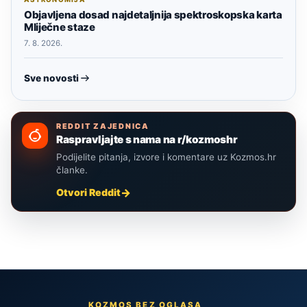
Objavljena dosad najdetaljnija spektroskopska karta
Mliječne staze
7. 8. 2026.
Sve novosti
REDDIT ZAJEDNICA
Raspravljajte s nama na r/kozmoshr
Podijelite pitanja, izvore i komentare uz Kozmos.hr
članke.
Otvori Reddit
KOZMOS BEZ OGLASA