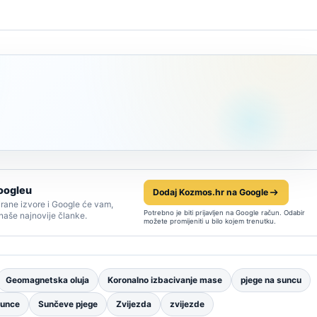
oogleu
Dodaj Kozmos.hr na Google
rane izvore i Google će vam,
Potrebno je biti prijavljen na Google račun. Odabir
 naše najnovije članke.
možete promijeniti u bilo kojem trenutku.
Geomagnetska oluja
Koronalno izbacivanje mase
pjege na suncu
unce
Sunčeve pjege
Zvijezda
zvijezde