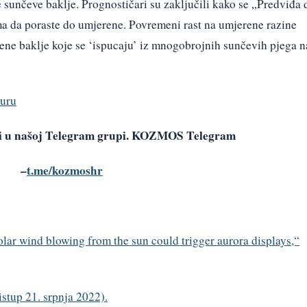
sunčeve baklje. Prognostičari su zaključili kako se „Predviđa 
ama da poraste do umjerene. Povremeni rast na umjerene razine
ne baklje koje se ‘ispucaju’ iz mnogobrojnih sunčevih pjega n
uru
avi u našoj Telegram grupi. KOZMOS Telegram
–
t.me/kozmoshr
olar wind blowing from the sun could trigger aurora displays,“
stup 21. srpnja 2022).