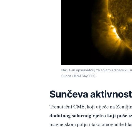
NASA-in opservatorij za solarnu dinamiku sni
Sunca (©NASA/SDO).
Sunčeva aktivnos
Trenutačni CME, koji utječe na Zemljin
dodatnog solarnog vjetra koji puše i
magnetskom polju i tako omogućile hladn