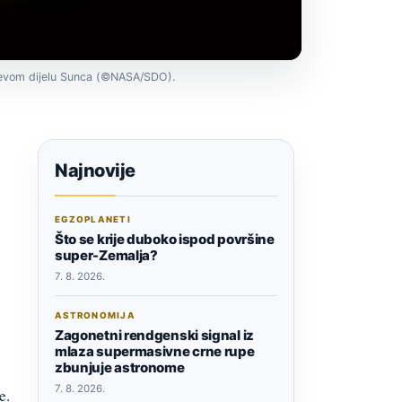
lijevom dijelu Sunca (©NASA/SDO).
Najnovije
EGZOPLANETI
Što se krije duboko ispod površine
super-Zemalja?
7. 8. 2026.
ASTRONOMIJA
Zagonetni rendgenski signal iz
mlaza supermasivne crne rupe
zbunjuje astronome
7. 8. 2026.
e.