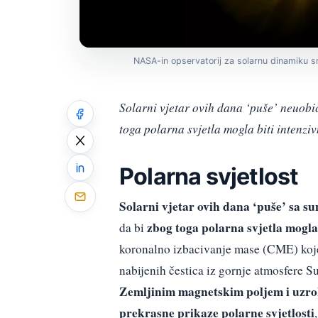
NASA-in opservatorij za solarnu dinamiku sn
Solarni vjetar ovih dana ‘puše’ neuobi
toga polarna svjetla mogla biti intenziv
Polarna svjetlost
Solarni vjetar ovih dana ‘puše’ sa s
zbog toga polarna svjetla mogla 
da bi
koronalno izbacivanje mase (CME) koj
nabijenih čestica iz gornje atmosfere 
Zemljinim magnetskim poljem i uzro
prekrasne prikaze polarne svjetlosti