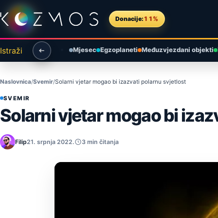
Preskoči na sadržaj
Donacije:
11%
Istraži
Mjesec
Egzoplaneti
Međuzvjezdani objekti
Naslovnica
Svemir
Solarni vjetar mogao bi izazvati polarnu svjetlost
SVEMIR
Solarni vjetar mogao bi izazv
Filip
21. srpnja 2022.
3 min čitanja