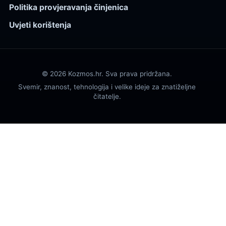
Politika provjeravanja činjenica
Uvjeti korištenja
© 2026 Kozmos.hr. Sva prava pridržana.
Svemir, znanost, tehnologija i velike ideje za znatiželjne
čitatelje.