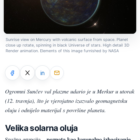
Sunrise view on Mercury with volcanic surface from space. Planet
close up rotate, spinning in black Universe of stars. High detail 3D
Render animation. Elements of this image furnished by NASA
Ogromni Sunčev val plazme udario je u Merkur u utorak
(12. travnja), što je vjerojatno izazvalo geomagnetsku
oluju i odnijelo materijal s površine planeta.
Velika solarna oluja
poznata kao koronalno izbacivanje
Snažna erupcija –