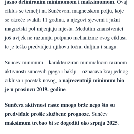
jasno definiranim minimumom i maksimumom
. Ovaj
ciklus se temelji na Sunčevom magnetskom polju, koje
se okreće svakih 11 godina, a njegovi sjeverni i južni
magnetski pol mijenjaju mjesta. Međutim znanstvenici
još uvijek ne razumiju potpuno mehanizme ovog ciklusa
te je teško predvidjeti njihovu točnu duljinu i snagu.
Sunčev minimum – karakteriziran minimalnom razinom
aktivnosti sunčevih pjega i baklji – označava kraj jednog
najrecentniji minimum bio
ciklusa i početak novog, a
je u prosincu 2019. godine
.
Sunčeva aktivnost raste mnogo brže nego što su
predviđale prošle službene prognoze
. Sunčev
maksimum trebao bi se dogoditi oko srpnja 2025
.