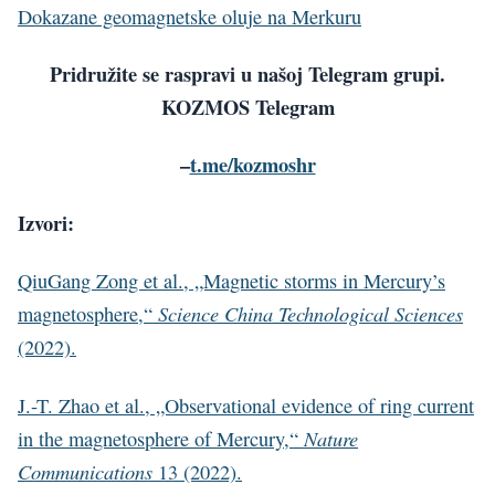
Dokazane geomagnetske oluje na Merkuru
Pridružite se raspravi u našoj Telegram grupi.
KOZMOS Telegram
–
t.me/kozmoshr
Izvori:
QiuGang Zong et al., „Magnetic storms in Mercury’s
Science China Technological Sciences
magnetosphere,“
(2022).
J.-T. Zhao et al., „Observational evidence of ring current
Nature
in the magnetosphere of Mercury,“
Communications
13 (2022).