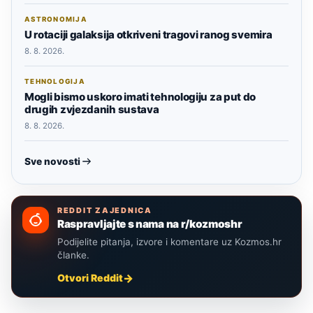
ASTRONOMIJA
U rotaciji galaksija otkriveni tragovi ranog svemira
8. 8. 2026.
TEHNOLOGIJA
Mogli bismo uskoro imati tehnologiju za put do
drugih zvjezdanih sustava
8. 8. 2026.
Sve novosti
REDDIT ZAJEDNICA
Raspravljajte s nama na r/kozmoshr
Podijelite pitanja, izvore i komentare uz Kozmos.hr
članke.
Otvori Reddit