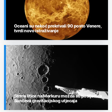
Oceani su nekoć prekrivali 90 posto Venere,
tvrdi novo istraživanje
SVEMIR
Strme litice na Merkuru možda su posljedica
Sunčeva gravitacijskog utjecaja