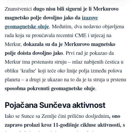
dugo nisu bili sigurni je li Merkurovo
Znanstvenici
magnetsko polje dovoljno jako da
izazove
geomagnetske oluje
. Međutim, dva nedavno objavljena
rada koja su proučavala recentni CME i utjecaj na
dokazala su da je Merkurovo magnetsko
Merkur,
polje doista dovoljno jako
. Prvi rad je pokazao da
Merkur ima prstenastu struju – mlaz nabijenih čestica u
obliku ‘krafne’ koji teče oko linije polja između polova
planeta – a drugi je ukazao na to da je ta struja u prstenu
sposobna pokrenuti geomagnetske oluje
.
Pojačana Sunčeva aktivnost
, ono
Iako se Sunce sa Zemlje čini prilično dosljednim
zapravo prolazi kroz 11-godišnje cikluse aktivnosti, s