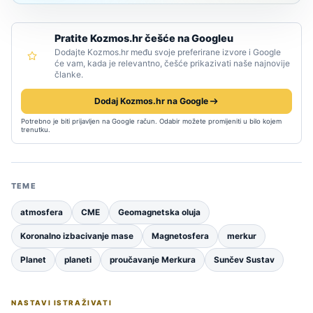
Pratite Kozmos.hr češće na Googleu
Dodajte Kozmos.hr među svoje preferirane izvore i Google
će vam, kada je relevantno, češće prikazivati naše najnovije
članke.
Dodaj Kozmos.hr na Google
Potrebno je biti prijavljen na Google račun. Odabir možete promijeniti u bilo kojem
trenutku.
TEME
atmosfera
CME
Geomagnetska oluja
Koronalno izbacivanje mase
Magnetosfera
merkur
Planet
planeti
proučavanje Merkura
Sunčev Sustav
NASTAVI ISTRAŽIVATI