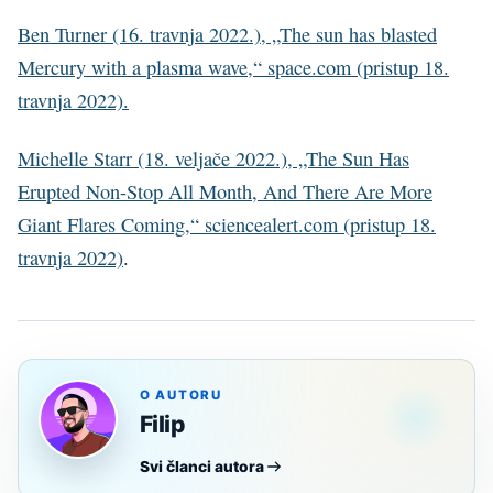
Ben Turner (16. travnja 2022.), „The sun has blasted
Mercury with a plasma wave,“ space.com (pristup 18.
travnja 2022).
Michelle Starr (18. veljače 2022.), „The Sun Has
Erupted Non-Stop All Month, And There Are More
Giant Flares Coming,“ sciencealert.com (pristup 18.
travnja 2022)
.
O AUTORU
Filip
Svi članci autora