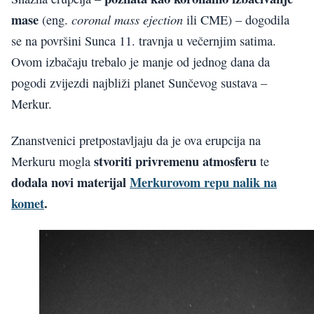
mase
coronal mass ejection
(eng.
ili CME) – dogodila
se na površini Sunca 11. travnja u večernjim satima.
Ovom izbačaju trebalo je manje od jednog dana da
pogodi zvijezdi najbliži planet Sunčevog sustava –
Merkur.
Znanstvenici pretpostavljaju da je ova erupcija na
stvoriti privremenu atmosferu
Merkuru mogla
te
dodala novi materijal
Merkurovom repu nalik na
komet
.