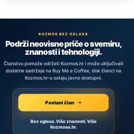
KOZMOS BEZ OGLASA
Podrži neovisne priče o svemiru,
znanosti i tehnologiji.
Članstvo pomaže održati Kozmos.hr i može uključivati
dodatne sadržaje na Buy Me a Coffee, dok članci na
Kozmos.hr-u ostaju javno dostupni.
Postani član
Bez oglasa. Više znanosti. Više
Kozmosa.hr.