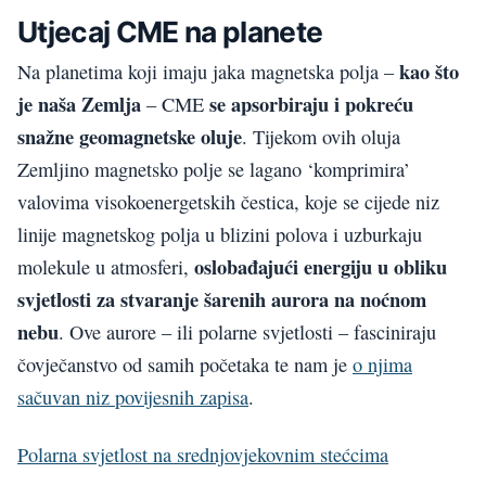
Utjecaj CME na planete
kao što
Na planetima koji imaju jaka magnetska polja –
je naša Zemlja
se apsorbiraju i pokreću
– CME
snažne geomagnetske oluje
. Tijekom ovih oluja
Zemljino magnetsko polje se lagano ‘komprimira’
valovima visokoenergetskih čestica, koje se cijede niz
linije magnetskog polja u blizini polova i uzburkaju
oslobađajući energiju u obliku
molekule u atmosferi,
svjetlosti za stvaranje šarenih aurora na noćnom
nebu
. Ove aurore – ili polarne svjetlosti – fasciniraju
čovječanstvo od samih početaka te nam je
o njima
sačuvan niz povijesnih zapisa
.
Polarna svjetlost na srednjovjekovnim stećcima