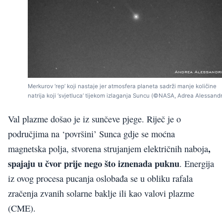
Merkurov ‘rep’ koji nastaje jer atmosfera planeta sadrži manje količine
natrija koji ‘svjetluca’ tijekom izlaganja Suncu (©NASA, Adrea Alessandr
Val plazme došao je iz sunčeve pjege. Riječ je o
područjima na ‘površini’ Sunca gdje se moćna
,
magnetska polja, stvorena strujanjem električnih naboja
spajaju u čvor prije nego što iznenada puknu
. Energija
iz ovog procesa pucanja oslobađa se u obliku rafala
zračenja zvanih solarne baklje ili kao valovi plazme
(CME).