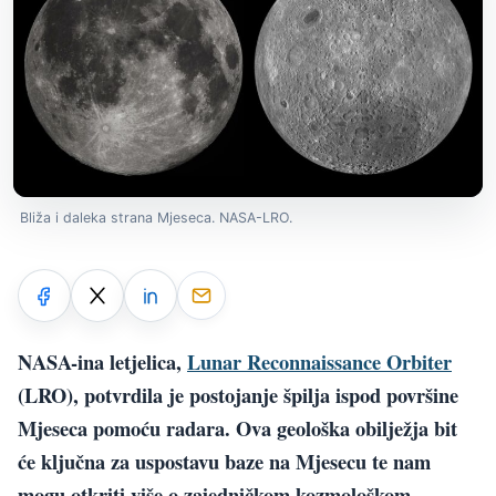
Bliža i daleka strana Mjeseca. NASA-LRO.
NASA-ina letjelica,
Lunar Reconnaissance Orbiter
(LRO), potvrdila je postojanje špilja ispod površine
Mjeseca pomoću radara. Ova geološka obilježja bit
će ključna za uspostavu baze na Mjesecu te nam
mogu otkriti više o zajedničkom kozmološkom