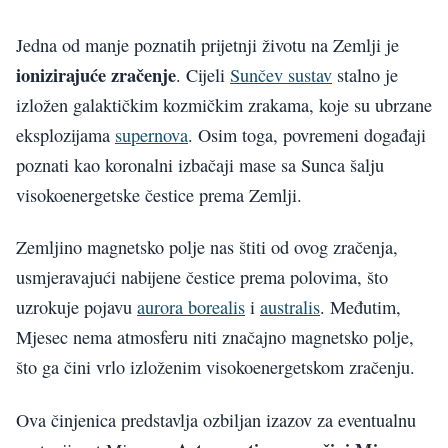
Jedna od manje poznatih prijetnji životu na Zemlji je
ionizirajuće zračenje
. Cijeli
Sunčev sustav
stalno je
izložen galaktičkim kozmičkim zrakama, koje su ubrzane
eksplozijama
supernova
. Osim toga, povremeni događaji
poznati kao koronalni izbačaji mase sa Sunca šalju
visokoenergetske čestice prema Zemlji.
Zemljino magnetsko polje nas štiti od ovog zračenja,
usmjeravajući nabijene čestice prema polovima, što
uzrokuje pojavu
aurora borealis
i
australis
. Međutim,
Mjesec nema atmosferu niti značajno magnetsko polje,
što ga čini vrlo izloženim visokoenergetskom zračenju.
Ova činjenica predstavlja ozbiljan izazov za eventualnu