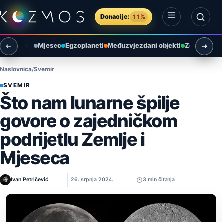
Preskoči na sadržaj
Donacije:
11%
Otvori izbornik
Otvori pretragu
Mjesec
Egzoplaneti
Međuzvjezdani objekti
Zemlja i ok
Naslovnica
Svemir
SVEMIR
Što nam lunarne špilje
govore o zajedničkom
podrijetlu Zemlje i
Mjeseca
Ivan Petričević
26. srpnja 2024.
3 min čitanja