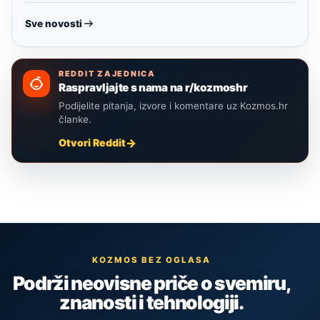
Sve novosti
REDDIT ZAJEDNICA
Raspravljajte s nama na r/kozmoshr
Podijelite pitanja, izvore i komentare uz Kozmos.hr
članke.
Otvori Reddit
KOZMOS BEZ OGLASA
Podrži neovisne priče o svemiru,
znanosti i tehnologiji.