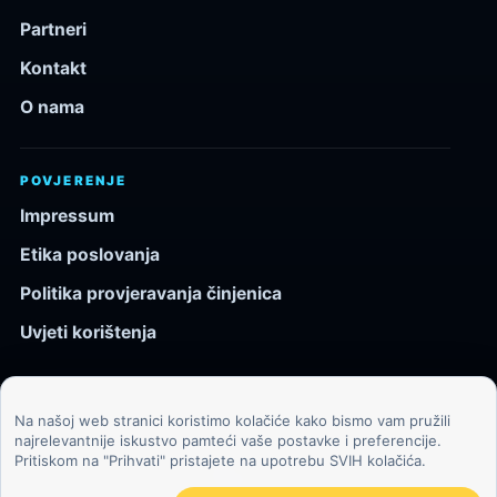
Partneri
Kontakt
O nama
POVJERENJE
Impressum
Etika poslovanja
Politika provjeravanja činjenica
Uvjeti korištenja
Na našoj web stranici koristimo kolačiće kako bismo vam pružili
© 2026 Kozmos.hr. Sva prava pridržana.
najrelevantnije iskustvo pamteći vaše postavke i preferencije.
Pritiskom na "Prihvati" pristajete na upotrebu SVIH kolačića.
Svemir, znanost, tehnologija i velike ideje za znatiželjne
čitatelje.