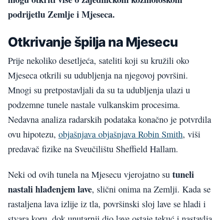
podrijetlu Zemlje i Mjeseca.
Otkrivanje špilja na Mjesecu
Prije nekoliko desetljeća, sateliti koji su kružili oko
Mjeseca otkrili su udubljenja na njegovoj površini.
Mnogi su pretpostavljali da su ta udubljenja ulazi u
podzemne tunele nastale vulkanskim procesima.
Nedavna analiza radarskih podataka konačno je potvrdila
ovu hipotezu,
objašnjava objašnjava Robin Smith
, viši
predavač fizike na Sveučilištu Sheffield Hallam.
tuneli
Neki od ovih tunela na Mjesecu vjerojatno su
nastali hlađenjem lave
, slični onima na Zemlji. Kada se
rastaljena lava izlije iz tla, površinski sloj lave se hladi i
stvara koru, dok unutarnji dio lave ostaje tekuć i nastavlja