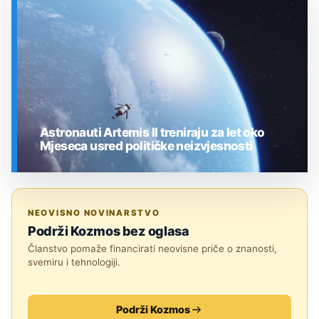
SVEMIR
Astronauti Artemis II treniraju za let oko
Mjeseca usred političke neizvjesnosti
SVEMIR
NEOVISNO NOVINARSTVO
Podrži Kozmos bez oglasa
Članstvo pomaže financirati neovisne priče o znanosti,
svemiru i tehnologiji.
Podrži Kozmos