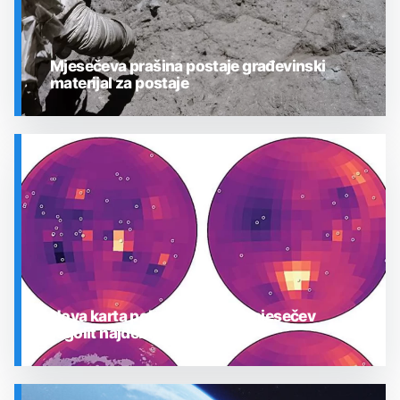
Mjesečeva prašina postaje građevinski
materijal za postaje
SVEMIR
Nova karta pokazuje gdje je mjesečev
regolit najdeblji