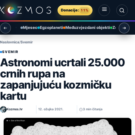
Preskoči na sadržaj
Donacije:
11%
Otvori izbornik
Otvori pretragu
Mjesec
Egzoplaneti
Međuzvjezdani objekti
Zemlja i ok
Naslovnica
Svemir
SVEMIR
Astronomi ucrtali 25.000
crnih rupa na
zapanjujuću kozmičku
kartu
Kozmos.hr
12. ožujka 2021.
3 min čitanja