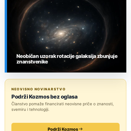
SVEMIR
Neobičan uzorak rotacije galaksija zbunjuje
znanstvenike
SVEMIR
NEOVISNO NOVINARSTVO
Podrži Kozmos bez oglasa
Članstvo pomaže financirati neovisne priče o znanosti,
svemiru i tehnologiji.
Podrži Kozmos