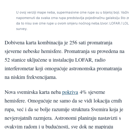
U ovoj verziji mape neba, supermasivne crne rupe su u bijeloj boji. Važn
napomenuti da svaka crna rupa predstavlja pojedinačnu galaksiju što z
da to nisu sve crne rupe u ovom smjeru noćnog neba.Izvor: LOFAR / LOL
survey.
Dobivena karta kombinacija je 256 sati promatranja
sjeverne nebeske hemisfere. Promatranja su provedena na
52 stanice uključene u instalaciju LOFAR, radio
interferometar koji omogućuje astronomska promatranja
na niskim frekvencijama.
Nova svemirska karta neba
pokriva
4% sjeverne
hemisfere. Omogućuje ne samo da se vidi lokacija crnih
rupa, već i da se bolje razumije struktura Svemira koja je
nevjerojatnih razmjera. Astronomi planiraju nastavizti s
ovakvim radom i u budućnosti, sve dok ne mapiraju