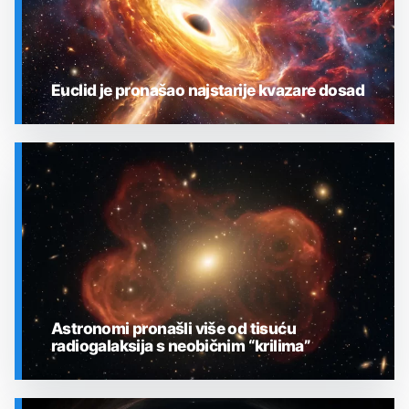
Euclid je pronašao najstarije kvazare dosad
SVEMIR
Astronomi pronašli više od tisuću
radiogalaksija s neobičnim “krilima”