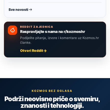
Sve novosti
REDDIT ZAJEDNICA
Raspravljajte s nama na r/kozmoshr
Podijelite pitanja, izvore i komentare uz Kozmos.hr
članke.
Otvori Reddit
KOZMOS BEZ OGLASA
Podrži neovisne priče o svemiru,
znanosti i tehnologiji.