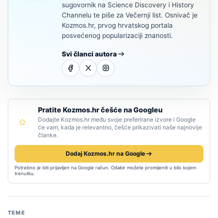
sugovornik na Science Discovery i History
Channelu te piše za Večernji list. Osnivač je
Kozmos.hr, prvog hrvatskog portala
posvećenog popularizaciji znanosti.
Svi članci autora
Pratite Kozmos.hr češće na Googleu
Dodajte Kozmos.hr među svoje preferirane izvore i Google
će vam, kada je relevantno, češće prikazivati naše najnovije
članke.
Dodaj Kozmos.hr na Google
Potrebno je biti prijavljen na Google račun. Odabir možete promijeniti u bilo kojem
trenutku.
TEME