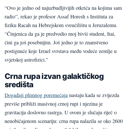
“Ovo je jedno od najuzbudljivijih otkrića na kojima sam
radio”, rekao je profesor Assaf Horesh s Instituta za
fiziku Racah na Hebrejskom sveučilištu u Jeruzalemu.
“Činjenica da ga je predvodio moj bivši student, Itai,
čini ga još posebnijim. Još jedno je to znanstveno
postignuće koje Izrael svrstava među vodeće zemlje u
svjetskoj astrofizici.”
Crna rupa izvan galaktičkog
središta
Događaji plimnog poremećaja
nastaju kada se zvijezda
previše približi masivnoj crnoj rupi i njezina je
gravitacija doslovno rastrga. U ovom je slučaju riječ o
neuobičajenom scenariju: crna rupa nalazila se oko 2600