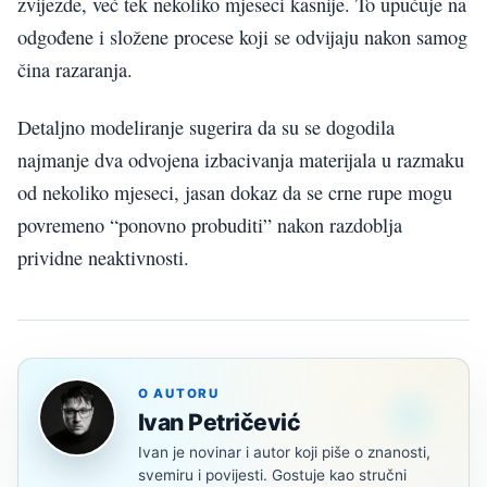
zvijezde, već tek nekoliko mjeseci kasnije. To upućuje na
odgođene i složene procese koji se odvijaju nakon samog
čina razaranja.
Detaljno modeliranje sugerira da su se dogodila
najmanje dva odvojena izbacivanja materijala u razmaku
od nekoliko mjeseci, jasan dokaz da se crne rupe mogu
povremeno “ponovno probuditi” nakon razdoblja
prividne neaktivnosti.
O AUTORU
Ivan Petričević
Ivan je novinar i autor koji piše o znanosti,
svemiru i povijesti. Gostuje kao stručni