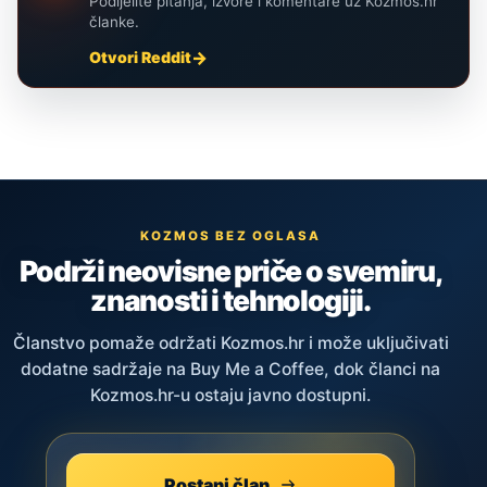
Podijelite pitanja, izvore i komentare uz Kozmos.hr
članke.
Otvori Reddit
KOZMOS BEZ OGLASA
Podrži neovisne priče o svemiru,
znanosti i tehnologiji.
Članstvo pomaže održati Kozmos.hr i može uključivati
dodatne sadržaje na Buy Me a Coffee, dok članci na
Kozmos.hr-u ostaju javno dostupni.
Postani član