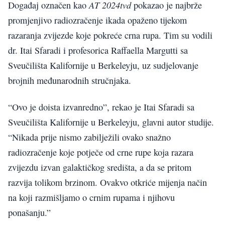
AT 2024tvd
Događaj označen kao
pokazao je najbrže
promjenjivo radiozračenje ikada opaženo tijekom
razaranja zvijezde koje pokreće crna rupa. Tim su vodili
dr. Itai Sfaradi i profesorica Raffaella Margutti sa
Sveučilišta Kalifornije u Berkeleyju, uz sudjelovanje
brojnih međunarodnih stručnjaka.
“Ovo je doista izvanredno”, rekao je Itai Sfaradi sa
Sveučilišta Kalifornije u Berkeleyju, glavni autor studije.
“Nikada prije nismo zabilježili ovako snažno
radiozračenje koje potječe od crne rupe koja razara
zvijezdu izvan galaktičkog središta, a da se pritom
razvija tolikom brzinom. Ovakvo otkriće mijenja način
na koji razmišljamo o crnim rupama i njihovu
ponašanju.”