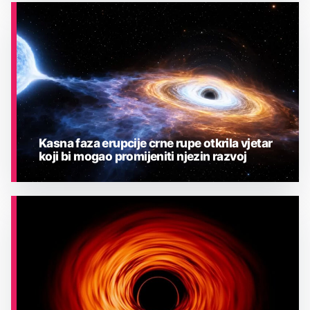
ASTRONOMIJA
Kasna faza erupcije crne rupe otkrila vjetar
koji bi mogao promijeniti njezin razvoj
ASTRONOMIJA