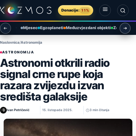
Preskoči na sadržaj
Donacije:
11%
Otvori izbornik
Otvori pretragu
Mjesec
Egzoplaneti
Međuzvjezdani objekti
Zemlja i ok
Naslovnica
Astronomija
ASTRONOMIJA
Astronomi otkrili radio
signal crne rupe koja
razara zvijezdu izvan
središta galaksije
Ivan Petričević
15. listopada 2025.
3 min čitanja