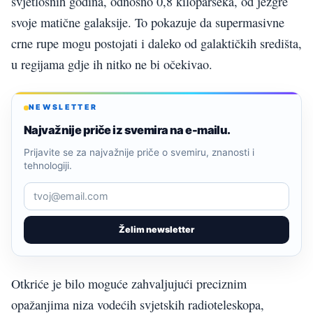
svjetlosnih godina, odnosno 0,8 kiloparseka, od jezgre
svoje matične galaksije. To pokazuje da supermasivne
crne rupe mogu postojati i daleko od galaktičkih središta,
u regijama gdje ih nitko ne bi očekivao.
NEWSLETTER
Najvažnije priče iz svemira na e-mailu.
Prijavite se za najvažnije priče o svemiru, znanosti i
tehnologiji.
Želim newsletter
Otkriće je bilo moguće zahvaljujući preciznim
opažanjima niza vodećih svjetskih radioteleskopa,