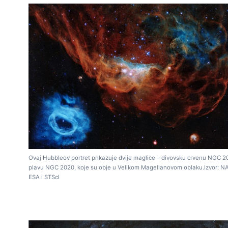
Ovaj Hubbleov portret prikazuje dvije maglice – divovsku crvenu NGC 20
plavu NGC 2020, koje su obje u Velikom Magellanovom oblaku.Izvor: N
ESA i STScI