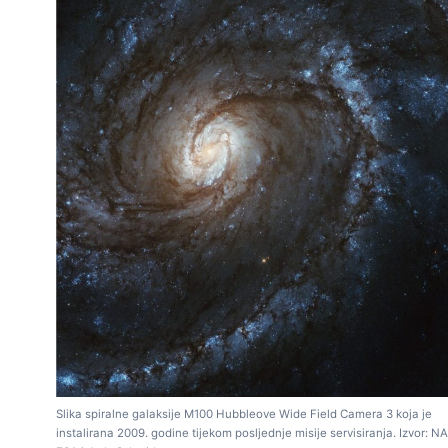
Slika spiralne galaksije M100 Hubbleove Wide Field Camera 3 koja je
instalirana 2009. godine tijekom posljednje misije servisiranja. Izvor: N