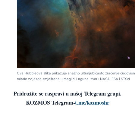
Ova Hubbleova slika prikazuje snažno ultraljubičasto zračenje čudoviš
mlade zvijezde smještene u maglici Laguna.Izvor : NASA, ESA i STScI
Pridružite se raspravi u našoj Telegram grupi.
KOZMOS Telegram-
t.me/kozmoshr