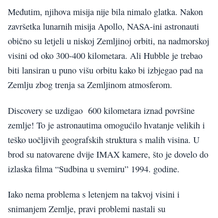
Međutim, njihova misija nije bila nimalo glatka. Nakon
završetka lunarnih misija Apollo, NASA-ini astronauti
obično su letjeli u niskoj Zemljinoj orbiti, na nadmorskoj
visini od oko 300-400 kilometara. Ali Hubble je trebao
biti lansiran u puno višu orbitu kako bi izbjegao pad na
Zemlju zbog trenja sa Zemljinom atmosferom.
Discovery se uzdigao 600 kilometara iznad površine
zemlje! To je astronautima omogućilo hvatanje velikih i
teško uočljivih geografskih struktura s malih visina. U
brod su natovarene dvije IMAX kamere, što je dovelo do
izlaska filma “Sudbina u svemiru” 1994. godine.
Iako nema problema s letenjem na takvoj visini i
snimanjem Zemlje, pravi problemi nastali su