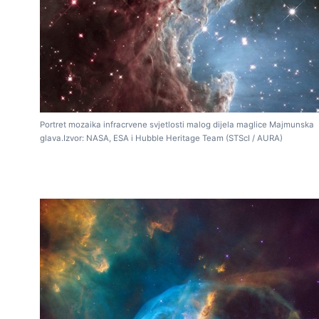
Portret mozaika infracrvene svjetlosti malog dijela maglice Majmunska
glava.Izvor: NASA, ESA i Hubble Heritage Team (STScI / AURA)