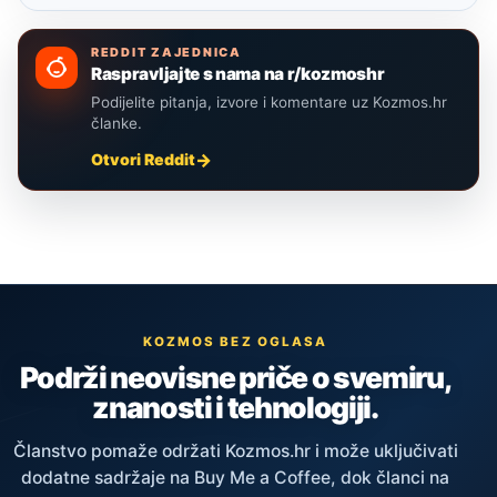
REDDIT ZAJEDNICA
Raspravljajte s nama na r/kozmoshr
Podijelite pitanja, izvore i komentare uz Kozmos.hr
članke.
Otvori Reddit
KOZMOS BEZ OGLASA
Podrži neovisne priče o svemiru,
znanosti i tehnologiji.
Članstvo pomaže održati Kozmos.hr i može uključivati
dodatne sadržaje na Buy Me a Coffee, dok članci na