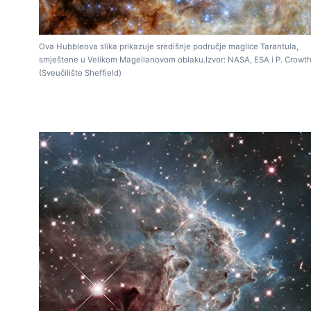
Ova Hubbleova slika prikazuje središnje područje maglice Tarantula,
smještene u Velikom Magellanovom oblaku.Izvor: NASA, ESA i P. Crowt
(Sveučilište Sheffield)