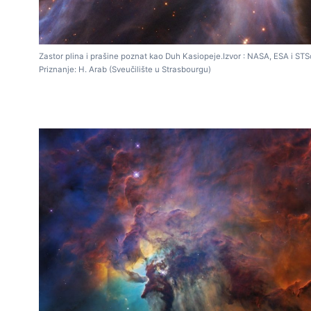
Zastor plina i prašine poznat kao Duh Kasiopeje.Izvor : NASA, ESA i STS
Priznanje: H. Arab (Sveučilište u Strasbourgu)