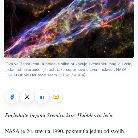
Ova veličanstvena Hubbleova slika prikazuje svemirsku maglicu vela,
jedan od najproučenijih ostataka supernove u svemiru.Izvor: NASA,
ESA i Hubble Heritage Team (STScI / AURA)
Pogledajte ljepotu Svemira kroz Hubbleovu leću.
NASA je 24. travnja 1990. pokrenula jednu od svojih