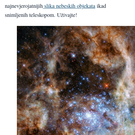
najnevjerojatnijih
slika nebeskih objekata
ikad
snimljenih teleskopom. Uživajte!