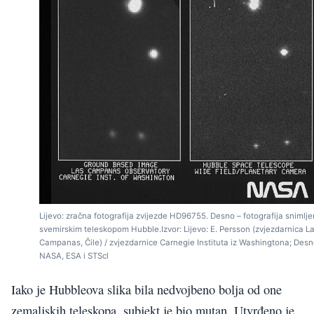
Lijevo: zračna fotografija zvijezde HD96755. Desno – fotografija snimlj
svemirskim teleskopom Hubble.Izvor: Lijevo: E. Persson (zvjezdarnica L
Campanas, Čile) / zvjezdarnice Carnegie Instituta iz Washingtona; Desn
NASA, ESA i STScl
Iako je Hubbleova slika bila nedvojbeno bolja od one
zemaljskih teleskopa, subjekt je bio mutan. Utvrđeno je