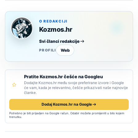
O REDAKCIJI
Kozmos.hr
Svi članci redakcije
Web
PROFILI
Pratite Kozmos.hr češće na Googleu
Dodajte Kozmos.hr među svoje preferirane izvore i Google
će vam, kada je relevantno, češće prikazivati naše najnovije
članke.
Dodaj Kozmos.hr na Google
Potrebno je biti prijavljen na Google račun. Odabir možete promijeniti u bilo kojem
trenutku.