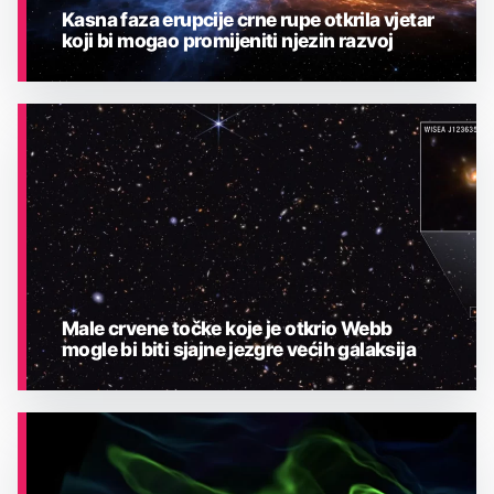
Kasna faza erupcije crne rupe otkrila vjetar
koji bi mogao promijeniti njezin razvoj
ASTRONOMIJA
Male crvene točke koje je otkrio Webb
mogle bi biti sjajne jezgre većih galaksija
ASTRONOMIJA