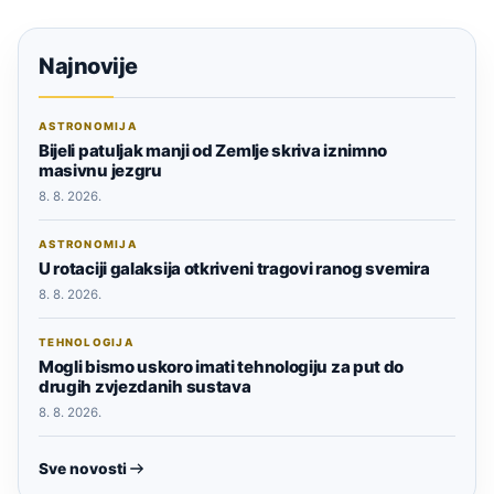
Najnovije
ASTRONOMIJA
Bijeli patuljak manji od Zemlje skriva iznimno
masivnu jezgru
8. 8. 2026.
ASTRONOMIJA
U rotaciji galaksija otkriveni tragovi ranog svemira
8. 8. 2026.
TEHNOLOGIJA
Mogli bismo uskoro imati tehnologiju za put do
drugih zvjezdanih sustava
8. 8. 2026.
Sve novosti