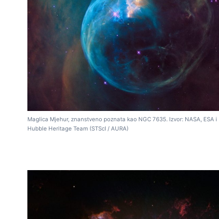
Maglica Mjehur, znanstveno poznata kao NGC 7635. Izvor: NASA, ESA i
Hubble Heritage Team (STScI / AURA)