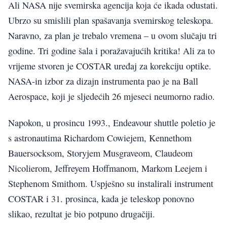
Ali NASA nije svemirska agencija koja će ikada odustati.
Ubrzo su smislili plan spašavanja svemirskog teleskopa.
Naravno, za plan je trebalo vremena – u ovom slučaju tri
godine. Tri godine šala i poražavajućih kritika! Ali za to
vrijeme stvoren je COSTAR uređaj za korekciju optike.
NASA-in izbor za dizajn instrumenta pao je na Ball
Aerospace, koji je sljedećih 26 mjeseci neumorno radio.
Napokon, u prosincu 1993., Endeavour shuttle poletio je
s astronautima Richardom Cowiejem, Kennethom
Bauersocksom, Storyjem Musgraveom, Claudeom
Nicolierom, Jeffreyem Hoffmanom, Markom Leejem i
Stephenom Smithom. Uspješno su instalirali instrument
COSTAR i 31. prosinca, kada je teleskop ponovno
slikao, rezultat je bio potpuno drugačiji.