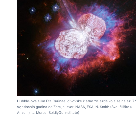
Hubble-ova slika Eta Carinae, divovske klatne zvijezde koja se nalazi 7
svjetlosnih godina od Zemlje.Izvor: NASA, ESA, N. Smith (Sveučilište u
Arizoni) i J. Morse (BoldlyGo Institute)