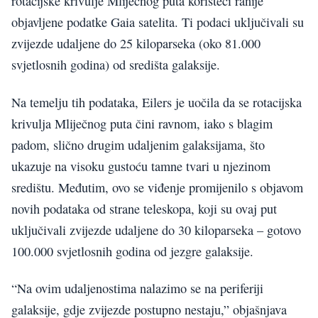
rotacijske krivulje Mliječnog puta koristeći ranije
objavljene podatke Gaia satelita. Ti podaci uključivali su
zvijezde udaljene do 25 kiloparseka (oko 81.000
svjetlosnih godina) od središta galaksije.
Na temelju tih podataka, Eilers je uočila da se rotacijska
krivulja Mliječnog puta čini ravnom, iako s blagim
padom, slično drugim udaljenim galaksijama, što
ukazuje na visoku gustoću tamne tvari u njezinom
središtu. Međutim, ovo se viđenje promijenilo s objavom
novih podataka od strane teleskopa, koji su ovaj put
uključivali zvijezde udaljene do 30 kiloparseka – gotovo
100.000 svjetlosnih godina od jezgre galaksije.
“Na ovim udaljenostima nalazimo se na periferiji
galaksije, gdje zvijezde postupno nestaju,” objašnjava