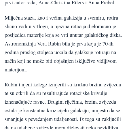
prvi autor rada, Anna-Christina Eilers i Anna Frebel.
Mliječna staza, kao i većina galaksija u svemiru, rotira
slično vodi u vrtlogu, a njezina rotacija djelomično je
posljedica materije koja se vrti unutar galaktičkog diska.
Astronomkinja Vera Rubin bila je prva koja je 70-ih
godina prošlog stoljeća uočila da galaksije rotiraju na
način koji ne može biti objašnjen isključivo vidljivom
materijom.
Rubin i njeni kolege izmjerili su kružnu brzinu zvijezda
te su otkrili da su rezultirajuće rotacijske krivulje
iznenađujuće ravne. Drugim riječima, brzina zvijezda
ostala je konstantna kroz cijelu galaksiju, umjesto da se
smanjuje s povećanjem udaljenosti. Iz toga su zaključili
da na udaljene zvijezde mora djelovati neka nevidljiva