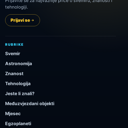
Prijavite se za najvažnije priče o svemiru, znanosti i
tehnologiji.
Prijavi se
RUBRIKE
Svemir
Astronomija
Znanost
Tehnologija
Jeste li znali?
Međuzvjezdani objekti
Mjesec
Egzoplaneti