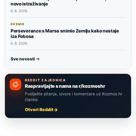
novo istraživanje
6. 8. 2026.
SVEMIR
Perseverance s Marsa snimio Zemlju kako nestaje
iza Fobosa
6. 8. 2026.
Sve novosti
REDDIT ZAJEDNICA
Raspravljajte s nama na r/kozmoshr
Podijelite pitanja, izvore i komentare uz Kozmos.hr
članke.
Otvori Reddit