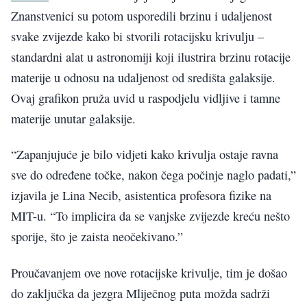
Znanstvenici su potom usporedili brzinu i udaljenost
svake zvijezde kako bi stvorili rotacijsku krivulju –
standardni alat u astronomiji koji ilustrira brzinu rotacije
materije u odnosu na udaljenost od središta galaksije.
Ovaj grafikon pruža uvid u raspodjelu vidljive i tamne
materije unutar galaksije.
“Zapanjujuće je bilo vidjeti kako krivulja ostaje ravna
sve do određene točke, nakon čega počinje naglo padati,”
izjavila je Lina Necib, asistentica profesora fizike na
MIT-u. “To implicira da se vanjske zvijezde kreću nešto
sporije, što je zaista neočekivano.”
Proučavanjem ove nove rotacijske krivulje, tim je došao
do zaključka da jezgra Mliječnog puta možda sadrži