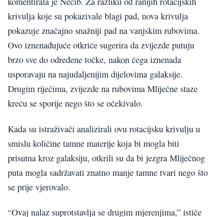
komentirala je Necib. Za razliku od ranijih rotacijskih
krivulja koje su pokazivale blagi pad, nova krivulja
pokazuje značajno snažniji pad na vanjskim rubovima.
Ovo iznenađujuće otkriće sugerira da zvijezde putuju
brzo sve do određene točke, nakon čega iznenada
usporavaju na najudaljenijim dijelovima galaksije.
Drugim riječima, zvijezde na rubovima Mliječne staze
kreću se sporije nego što se očekivalo.
Kada su istraživači analizirali ovu rotacijsku krivulju u
smislu količine tamne materije koja bi mogla biti
prisutna kroz galaksiju, otkrili su da bi jezgra Mliječnog
puta mogla sadržavati znatno manje tamne tvari nego što
se prije vjerovalo.
“Ovaj nalaz suprotstavlja se drugim mjerenjima,” ističe