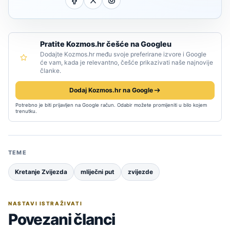
Pratite Kozmos.hr češće na Googleu
Dodajte Kozmos.hr među svoje preferirane izvore i Google
će vam, kada je relevantno, češće prikazivati naše najnovije
članke.
Dodaj Kozmos.hr na Google
Potrebno je biti prijavljen na Google račun. Odabir možete promijeniti u bilo kojem
trenutku.
TEME
Kretanje Zvijezda
mliječni put
zvijezde
NASTAVI ISTRAŽIVATI
Povezani članci