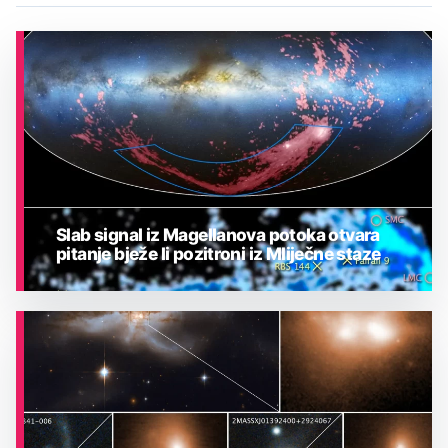
Slab signal iz Magellanova potoka otvara
pitanje bježe li pozitroni iz Mliječne staze
ASTRONOMIJA