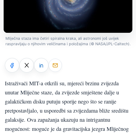
Mliječna staza ima četiri spiralna kraka, ali astronomi još uvijek
raspravljaju o njihovim veličinama i položajima (© NASA/JPL-Caltech).
Istraživači MIT-a otkrili su, mjereći brzinu zvijezda
unutar Mliječne staze, da zvijezde smještene dalje u
galaktičkom disku putuju sporije nego što se ranije
pretpostavljalo, u usporedbi sa zvijezdama bliže središtu
galaksije. Ova zapažanja ukazuju na intrigantnu
mogućnost: moguće je da gravitacijska jezgra Mliječnog