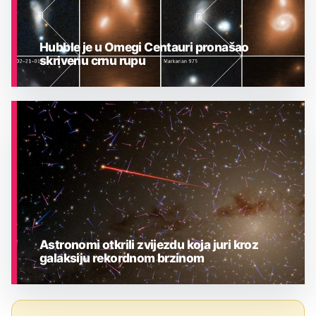
Hubble je u Omegi Centauri pronašao
skrivenu crnu rupu
ASTRONOMIJA
Astronomi otkrili zvijezdu koja juri kroz
galaksiju rekordnom brzinom