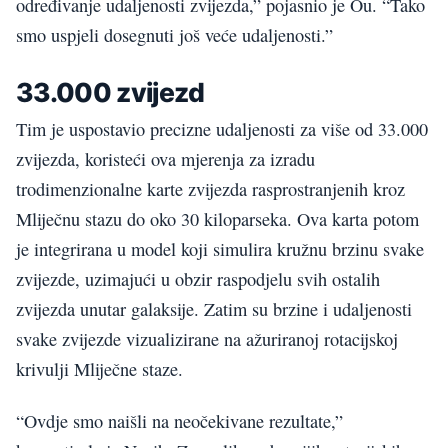
određivanje udaljenosti zvijezda,” pojasnio je Ou. “Tako
smo uspjeli dosegnuti još veće udaljenosti.”
33.000 zvijezd
Tim je uspostavio precizne udaljenosti za više od 33.000
zvijezda, koristeći ova mjerenja za izradu
trodimenzionalne karte zvijezda rasprostranjenih kroz
Mliječnu stazu do oko 30 kiloparseka. Ova karta potom
je integrirana u model koji simulira kružnu brzinu svake
zvijezde, uzimajući u obzir raspodjelu svih ostalih
zvijezda unutar galaksije. Zatim su brzine i udaljenosti
svake zvijezde vizualizirane na ažuriranoj rotacijskoj
krivulji Mliječne staze.
“Ovdje smo naišli na neočekivane rezultate,”