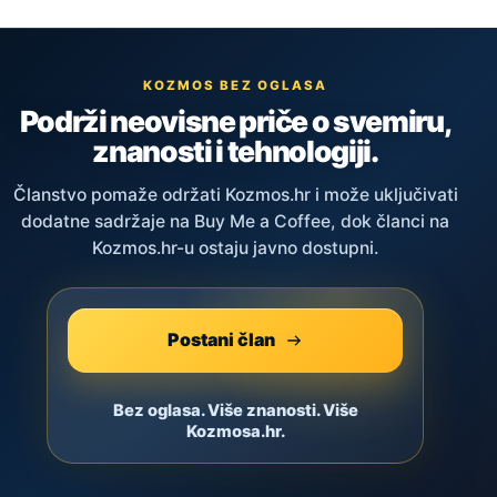
KOZMOS BEZ OGLASA
Podrži neovisne priče o svemiru,
znanosti i tehnologiji.
Članstvo pomaže održati Kozmos.hr i može uključivati
dodatne sadržaje na Buy Me a Coffee, dok članci na
Kozmos.hr-u ostaju javno dostupni.
Postani član
Bez oglasa. Više znanosti. Više
Kozmosa.hr.