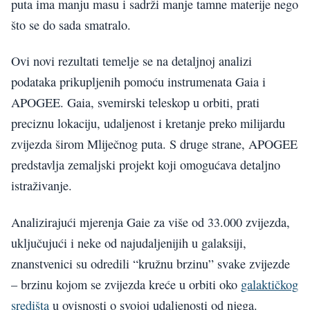
puta ima manju masu i sadrži manje tamne materije nego
što se do sada smatralo.
Ovi novi rezultati temelje se na detaljnoj analizi
podataka prikupljenih pomoću instrumenata Gaia i
APOGEE. Gaia, svemirski teleskop u orbiti, prati
preciznu lokaciju, udaljenost i kretanje preko milijardu
zvijezda širom Mliječnog puta. S druge strane, APOGEE
predstavlja zemaljski projekt koji omogućava detaljno
istraživanje.
Analizirajući mjerenja Gaie za više od 33.000 zvijezda,
uključujući i neke od najudaljenijih u galaksiji,
znanstvenici su odredili “kružnu brzinu” svake zvijezde
– brzinu kojom se zvijezda kreće u orbiti oko
galaktičkog
središta
u ovisnosti o svojoj udaljenosti od njega.