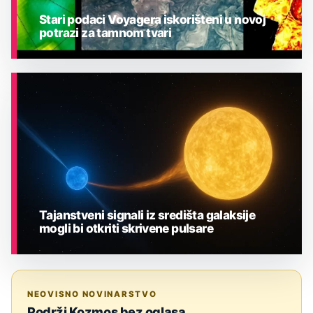
Stari podaci Voyagera iskorišteni u novoj
potrazi za tamnom tvari
ASTRONOMIJA
Tajanstveni signali iz središta galaksije
mogli bi otkriti skrivene pulsare
ASTRONOMIJA
NEOVISNO NOVINARSTVO
Podrži Kozmos bez oglasa