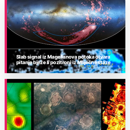
Slab signal iz Magellanova potoka otvara
pitanje bježe li pozitroni iz Mliječne staze
ASTRONOMIJA