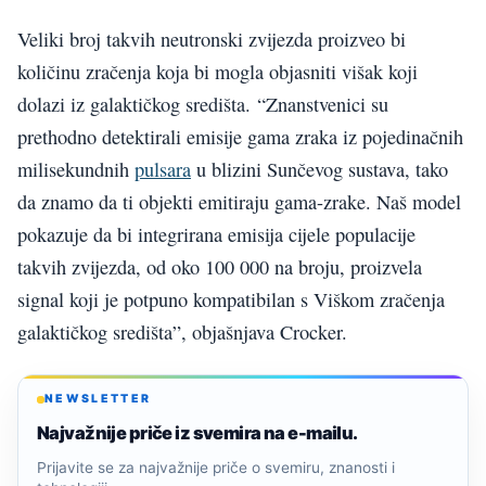
Veliki broj takvih neutronski zvijezda proizveo bi
količinu zračenja koja bi mogla objasniti višak koji
dolazi iz galaktičkog središta. “Znanstvenici su
prethodno detektirali emisije gama zraka iz pojedinačnih
milisekundnih
pulsara
u blizini Sunčevog sustava, tako
da znamo da ti objekti emitiraju gama-zrake. Naš model
pokazuje da bi integrirana emisija cijele populacije
takvih zvijezda, od oko 100 000 na broju, proizvela
signal koji je potpuno kompatibilan s Viškom zračenja
galaktičkog središta”, objašnjava Crocker.
NEWSLETTER
Najvažnije priče iz svemira na e-mailu.
Prijavite se za najvažnije priče o svemiru, znanosti i