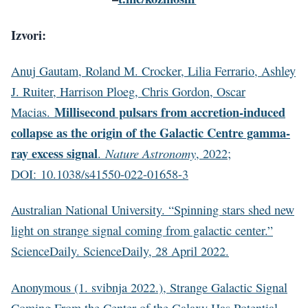
Izvori:
Anuj Gautam, Roland M. Crocker, Lilia Ferrario, Ashley
J. Ruiter, Harrison Ploeg, Chris Gordon, Oscar
Millisecond pulsars from accretion-induced
Macias.
collapse as the origin of the Galactic Centre gamma-
ray excess signal
Nature Astronomy
.
, 2022;
DOI: 10.1038/s41550-022-01658-3
Australian National University. “Spinning stars shed new
light on strange signal coming from galactic center.”
ScienceDaily. ScienceDaily, 28 April 2022.
Anonymous (1. svibnja 2022.), Strange Galactic Signal
Coming From the Center of the Galaxy Has Potential