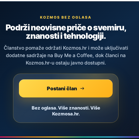
KOZMOS BEZ OGLASA
Podrži neovisne priče o svemiru,
znanosti i tehnologiji.
Članstvo pomaže održati Kozmos.hr i može uključivati
dodatne sadržaje na Buy Me a Coffee, dok članci na
Kozmos.hr-u ostaju javno dostupni.
Postani član
Bez oglasa. Više znanosti. Više
Kozmosa.hr.