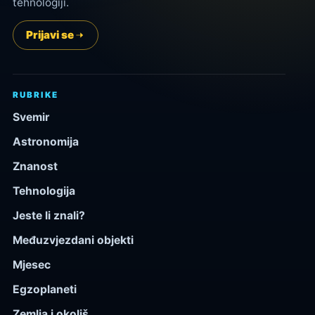
tehnologiji.
Prijavi se
RUBRIKE
Svemir
Astronomija
Znanost
Tehnologija
Jeste li znali?
Međuzvjezdani objekti
Mjesec
Egzoplaneti
Zemlja i okoliš