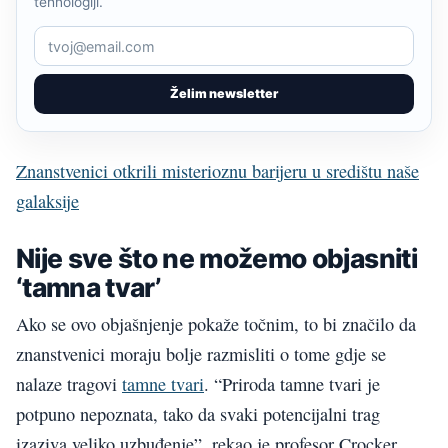
tehnologiji.
Želim newsletter
Znanstvenici otkrili misterioznu barijeru u središtu naše
galaksije
Nije sve što ne možemo objasniti
‘tamna tvar’
Ako se ovo objašnjenje pokaže točnim, to bi značilo da
znanstvenici moraju bolje razmisliti o tome gdje se
nalaze tragovi
tamne tvari
. “Priroda tamne tvari je
potpuno nepoznata, tako da svaki potencijalni trag
izaziva veliko uzbuđenje”, rekao je profesor Crocker.