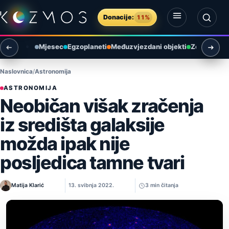
Preskoči na sadržaj
Donacije:
11%
Otvori izbornik
Otvori pretragu
Mjesec
Egzoplaneti
Međuzvjezdani objekti
Zemlja i ok
Naslovnica
Astronomija
ASTRONOMIJA
Neobičan višak zračenja
iz središta galaksije
možda ipak nije
posljedica tamne tvari
Matija Klarić
13. svibnja 2022.
3 min čitanja