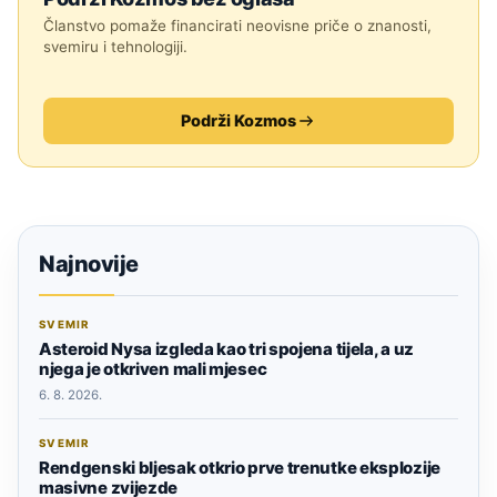
Članstvo pomaže financirati neovisne priče o znanosti,
svemiru i tehnologiji.
Podrži Kozmos
Najnovije
SVEMIR
Asteroid Nysa izgleda kao tri spojena tijela, a uz
njega je otkriven mali mjesec
6. 8. 2026.
SVEMIR
Rendgenski bljesak otkrio prve trenutke eksplozije
masivne zvijezde