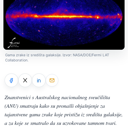
Gama zrake iz središta galaksije. Izvor: NASA/DOE/Fermi LAT
Collaboration.
Znanstvenici s Australskog nacionalnog sveučilišta
(ANU) smatraju kako su pronašli objašnjenje za
tajanstvene gama zrake koje pristižu iz središta galaksije,
a za koje se smatralo da su uzrokovane tamnom tvari.