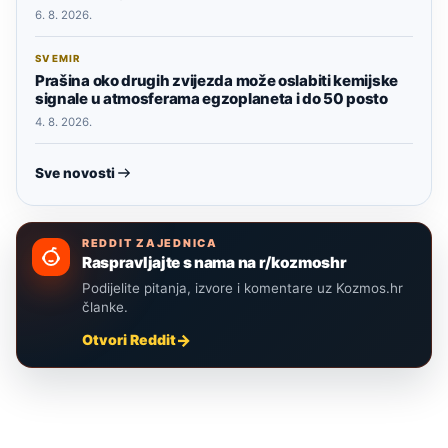
6. 8. 2026.
SVEMIR
Prašina oko drugih zvijezda može oslabiti kemijske
signale u atmosferama egzoplaneta i do 50 posto
4. 8. 2026.
Sve novosti
REDDIT ZAJEDNICA
Raspravljajte s nama na r/kozmoshr
Podijelite pitanja, izvore i komentare uz Kozmos.hr
članke.
Otvori Reddit