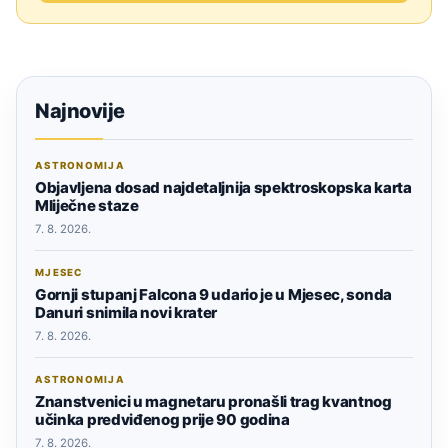
Najnovije
ASTRONOMIJA
Objavljena dosad najdetaljnija spektroskopska karta
Mliječne staze
7. 8. 2026.
MJESEC
Gornji stupanj Falcona 9 udario je u Mjesec, sonda
Danuri snimila novi krater
7. 8. 2026.
ASTRONOMIJA
Znanstvenici u magnetaru pronašli trag kvantnog
učinka predviđenog prije 90 godina
7. 8. 2026.