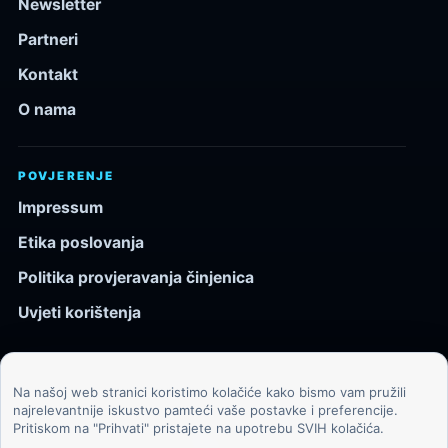
Newsletter
Partneri
Kontakt
O nama
POVJERENJE
Impressum
Etika poslovanja
Politika provjeravanja činjenica
Uvjeti korištenja
Na našoj web stranici koristimo kolačiće kako bismo vam pružili
© 2026 Kozmos.hr. Sva prava pridržana.
najrelevantnije iskustvo pamteći vaše postavke i preferencije.
Pritiskom na "Prihvati" pristajete na upotrebu SVIH kolačića.
Svemir, znanost, tehnologija i velike ideje za znatiželjne