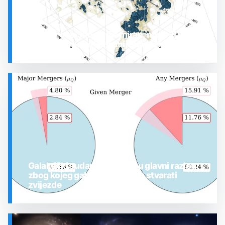
Prostor oko Sunca nije miran: nova 3D karta
otkrila plin koji stalno mijenja stanje
SVEMIR
Galaktički sudari možda nisu glavni razlog
zbog kojeg galaksije prestaju stvarati
zvijezde