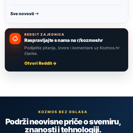
Sve novosti
REDDIT ZAJEDNICA
Raspravljajte s nama na r/kozmoshr
Podijelite pitanja, izvore i komentare uz Kozmos.hr
članke.
Otvori Reddit
KOZMOS BEZ OGLASA
Podrži neovisne priče o svemiru,
znanosti i tehnologiji.