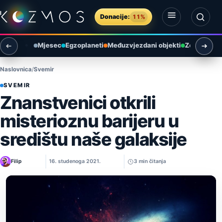
Preskoči na sadržaj
Donacije:
11%
Otvori izbornik
Otvori pretragu
Mjesec
Egzoplaneti
Međuzvjezdani objekti
Zemlja i ok
Naslovnica
Svemir
SVEMIR
Znanstvenici otkrili
misterioznu barijeru u
središtu naše galaksije
Filip
16. studenoga 2021.
3 min čitanja