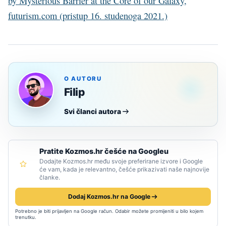
by Mysterious Barrier at the Core of our Galaxy,
futurism.com (pristup 16. studenoga 2021.)
O AUTORU
Filip
Svi članci autora
Pratite Kozmos.hr češće na Googleu
Dodajte Kozmos.hr među svoje preferirane izvore i Google
će vam, kada je relevantno, češće prikazivati naše najnovije
članke.
Dodaj Kozmos.hr na Google
Potrebno je biti prijavljen na Google račun. Odabir možete promijeniti u bilo kojem
trenutku.