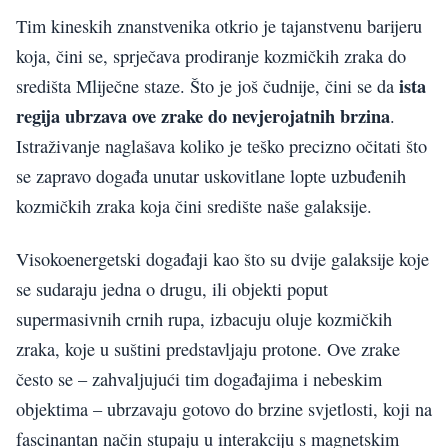
Tim kineskih znanstvenika otkrio je tajanstvenu barijeru
koja, čini se, sprječava prodiranje kozmičkih zraka do
ista
središta Mliječne staze. Što je još čudnije, čini se da
regija ubrzava ove zrake do nevjerojatnih brzina
.
Istraživanje naglašava koliko je teško precizno očitati što
se zapravo događa unutar uskovitlane lopte uzbuđenih
kozmičkih zraka koja čini središte naše galaksije.
Visokoenergetski događaji kao što su dvije galaksije koje
se sudaraju jedna o drugu, ili objekti poput
supermasivnih crnih rupa, izbacuju oluje kozmičkih
zraka, koje u suštini predstavljaju protone. Ove zrake
često se – zahvaljujući tim događajima i nebeskim
objektima – ubrzavaju gotovo do brzine svjetlosti, koji na
fascinantan način stupaju u interakciju s magnetskim