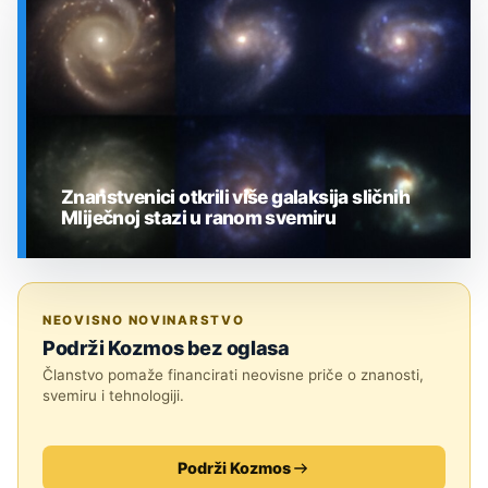
SVEMIR
Znanstvenici otkrili više galaksija sličnih
Mliječnoj stazi u ranom svemiru
SVEMIR
NEOVISNO NOVINARSTVO
Podrži Kozmos bez oglasa
Članstvo pomaže financirati neovisne priče o znanosti,
svemiru i tehnologiji.
Podrži Kozmos