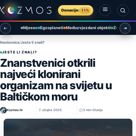
Preskoči na sadržaj
Donacije:
11%
Otvori izbornik
Otvori pretragu
Mjesec
Egzoplaneti
Međuzvjezdani objekti
Zemlja i ok
Naslovnica
Jeste li znali?
JESTE LI ZNALI?
Znanstvenici otkrili
najveći klonirani
organizam na svijetu u
Baltičkom moru
Kozmos.hr
7. ožujka 2025.
3 min čitanja