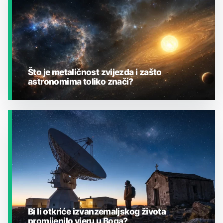
Što je metaličnost zvijezda i zašto
astronomima toliko znači?
JESTE LI ZNALI?
Bi li otkriće izvanzemaljskog života
promijenilo vjeru u Boga?