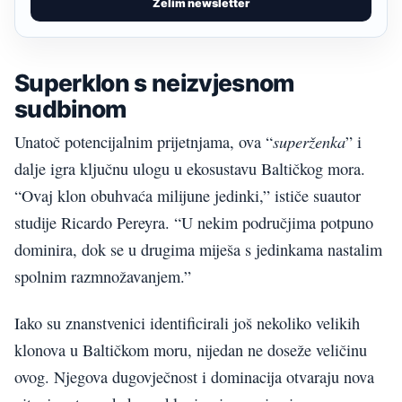
Želim newsletter
Superklon s neizvjesnom
sudbinom
superženka
Unatoč potencijalnim prijetnjama, ova “
” i
dalje igra ključnu ulogu u ekosustavu Baltičkog mora.
“Ovaj klon obuhvaća milijune jedinki,” ističe suautor
studije Ricardo Pereyra. “U nekim područjima potpuno
dominira, dok se u drugima miješa s jedinkama nastalim
spolnim razmnožavanjem.”
Iako su znanstvenici identificirali još nekoliko velikih
klonova u Baltičkom moru, nijedan ne doseže veličinu
ovog. Njegova dugovječnost i dominacija otvaraju nova