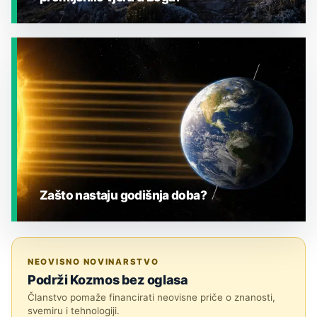
JESTE LI ZNALI?
Zašto nastaju godišnja doba?
JESTE LI ZNALI?
NEOVISNO NOVINARSTVO
Podrži Kozmos bez oglasa
Članstvo pomaže financirati neovisne priče o znanosti,
svemiru i tehnologiji.