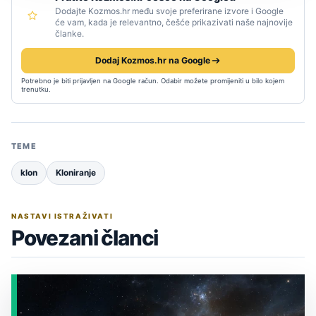
Dodajte Kozmos.hr među svoje preferirane izvore i Google
će vam, kada je relevantno, češće prikazivati naše najnovije
članke.
Dodaj Kozmos.hr na Google
Potrebno je biti prijavljen na Google račun. Odabir možete promijeniti u bilo kojem
trenutku.
TEME
klon
Kloniranje
NASTAVI ISTRAŽIVATI
Povezani članci