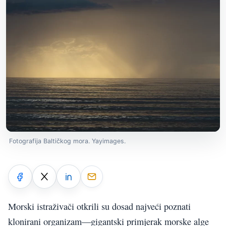
Fotografija Baltičkog mora. Yayimages.
Morski istraživači otkrili su dosad najveći poznati
klonirani organizam—gigantski primjerak morske alge