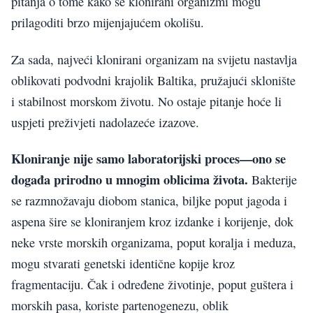
pitanja o tome kako se klonirani organizmi mogu
prilagoditi brzo mijenjajućem okolišu.
Za sada, najveći klonirani organizam na svijetu nastavlja
oblikovati podvodni krajolik Baltika, pružajući sklonište
i stabilnost morskom životu. No ostaje pitanje hoće li
uspjeti preživjeti nadolazeće izazove.
Kloniranje nije samo laboratorijski proces—ono se
događa prirodno u mnogim oblicima života.
Bakterije
se razmnožavaju diobom stanica, biljke poput jagoda i
aspena šire se kloniranjem kroz izdanke i korijenje, dok
neke vrste morskih organizama, poput koralja i meduza,
mogu stvarati genetski identične kopije kroz
fragmentaciju. Čak i određene životinje, poput guštera i
morskih pasa, koriste partenogenezu, oblik