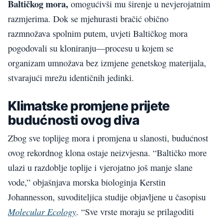
Baltičkog mora,
omogućivši mu širenje u nevjerojatnim
razmjerima. Dok se mjehurasti bračić obično
razmnožava spolnim putem, uvjeti Baltičkog mora
pogodovali su kloniranju—procesu u kojem se
organizam umnožava bez izmjene genetskog materijala,
stvarajući mrežu identičnih jedinki.
Klimatske promjene prijete
budućnosti ovog diva
Zbog sve toplijeg mora i promjena u slanosti, budućnost
ovog rekordnog klona ostaje neizvjesna. “Baltičko more
ulazi u razdoblje toplije i vjerojatno još manje slane
vode,” objašnjava morska biologinja Kerstin
Johannesson, suvoditeljica studije objavljene u časopisu
Molecular Ecology
. “Sve vrste moraju se prilagoditi