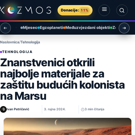
Preskoči na sadržaj
Donacije:
11%
Otvori izbornik
Otvori pretragu
Mjesec
Egzoplaneti
Međuzvjezdani objekti
Zemlja i ok
Naslovnica
Tehnologija
TEHNOLOGIJA
Znanstvenici otkrili
najbolje materijale za
zaštitu budućih kolonista
na Marsu
Ivan Petričević
3. rujna 2024.
3 min čitanja