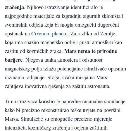
zračenja
. Njihovo istraživanje identificiralo je
najpogodnije materijale za izgradnju sigurnih skloništa i
svemirskih odijela koja bi mogla omogućiti dugoročni
opstanak na
Crvenom planetu
. Za razliku od Zemlje,
koja ima snažno magnetsko polje i gustu atmosferu kao
Mars nema te prirodne
zaštitu od kozmičkih zraka,
barijere
. Njegova tanka atmosfera i odsutnost
magnetskog polja izlažu potencijalne istraživače opasnim
razinama radijacije. Stoga, svaka misija na Mars
zahtijeva inovativna rješenja za zaštitu astronauta.
Tim istraživača koristio je napredne računalne simulacije
kako bi precizno rekonstruirao teške uvjete na površini
Marsa. Simulacije su omogućile precizno mjerenje
intenziteta kozmičkog zračenja i ocjenu zaštitnih