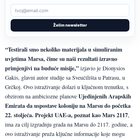
Želim newsletter
“Testirali smo nekoliko materijala u simuliranim
uvjetima Marsa, čime su naši rezultati izravno
primjenjivi na buduće misije,”
izjavio je Dionysios
Gakis, glavni autor studije sa Sveučilišta u Patrasu, u
Grčkoj. Ovo istraživanje dolazi u ključnom trenutku, s
Ujedinjenih Arapskih
obzirom na ambiciozne planove
Emirata da uspostave koloniju na Marsu do početka
22. stoljeća. Projekt UAE-a, poznat kao Mars 2117
,
ima za cilj izgradnju grada na Marsu do 2117. godine, a
ovo istraživanje pruža ključne informacije koje mogu