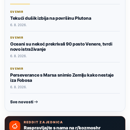
SVEMIR
Tekući dušik izbija na površinu Plutona
6. 8. 2026.
SVEMIR
Oceani su nekoć prekrivali 90 posto Venere, tvrdi
novo istraživanje
6. 8. 2026.
SVEMIR
Perseverance s Marsa snimio Zemlju kako nestaje
iza Fobosa
6. 8. 2026.
Sve novosti
REDDIT ZAJEDNICA
Raspravljajte s nama na r/kozmoshr