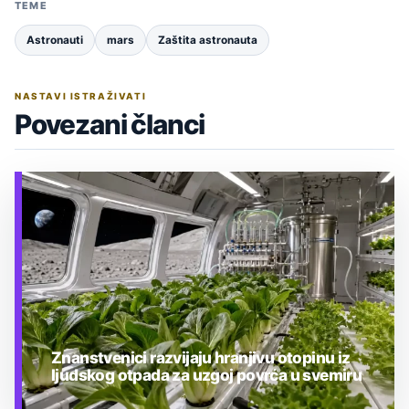
TEME
Astronauti
mars
Zaštita astronauta
NASTAVI ISTRAŽIVATI
Povezani članci
Znanstvenici razvijaju hranjivu otopinu iz
ljudskog otpada za uzgoj povrća u svemiru