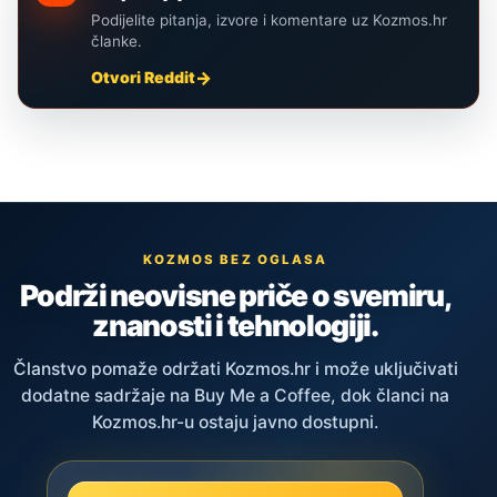
Podijelite pitanja, izvore i komentare uz Kozmos.hr
članke.
Otvori Reddit
KOZMOS BEZ OGLASA
Podrži neovisne priče o svemiru,
znanosti i tehnologiji.
Članstvo pomaže održati Kozmos.hr i može uključivati
dodatne sadržaje na Buy Me a Coffee, dok članci na
Kozmos.hr-u ostaju javno dostupni.