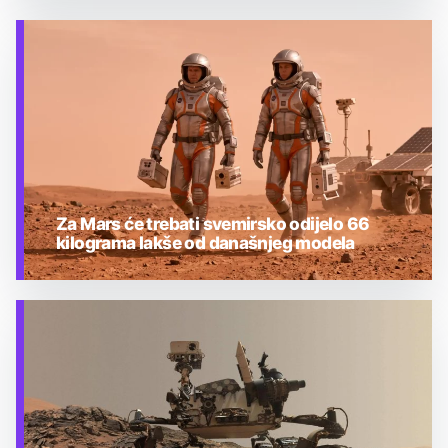
TEHNOLOGIJA
Za Mars će trebati svemirsko odijelo 66
kilograma lakše od današnjeg modela
TEHNOLOGIJA