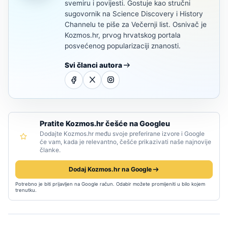
svemiru i povijesti. Gostuje kao stručni
sugovornik na Science Discovery i History
Channelu te piše za Večernji list. Osnivač je
Kozmos.hr, prvog hrvatskog portala
posvećenog popularizaciji znanosti.
Svi članci autora
Pratite Kozmos.hr češće na Googleu
Dodajte Kozmos.hr među svoje preferirane izvore i Google
će vam, kada je relevantno, češće prikazivati naše najnovije
članke.
Dodaj Kozmos.hr na Google
Potrebno je biti prijavljen na Google račun. Odabir možete promijeniti u bilo kojem
trenutku.