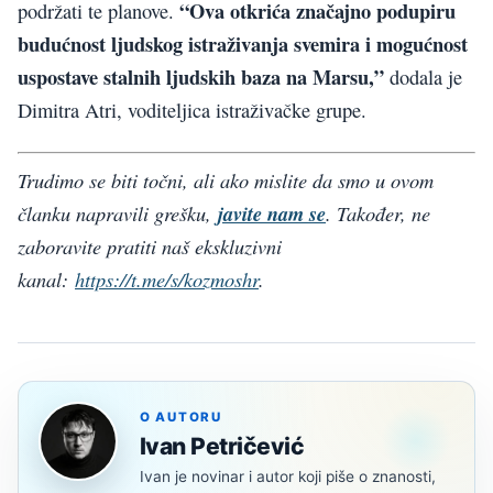
“Ova otkrića značajno podupiru
podržati te planove.
budućnost ljudskog istraživanja svemira i mogućnost
uspostave stalnih ljudskih baza na Marsu,”
dodala je
Dimitra Atri, voditeljica istraživačke grupe.
Trudimo se biti točni, ali ako mislite da smo u ovom
članku napravili grešku,
javite nam se
. Također, ne
zaboravite pratiti naš ekskluzivni
kanal:
https://t.me/s/kozmoshr
.
O AUTORU
Ivan Petričević
Ivan je novinar i autor koji piše o znanosti,