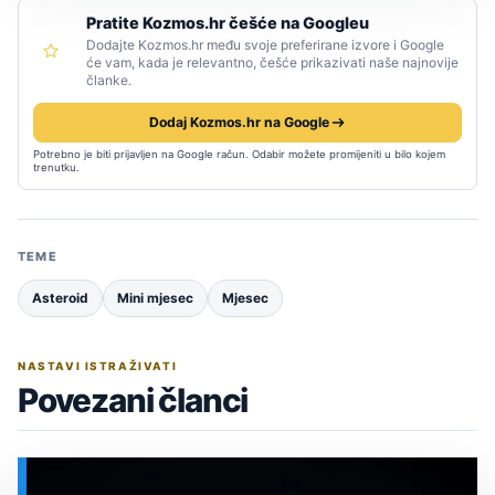
Pratite Kozmos.hr češće na Googleu
Dodajte Kozmos.hr među svoje preferirane izvore i Google
će vam, kada je relevantno, češće prikazivati naše najnovije
članke.
Dodaj Kozmos.hr na Google
Potrebno je biti prijavljen na Google račun. Odabir možete promijeniti u bilo kojem
trenutku.
TEME
Asteroid
Mini mjesec
Mjesec
NASTAVI ISTRAŽIVATI
Povezani članci