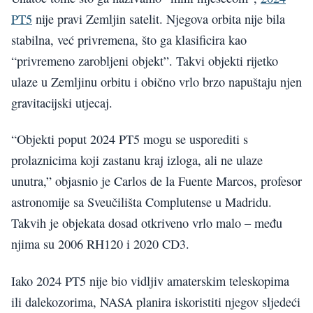
PT5
nije pravi Zemljin satelit. Njegova orbita nije bila
stabilna, već privremena, što ga klasificira kao
“privremeno zarobljeni objekt”. Takvi objekti rijetko
ulaze u Zemljinu orbitu i obično vrlo brzo napuštaju njen
gravitacijski utjecaj.
“Objekti poput 2024 PT5 mogu se usporediti s
prolaznicima koji zastanu kraj izloga, ali ne ulaze
unutra,” objasnio je Carlos de la Fuente Marcos, profesor
astronomije sa Sveučilišta Complutense u Madridu.
Takvih je objekata dosad otkriveno vrlo malo – među
njima su 2006 RH120 i 2020 CD3.
Iako 2024 PT5 nije bio vidljiv amaterskim teleskopima
ili dalekozorima, NASA planira iskoristiti njegov sljedeći