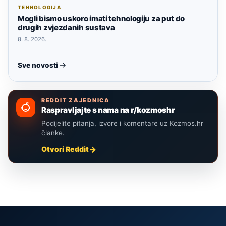
TEHNOLOGIJA
Mogli bismo uskoro imati tehnologiju za put do
drugih zvjezdanih sustava
8. 8. 2026.
Sve novosti
REDDIT ZAJEDNICA
Raspravljajte s nama na r/kozmoshr
Podijelite pitanja, izvore i komentare uz Kozmos.hr
članke.
Otvori Reddit