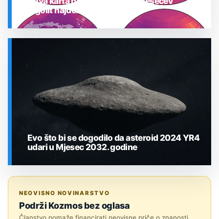
Nova karta pokazuje gdje je mjesečev
regolit najdeblji
SVEMIR
Evo što bi se dogodilo da asteroid 2024 YR4
udari u Mjesec 2032. godine
SVEMIR
NEOVISNO NOVINARSTVO
Podrži Kozmos bez oglasa
Članstvo pomaže financirati neovisne priče o znanosti,