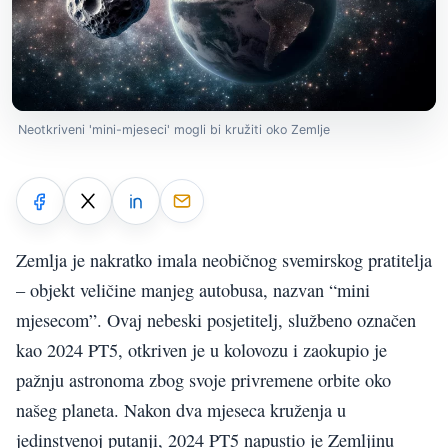
Neotkriveni 'mini-mjeseci' mogli bi kružiti oko Zemlje
Zemlja je nakratko imala neobičnog svemirskog pratitelja
– objekt veličine manjeg autobusa, nazvan “mini
mjesecom”. Ovaj nebeski posjetitelj, službeno označen
kao 2024 PT5, otkriven je u kolovozu i zaokupio je
pažnju astronoma zbog svoje privremene orbite oko
našeg planeta. Nakon dva mjeseca kruženja u
jedinstvenoj putanji, 2024 PT5 napustio je Zemljinu