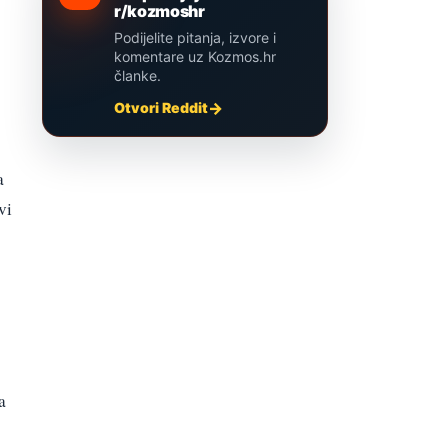
r/kozmoshr
Podijelite pitanja, izvore i
komentare uz Kozmos.hr
članke.
Otvori Reddit
a
vi
a