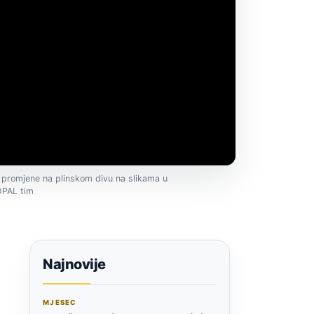
ke promjene na plinskom divu na slikama u
 OPAL tim
Najnovije
MJESEC