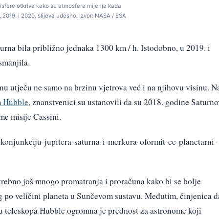
isfere otkriva kako se atmosfera mijenja kada
, 2019. i 2020. slijeva udesno. Izvor: NASA / ESA
turna bila približno jednaka 1300 km / h. Istodobno, u 2019. i
smanjila.
u utječu ne samo na brzinu vjetrova već i na njihovu visinu. N
m Hubble
, znanstvenici su ustanovili da su 2018. godine Saturno
me misije Cassini.
-konjunkciju-jupitera-saturna-i-merkura-oformit-ce-planetarni-
potrebno još mnogo promatranja i proračuna kako bi se bolje
 po veličini planeta u Sunčevom sustavu. Međutim, činjenica d
u teleskopa Hubble ogromna je prednost za astronome koji