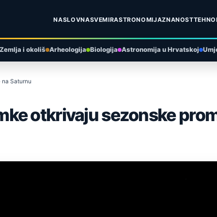
NASLOVNA
SVEMIR
ASTRONOMIJA
ZNANOST
TEHNO
Zemlja i okoliš
Arheologija
Biologija
Astronomija u Hrvatskoj
Umje
 na Saturnu
mke otkrivaju sezonske pro