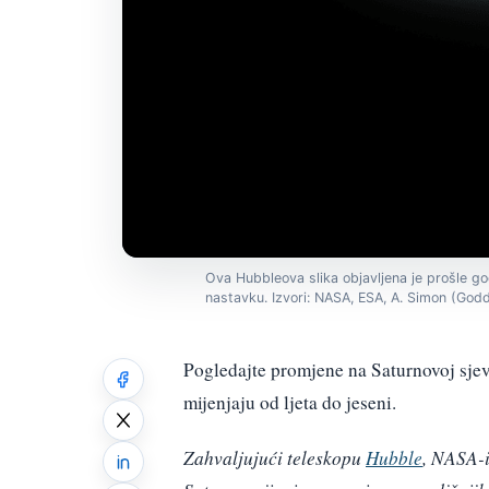
Ova Hubbleova slika objavljena je prošle go
nastavku. Izvori: NASA, ESA, A. Simon (Godd
Pogledajte promjene na Saturnovoj sjev
mijenjaju od ljeta do jeseni.
Zahvaljujući teleskopu
Hubble
, NASA-i