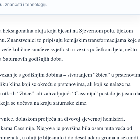
, znanosti i tehnologiji.
na heksagonalna oluja koja bjesni na Sjevernom polu, tijekom
atnu. Znanstvenici to pripisuju kemijskim transformacijama koje 
veće količine sunčeve svjetlosti u vezi s početkom ljeta, nešto
ju Saturnovih godišnjih doba.
vezan je s godišnjim dobima – stvaranjem “žbica” u prstenovi
iku klina koji se okreću s prstenovima, ali koji se nalaze na
 otkrili “žbice”, ali zahvaljujući “Cassiniju” postalo je jasno d
a koja se uočava na kraju saturnske zime.
nice, dolaskom proljeća na divovoj sjevernoj hemisferi,
slikama Cassinija. Njegova je površina bila osam puta veća od
umenata, u oluji je bljesnulo i do deset udara groma u sekundi.