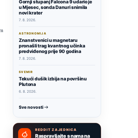
Gornji stupanj Falcona 9 udario je
u Mjesec, sonda Danuri snimila
novi krater
7. 8. 2026.
om
ASTRONOMIJA
Znanstvenici u magnetaru
pronašli trag kvantnog učinka
predviđenog prije 90 godina
7. 8. 2026.
SVEMIR
Tekući dušik izbija na površinu
Plutona
6. 8. 2026.
Sve novosti
REDDIT ZAJEDNICA
Raspravljajte s nama na