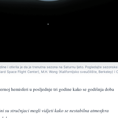
dine i otkrila je da je trenutna sezona na Saturnu ljeto. Pogledajte sezons
ard Space Flight Center), M.H. Wong (Kalifornijsko sveučilište, Berkeley) i
ernoj hemisferi u posljednje tri godine kako se godišnja doba
ni su stručnjaci mogli vidjeti kako se nestabilna atmosfera