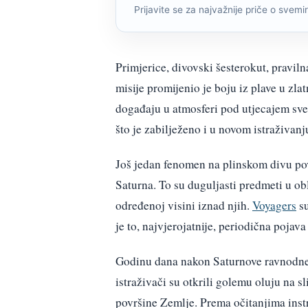
Prijavite se za najvažnije priče o svemiru
Primjerice, divovski šesterokut, pravil
misije promijenio je boju iz plave u zl
događaju u atmosferi pod utjecajem sve 
što je zabilježeno i u novom istraživan
Još jedan fenomen na plinskom divu po
Saturna. To su duguljasti predmeti u obl
određenoj visini iznad njih.
Voyagers
su
je to, najvjerojatnije, periodična pojav
Godinu dana nakon Saturnove ravnodnev
istraživači su otkrili golemu oluju na 
površine Zemlje. Prema očitanjima instr