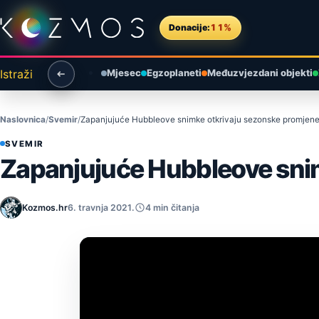
Preskoči na sadržaj
Donacije:
11%
Istraži
Mjesec
Egzoplaneti
Međuzvjezdani objekti
Naslovnica
Svemir
Zapanjujuće Hubbleove snimke otkrivaju sezonske promjene
SVEMIR
Zapanjujuće Hubbleove sni
Kozmos.hr
6. travnja 2021.
4 min čitanja