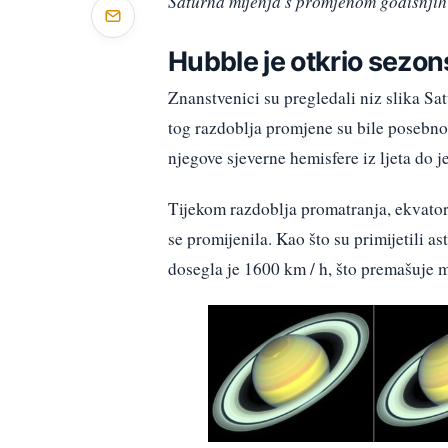
Saturna mijenja s promjenom godišnji
Hubble je otkrio sezo
Znanstvenici su pregledali niz slika S
tog razdoblja promjene su bile posebno
njegove sjeverne hemisfere iz ljeta do j
Tijekom razdoblja promatranja, ekvator 
se promijenila. Kao što su primijetili a
dosegla je 1600 km / h, što premašuje 