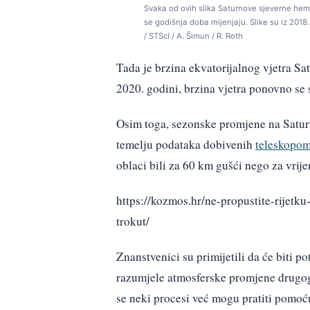
Svaka od ovih slika Saturnove sjeverne hem
se godišnja doba mijenjaju. Slike su iz 2018.
/ STScI / A. Šimun / R. Roth
Tada je brzina ekvatorijalnog vjetra Sa
2020. godini, brzina vjetra ponovno se 
Osim toga, sezonske promjene na Saturn
temelju podataka dobivenih
teleskopo
oblaci bili za 60 km gušći nego za vrije
https://kozmos.hr/ne-propustite-rijetku
trokut/
Znanstvenici su primijetili da će biti 
razumjele atmosferske promjene drugog
se neki procesi već mogu pratiti pomoć