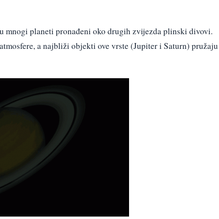
 su mnogi planeti pronađeni oko drugih zvijezda plinski divovi.
tmosfere, a najbliži objekti ove vrste (Jupiter i Saturn) pružaju