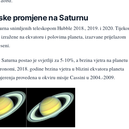
h doba
.
nske promjene na Saturnu
aturna snimljenih teleskopom Hubble 2018., 2019. i 2020. Tijek
 izražene na ekvatoru i polovima planeta, izazvane prijelazom
eseni.
Saturna postao je svjetliji za 5-10%, a brzina vjetra na planetu
stronomi, 2018. godine brzina vjetra u blizini ekvatora planeta
mjerenja provedena u okviru misije Cassini u 2004.-2009.