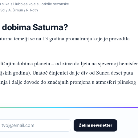
u slika s Hubblea koje su otkrile sezonske
cI / A. Šimun / R. Roth
m dobima Saturna?
rna temelji se na 13 godina promatranja koje je provodila
dišnjim dobima planeta – od zime do ljeta na sjevernoj hemisfer
jskih godina). Unatoč činjenici da je div od Sunca deset puta
enja i dalje dovode do značajnih promjena u atmosferi plinskog
Želim newsletter