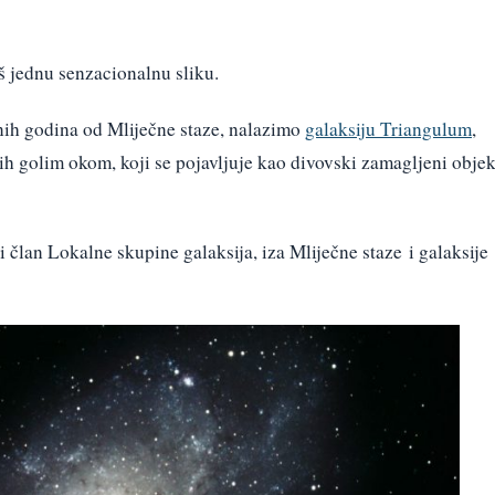
š jednu senzacionalnu sliku.
snih godina od Mliječne staze, nalazimo
galaksiju Triangulum
,
vih golim okom, koji se pojavljuje kao divovski zamagljeni objek
i član Lokalne skupine galaksija, iza Mliječne staze i galaksije