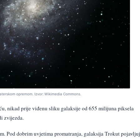
amaterskom opremom. Izvor: Wikimedia Commons.
u, nikad prije viđenu sliku galaksije od 655 milijuna piksela
di zvijezda.
om. Pod dobrim uvjetima promatranja, galaksija Trokut pojavlju