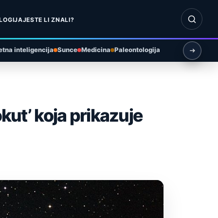
Otvori pr
LOGIJA
JESTE LI ZNALI?
tna inteligencija
Sunce
Medicina
Paleontologija
kut’ koja prikazuje