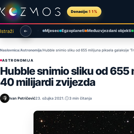
Preskoči na sadržaj
Donacije:
11%
Istraži
Mjesec
Egzoplaneti
Međuzvjezdani objekti
Naslovnica
Astronomija
Hubble snimio sliku od 655 milijuna piksela galaksije ‘Tr
ASTRONOMIJA
Hubble snimio sliku od 655 mi
40 milijardi zvijezda
Ivan Petričević
23. ožujka 2021.
3 min čitanja