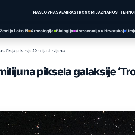
NASLOVNA
SVEMIR
ASTRONOMIJA
ZNANOST
TEHNO
Zemlja i okoliš
Arheologija
Biologija
Astronomija u Hrvatskoj
Umje
okut’ koja prikazuje 40 milijardi zvijezda
lijuna piksela galaksije ‘Tro