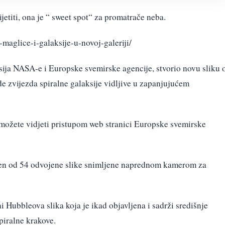
ijetiti, ona je “ sweet spot“ za promatrače neba.
maglice-i-galaksije-u-novoj-galeriji/
sija NASA-e i Europske svemirske agencije, stvorio novu sliku 
de zvijezda spiralne galaksije vidljive u zapanjujućem
i možete vidjeti pristupom web stranici Europske svemirske
den od 54 odvojene slike snimljene naprednom kamerom za
i Hubbleova slika koja je ikad objavljena i sadrži središnje
piralne krakove.