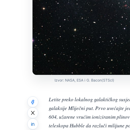
Izvor: NASA, ESA i G. Bacon(STScl)
Letite preko lokalnog galaktičkog susj
galaksije Mliječni put. Prvo uvećajte 
604, užarene vrućim ioniziranim plino
teleskopa Hubble da razluči milijune p