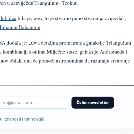
iven u sazviježđuTriangulum– Trokut.
 Hubblea
bila je, wow, to je stvarno puno stvaranja zvijezda”,
Julianne Dalcanton
.
ESA dodala je: „Ova detaljna promatranja galaksije Triangulum
u kombinaciji s onima Mliječne staze, galaksije Andromeda i
lanov oblak, ona će pomoći astronomima da razumiju stvaranje
Želim newsletter
, znanosti i tehnologiji.