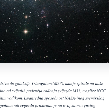
edstva do galaksije Triangulum (M33), manje spirale od naše
jedno od svijetlih područja rođenja zvijezda M33, maglice NGC
vitim vodikom. Izvanredna sposobnost NASA-inog svemirskog
ojedinačnih zvijezda prikazana je na ovoj snimci gustog