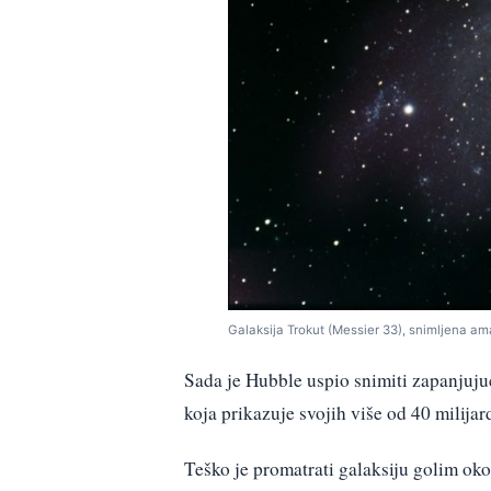
Galaksija Trokut (Messier 33), snimljena 
Sada je Hubble uspio snimiti zapanjujuć
koja prikazuje svojih više od 40 milijar
Teško je promatrati galaksiju golim ok