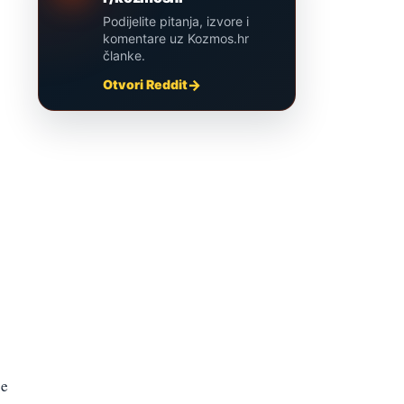
Podijelite pitanja, izvore i
komentare uz Kozmos.hr
članke.
Otvori Reddit
je