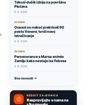
Tekući dušik izbija na površinu
Plutona
6. 8. 2026.
SVEMIR
Oceani su nekoć prekrivali 90
posto Venere, tvrdi novo
t
istraživanje
6. 8. 2026.
SVEMIR
Perseverance s Marsa snimio
Zemlju kako nestaje iza Fobosa
6. 8. 2026.
Sve novosti
REDDIT ZAJEDNICA
Raspravljajte s nama na
r/kozmoshr