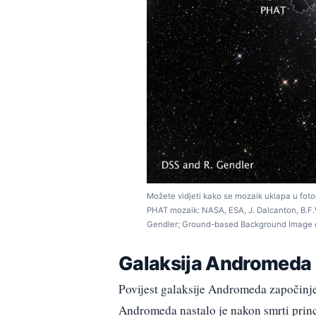
Možete vidjeti kako se mozaik uklapa u fotogr
PHAT mozaik: NASA, ESA, J. Dalcanton, B.F.W
Gendler; Ground-based Background Image o
Galaksija Andromeda u
Povijest galaksije Andromeda započinj
Andromeda nastalo je nakon smrti princ