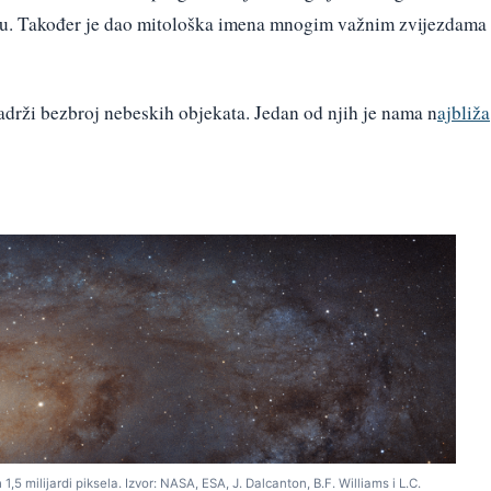
eću. Također je dao mitološka imena mnogim važnim zvijezdama
adrži bezbroj nebeskih objekata. Jedan od njih je nama n
ajbliža
 1,5 milijardi piksela. Izvor: NASA, ESA, J. Dalcanton, B.F. Williams i L.C.