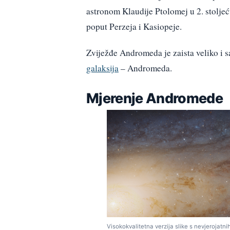
astronom Klaudije Ptolomej u 2. stolj
poput Perzeja i Kasiopeje.
Zviježđe Andromeda je zaista veliko i s
galaksija
– Andromeda.
Mjerenje Andromede
Visokokvalitetna verzija slike s nevjerojatnih