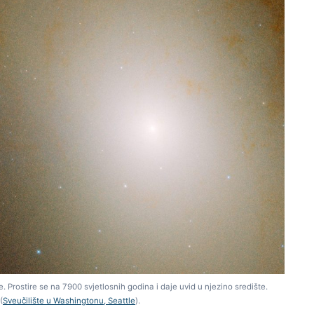
 Prostire se na 7900 svjetlosnih godina i daje uvid u njezino središte.
(
Sveučilište u Washingtonu, Seattle
).