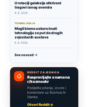
U rotaciji galaksija otkriveni
tragovi ranog svemira
8. 8. 2026.
TEHNOLOGIJA
Mogli bismo uskoro imati
tehnologiju za put do drugih
zvjezdanih sustava
8. 8. 2026.
Sve novosti
REDDIT ZAJEDNICA
Raspravljajte s nama na
r/kozmoshr
Podijelite pitanja, izvore i
komentare uz Kozmos.hr
članke.
Otvori Reddit