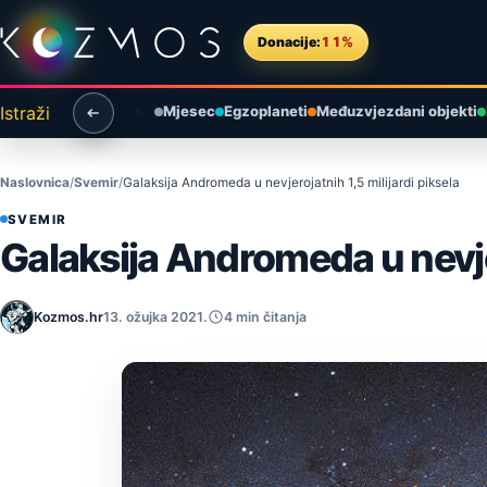
Preskoči na sadržaj
Donacije:
11%
Istraži
Mjesec
Egzoplaneti
Međuzvjezdani objekti
Naslovnica
Svemir
Galaksija Andromeda u nevjerojatnih 1,5 milijardi piksela
SVEMIR
Galaksija Andromeda u nevjer
Kozmos.hr
13. ožujka 2021.
4 min čitanja