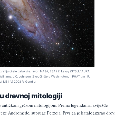
afiju cijele galaksije. Izvor: NASA, ESA i Z. Levay (STScI / AURA);
illiams, L.C. Johnson (Sveučilište u Washingtonu), PHAT tim i R.
f M31 (c) 2008 R. Gendler
 drevnoj mitologiji
e antičkom grčkom mitologijom. Prema legendama, zviježđe
eze Andromede, supruge Perzeja. Prvi ga je katalogizirao drev