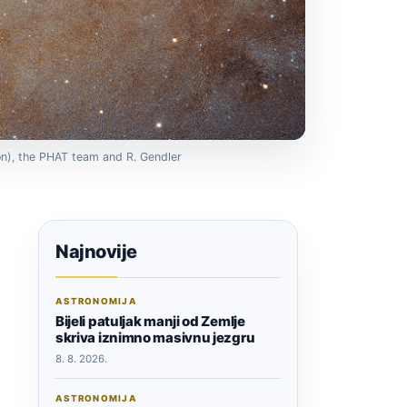
ton), the PHAT team and R. Gendler
Najnovije
ASTRONOMIJA
Bijeli patuljak manji od Zemlje
skriva iznimno masivnu jezgru
8. 8. 2026.
ASTRONOMIJA