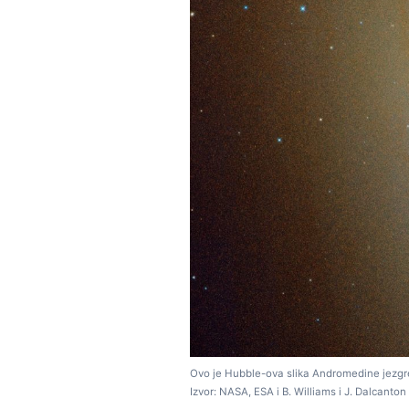
Ovo je Hubble-ova slika Andromedine jezgre.
Izvor: NASA, ESA i B. Williams i J. Dalcanton 