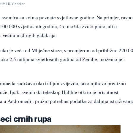
im i R. Gendler.
 svemiru su svima poznate svjetlosne godine. Na primjer, rasp
 100 000 svjetlosnih godina, što možda zvuči puno, ali u
 s većinom drugih galaksija.
uko je veća od Mliječne staze, s promjerom od približno 220 0
 oko 2,5 milijuna svjetlosnih godina od Zemlje, možemo je s
romeda sadržava oko trilijun zvijezda, iako njihovo precizno
uće. Ipak, svemirski teleskop Hubble otkrio je prisutnost
a u Andromedi i pružio potrebne podatke za daljnja istraživanj
eci crnih rupa