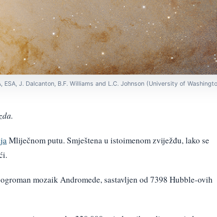
, ESA, J. Dalcanton, B.F. Williams and L.C. Johnson (University of Washing
zda.
ja
Mliječnom putu. Smještena u istoimenom zviježđu, lako se
ći.
la ogroman mozaik Andromede, sastavljen od 7398 Hubble-ovih