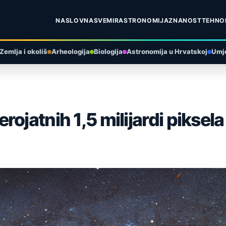
NASLOVNA
SVEMIR
ASTRONOMIJA
ZNANOST
TEHNO
Zemlja i okoliš
Arheologija
Biologija
Astronomija u Hrvatskoj
Umje
ojatnih 1,5 milijardi piksela