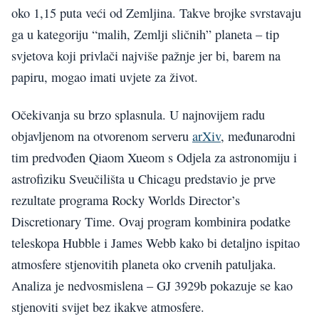
oko 1,15 puta veći od Zemljina. Takve brojke svrstavaju
ga u kategoriju “malih, Zemlji sličnih” planeta – tip
svjetova koji privlači najviše pažnje jer bi, barem na
papiru, mogao imati uvjete za život.
Očekivanja su brzo splasnula. U najnovijem radu
objavljenom na otvorenom serveru
arXiv
, međunarodni
tim predvođen Qiaom Xueom s Odjela za astronomiju i
astrofiziku Sveučilišta u Chicagu predstavio je prve
rezultate programa Rocky Worlds Director’s
Discretionary Time. Ovaj program kombinira podatke
teleskopa Hubble i James Webb kako bi detaljno ispitao
atmosfere stjenovitih planeta oko crvenih patuljaka.
Analiza je nedvosmislena – GJ 3929b pokazuje se kao
stjenoviti svijet bez ikakve atmosfere.