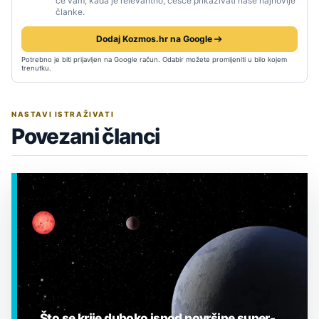
će vam, kada je relevantno, češće prikazivati naše najnovije
članke.
Dodaj Kozmos.hr na Google
Potrebno je biti prijavljen na Google račun. Odabir možete promijeniti u bilo kojem
trenutku.
NASTAVI ISTRAŽIVATI
Povezani članci
Što se krije duboko ispod površine super-