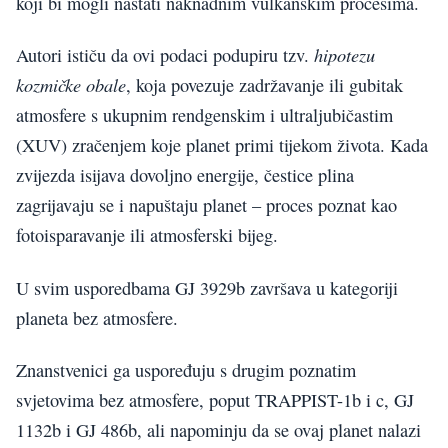
koji bi mogli nastati naknadnim vulkanskim procesima.
hipotezu
Autori ističu da ovi podaci podupiru tzv.
kozmičke obale
, koja povezuje zadržavanje ili gubitak
atmosfere s ukupnim rendgenskim i ultraljubičastim
(XUV) zračenjem koje planet primi tijekom života. Kada
zvijezda isijava dovoljno energije, čestice plina
zagrijavaju se i napuštaju planet – proces poznat kao
fotoisparavanje ili atmosferski bijeg.
U svim usporedbama GJ 3929b završava u kategoriji
planeta bez atmosfere.
Znanstvenici ga uspoređuju s drugim poznatim
svjetovima bez atmosfere, poput TRAPPIST-1b i c, GJ
1132b i GJ 486b, ali napominju da se ovaj planet nalazi