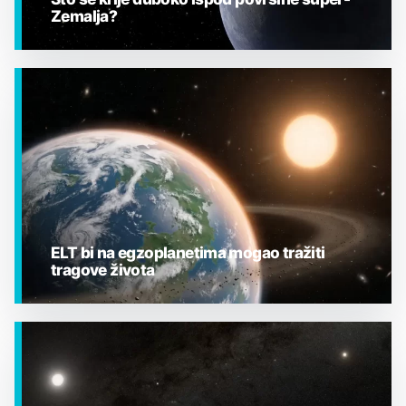
Zemalja?
EGZOPLANETI
ELT bi na egzoplanetima mogao tražiti
tragove života
EGZOPLANETI