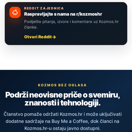
REDDIT ZAJEDNICA
Raspravljajte s nama na r/kozmoshr
Podijelite pitanja, izvore i komentare uz Kozmos.hr
članke.
Otvori Reddit
KOZMOS BEZ OGLASA
Podrži neovisne priče o svemiru,
znanosti i tehnologiji.
Članstvo pomaže održati Kozmos.hr i može uključivati
dodatne sadržaje na Buy Me a Coffee, dok članci na
Kozmos.hr-u ostaju javno dostupni.