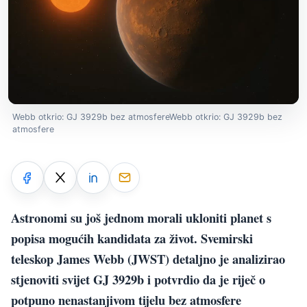
Webb otkrio: GJ 3929b bez atmosfereWebb otkrio: GJ 3929b bez
atmosfere
Astronomi su još jednom morali ukloniti planet s
popisa mogućih kandidata za život. Svemirski
teleskop James Webb (JWST) detaljno je analizirao
stjenoviti svijet GJ 3929b i potvrdio da je riječ o
potpuno nenastanjivom tijelu bez atmosfere