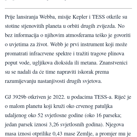
Prije lansiranja Webba, misije Kepler i TESS otkrile su
stotine stjenovitih planeta u orbiti drugih zvijezda. No
bez informacija o njihovim atmosferama teško je govoriti
o uvjetima za život. Webb je prvi instrument koji može
promatrati infracrvene spektre i tražiti tragove plinova
poput vode, ugljikova dioksida ili metana. Znanstvenici
su se nadali da će time napraviti iskorak prema
razumijevanju nastanjivosti drugih svjetova.
GJ 3929b otkriven je 2022. u podacima TESS-a. Riječ je
o malom planetu koji kruži oko crvenog patuljka
udaljenog oko 52 svjetlosne godine (oko 16 parseka;
jedan parsek iznosi 3,26 svjetlosnih godina). Njegova
masa iznosi otprilike 0,43 mase Zemlje, a promjer mu je