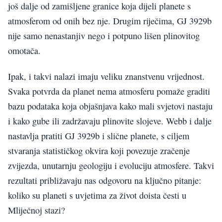
još dalje od zamišljene granice koja dijeli planete s
atmosferom od onih bez nje. Drugim riječima, GJ 3929b
nije samo nenastanjiv nego i potpuno lišen plinovitog
omotača.
Ipak, i takvi nalazi imaju veliku znanstvenu vrijednost.
Svaka potvrda da planet nema atmosferu pomaže graditi
bazu podataka koja objašnjava kako mali svjetovi nastaju
i kako gube ili zadržavaju plinovite slojeve. Webb i dalje
nastavlja pratiti GJ 3929b i slične planete, s ciljem
stvaranja statističkog okvira koji povezuje zračenje
zvijezda, unutarnju geologiju i evoluciju atmosfere. Takvi
rezultati približavaju nas odgovoru na ključno pitanje:
koliko su planeti s uvjetima za život doista česti u
Mliječnoj stazi?