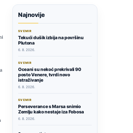
Najnovije
SVEMIR
ni
Tekući dušik izbija na površinu
Plutona
6. 8. 2026.
SVEMIR
ja
Oceani su nekoć prekrivali 90
posto Venere, tvrdi novo
istraživanje
6. 8. 2026.
SVEMIR
Perseverance s Marsa snimio
Zemlju kako nestaje iza Fobosa
a
6. 8. 2026.