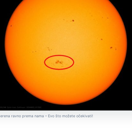
jerena ravno prema nama – Evo što možete očekivati!