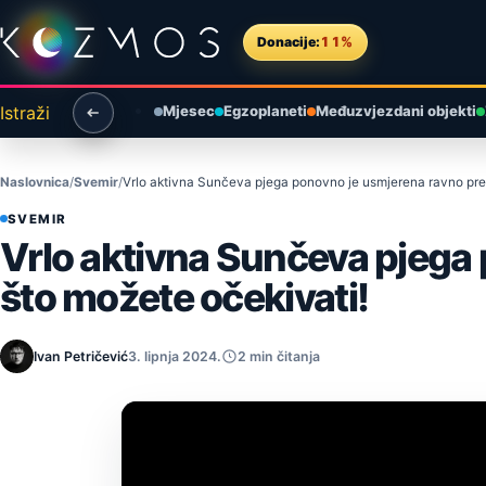
Preskoči na sadržaj
Donacije:
11%
Istraži
Mjesec
Egzoplaneti
Međuzvjezdani objekti
Naslovnica
Svemir
Vrlo aktivna Sunčeva pjega ponovno je usmjerena ravno pre
SVEMIR
Vrlo aktivna Sunčeva pjega
što možete očekivati!
Ivan Petričević
3. lipnja 2024.
2 min čitanja