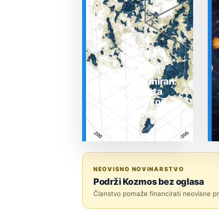
Prostor oko
Sunca nije miran:
nova 3D karta
otkrila plin koji
stalno mijenja
stanje
SVEMIR
NEOVISNO NOVINARSTVO
Podrži Kozmos bez oglasa
Članstvo pomaže financirati neovisne pri