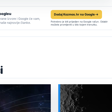
oogleu
Dodaj Kozmos.hr na Google
rane izvore i Google će vam,
Potrebno je biti prijavljen na Google račun. Odabir
 naše najnovije članke.
možete promijeniti u bilo kojem trenutku.
i