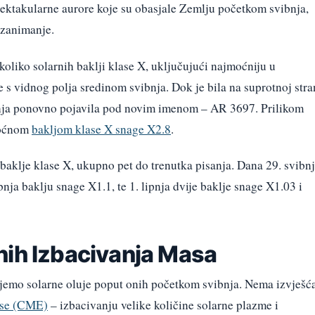
ektakularne aurore koje su obasjale Zemlju početkom svibnja,
 zanimanje.
liko solarnih baklji klase X, uključujući najmoćniju u
je s vidnog polja sredinom svibnja. Dok je bila na suprotnoj stra
svibnja ponovno pojavila pod novim imenom – AR 3697. Prilikom
moćnom
bakljom klase X snage X2.8
.
 baklje klase X, ukupno pet do trenutka pisanja. Dana 29. svibn
bnja baklju snage X1.1, te 1. lipnja dvije baklje snage X1.03 i
nih Izbacivanja Masa
ujemo solarne oluje poput onih početkom svibnja. Nema izvješć
ase (CME)
– izbacivanju velike količine solarne plazme i