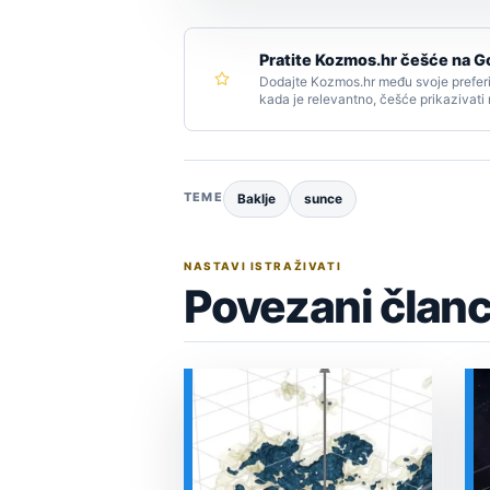
Pratite Kozmos.hr češće na G
Dodajte Kozmos.hr među svoje preferi
kada je relevantno, češće prikazivati
TEME
Baklje
sunce
NASTAVI ISTRAŽIVATI
Povezani članc