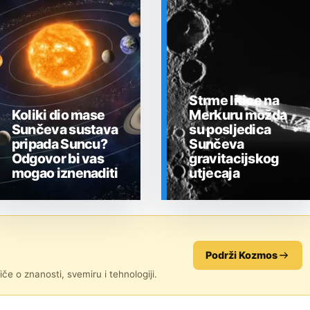
Strme litice na
Koliki dio mase
Merkuru možda
Sunčeva sustava
su posljedica
pripada Suncu?
Sunčeva
Odgovor bi vas
gravitacijskog
mogao iznenaditi
utjecaja
SVEMIR
SVEMIR
Podrži Kozmos
če o znanosti, svemiru i tehnologiji.