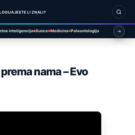
Otvori pr
LOGIJA
JESTE LI ZNALI?
tna inteligencija
Sunce
Medicina
Paleontologija
o prema nama – Evo