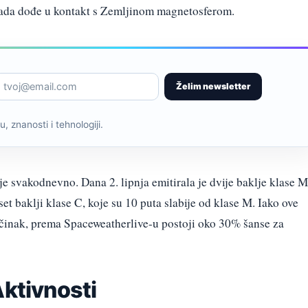
kada dođe u kontakt s Zemljinom magnetosferom.
Želim newsletter
, znanosti i tehnologiji.
je svakodnevno. Dana 2. lipnja emitirala je dvije baklje klase M
set baklji klase C, koje su 10 puta slabije od klase M. Iako ove
učinak, prema Spaceweatherlive-u postoji oko 30% šanse za
Aktivnosti