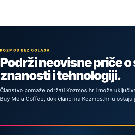
KOZMOS BEZ OGLASA
Podrži neovisne priče o
znanosti i tehnologiji.
Članstvo pomaže održati Kozmos.hr i može uključiva
Buy Me a Coffee, dok članci na Kozmos.hr-u ostaju 