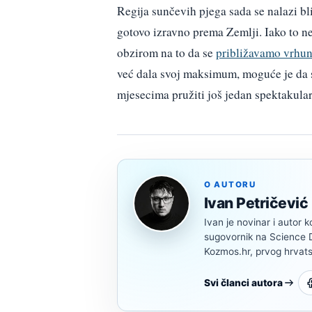
Regija sunčevih pjega sada se nalazi bl
gotovo izravno prema Zemlji. Iako to n
obzirom na to da se
približavamo vrhun
već dala svoj maksimum, moguće je da s
mjesecima pružiti još jedan spektakula
O AUTORU
Ivan Petričević
Ivan je novinar i autor k
sugovornik na Science Di
Kozmos.hr, prvog hrvats
Svi članci autora