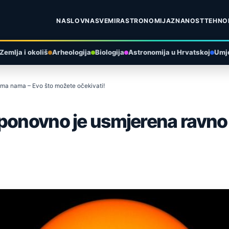
NASLOVNA
SVEMIR
ASTRONOMIJA
ZNANOST
TEHNO
Zemlja i okoliš
Arheologija
Biologija
Astronomija u Hrvatskoj
Umje
ma nama – Evo što možete očekivati!
 ponovno je usmjerena ravn