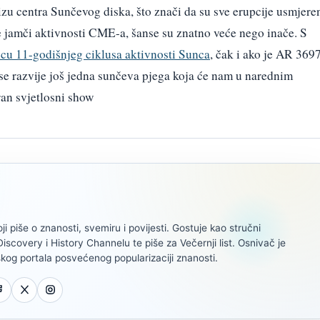
izu centra Sunčevog diska, što znači da su sve erupcije usmjere
e jamči aktivnosti CME-a, šanse su znatno veće nego inače. S
cu 11-godišnjeg ciklusa aktivnosti Sunca
, čak i ako je AR 369
e razvije još jedna sunčeva pjega koja će nam u narednim
ran svjetlosni show
oji piše o znanosti, svemiru i povijesti. Gostuje kao stručni
scovery i History Channelu te piše za Večernji list. Osnivač je
kog portala posvećenog popularizaciji znanosti.