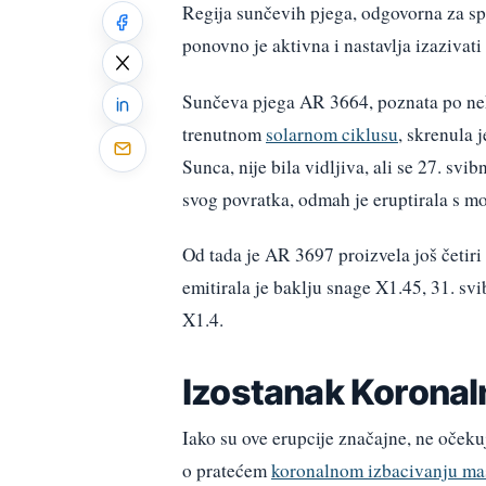
Regija sunčevih pjega, odgovorna za sp
ponovno je aktivna i nastavlja izazivati
Sunčeva pjega AR 3664, poznata po neko
trenutnom
solarnom ciklusu
, skrenula 
Sunca, nije bila vidljiva, ali se 27. 
svog povratka, odmah je eruptirala s 
Od tada je AR 3697 proizvela još četiri
emitirala je baklju snage X1.45, 31. svi
X1.4.
Izostanak Koronal
Iako su ove erupcije značajne, ne oček
o pratećem
koronalnom izbacivanju m