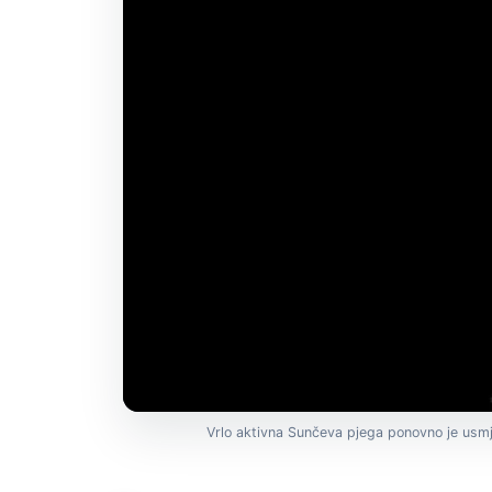
Vrlo aktivna Sunčeva pjega ponovno je usm