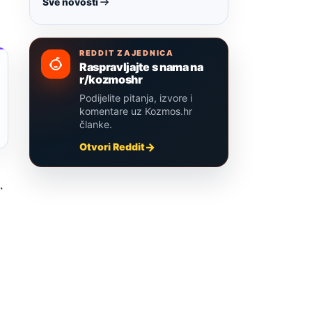
Sve novosti
REDDIT ZAJEDNICA
Raspravljajte s nama na
r/kozmoshr
Podijelite pitanja, izvore i
komentare uz Kozmos.hr
članke.
Otvori Reddit
,