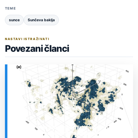
TEME
sunce
Sunčeva baklja
NASTAVI ISTRAŽIVATI
Povezani članci
Prostor oko Sunca nije miran: nova 3D karta
otkrila plin koji stalno mijenja stanje