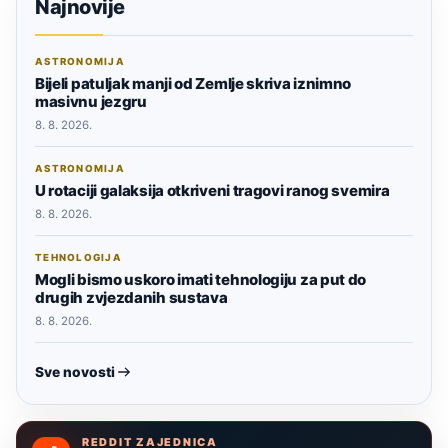
Najnovije
ASTRONOMIJA
Bijeli patuljak manji od Zemlje skriva iznimno
masivnu jezgru
8. 8. 2026.
ASTRONOMIJA
U rotaciji galaksija otkriveni tragovi ranog svemira
8. 8. 2026.
TEHNOLOGIJA
Mogli bismo uskoro imati tehnologiju za put do
drugih zvjezdanih sustava
8. 8. 2026.
Sve novosti
REDDIT ZAJEDNICA