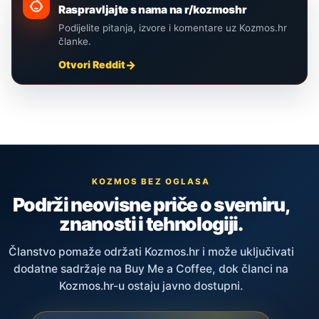
Raspravljajte s nama na r/kozmoshr
Podijelite pitanja, izvore i komentare uz Kozmos.hr
članke.
Otvori Reddit
KOZMOS BEZ OGLASA
Podrži neovisne priče o svemiru,
znanosti i tehnologiji.
Članstvo pomaže održati Kozmos.hr i može uključivati
dodatne sadržaje na Buy Me a Coffee, dok članci na
Kozmos.hr-u ostaju javno dostupni.