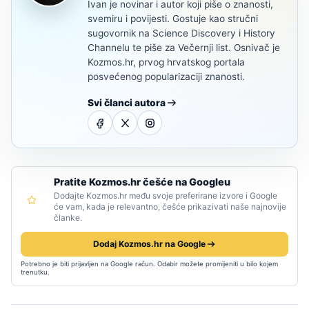
Ivan je novinar i autor koji piše o znanosti,
svemiru i povijesti. Gostuje kao stručni
sugovornik na Science Discovery i History
Channelu te piše za Večernji list. Osnivač je
Kozmos.hr, prvog hrvatskog portala
posvećenog popularizaciji znanosti.
Svi članci autora
Pratite Kozmos.hr češće na Googleu
Dodajte Kozmos.hr među svoje preferirane izvore i Google
će vam, kada je relevantno, češće prikazivati naše najnovije
članke.
Dodaj Kozmos.hr na Google
Potrebno je biti prijavljen na Google račun. Odabir možete promijeniti u bilo kojem
trenutku.