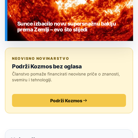
Sunce izbacilo novu supersnažnu baklju
prema Zemlji – evo što slijedi
SVEMIR
NEOVISNO NOVINARSTVO
Podrži Kozmos bez oglasa
Članstvo pomaže financirati neovisne priče o znanosti,
svemiru i tehnologiji.
Podrži Kozmos