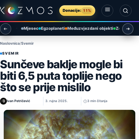
Preskoči na sadržaj
Donacije:
11%
Otvori izbornik
Otvori pretragu
Mjesec
Egzoplaneti
Međuzvjezdani objekti
Zemlja i ok
Naslovnica
Svemir
SVEMIR
Sunčeve baklje mogle bi
biti 6,5 puta toplije nego
što se prije mislilo
Ivan Petričević
3. rujna 2025.
3 min čitanja