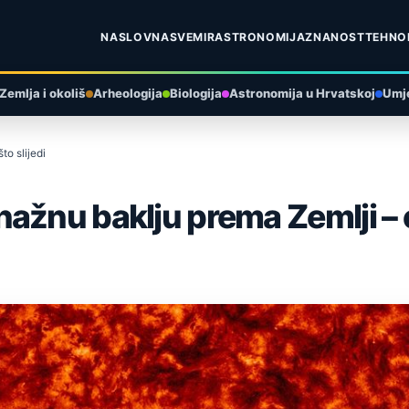
NASLOVNA
SVEMIR
ASTRONOMIJA
ZNANOST
TEHNO
Zemlja i okoliš
Arheologija
Biologija
Astronomija u Hrvatskoj
Umje
o slijedi
žnu baklju prema Zemlji – ev