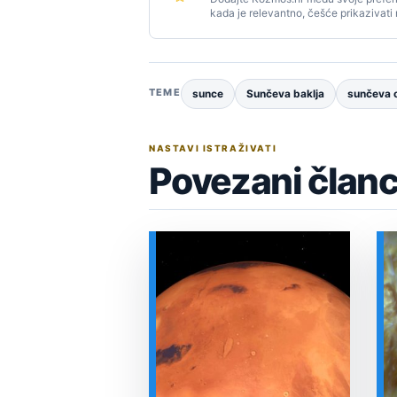
kada je relevantno, češće prikazivati
TEME
sunce
Sunčeva baklja
sunčeva o
NASTAVI ISTRAŽIVATI
Povezani članc