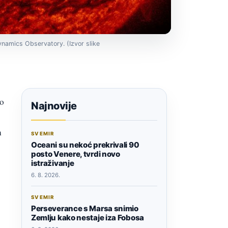
Dynamics Observatory. (Izvor slike
ao
Najnovije
h
SVEMIR
Oceani su nekoć prekrivali 90
posto Venere, tvrdi novo
istraživanje
6. 8. 2026.
SVEMIR
Perseverance s Marsa snimio
Zemlju kako nestaje iza Fobosa