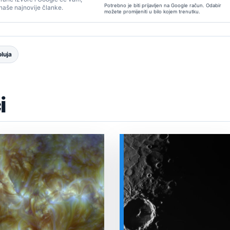
Potrebno je biti prijavljen na Google račun. Odabir
 naše najnovije članke.
možete promijeniti u bilo kojem trenutku.
luja
i