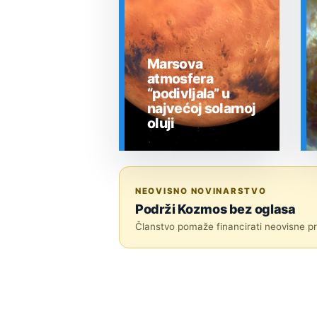
Marsova
atmosfera
“podivljala” u
najvećoj solarnoj
oluji
SVEMIR
NEOVISNO NOVINARSTVO
Podrži Kozmos bez oglasa
Članstvo pomaže financirati neovisne pri