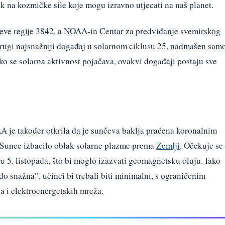
ik na kozmičke sile koje mogu izravno utjecati na naš planet.
nčeve regije 3842, a NOAA-in Centar za predviđanje svemirskog
drugi najsnažniji događaj u solarnom ciklusu 25, nadmašen sam
ko se solarna aktivnost pojačava, ovakvi događaji postaju sve
A je također otkrila da je sunčeva baklja praćena koronalnim
 Sunce izbacilo oblak solarne plazme prema
Zemlji
. Očekuje se
u 5. listopada, što bi moglo izazvati geomagnetsku oluju. Iako
o snažna”, učinci bi trebali biti minimalni, s ograničenim
 i elektroenergetskih mreža.