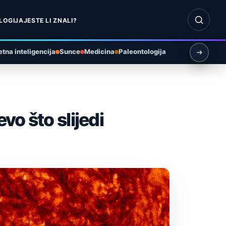
Otvori pr
LOGIJA
JESTE LI ZNALI?
tna inteligencija
Sunce
Medicina
Paleontologija
o što slijedi