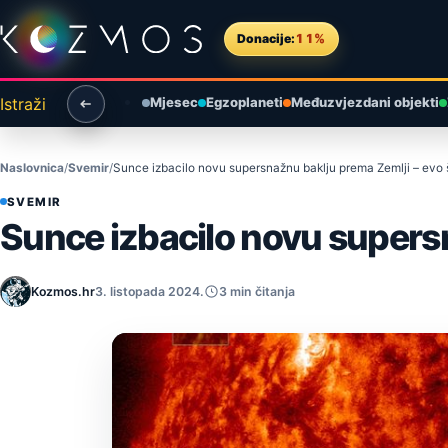
Preskoči na sadržaj
Donacije:
11%
Istraži
Mjesec
Egzoplaneti
Međuzvjezdani objekti
Naslovnica
Svemir
Sunce izbacilo novu supersnažnu baklju prema Zemlji – evo št
SVEMIR
Sunce izbacilo novu supersna
Kozmos.hr
3. listopada 2024.
3 min čitanja