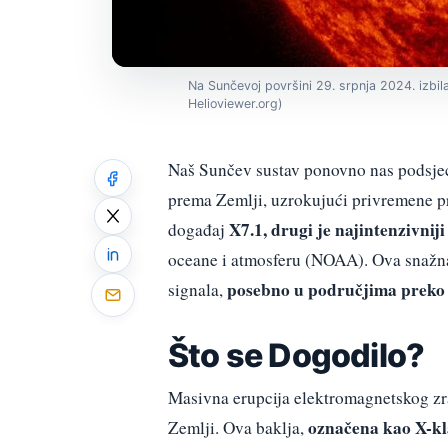
Na Sunčevoj površini 29. srpnja 2024. izbila
Helioviewer.org)
Naš Sunčev sustav ponovno nas podsjeć
prema Zemlji, uzrokujući privremene pr
X7.1, drugi je najintenzivnij
događaj
oceane i atmosferu (NOAA). Ova snažna 
posebno u područjima preko 
signala,
Što se Dogodilo?
Masivna erupcija elektromagnetskog zra
označena kao X-kla
Zemlji. Ova baklja,