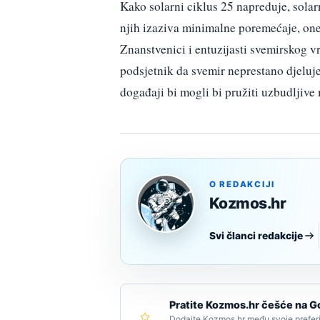
Kako solarni ciklus 25 napreduje, solar
njih izaziva minimalne poremećaje, one
Znanstvenici i entuzijasti svemirskog v
podsjetnik da svemir neprestano djeluje
događaji bi mogli bi pružiti uzbudljiv
O REDAKCIJI
Kozmos.hr
Svi članci redakcije
Pratite Kozmos.hr češće na G
Dodajte Kozmos.hr među svoje preferi