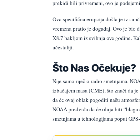
prekidi bili privremeni, ovo je podsjetn
Ova specifična erupcija došla je iz su
vremena pratio je događaj. Ovo je bio 
X8.7 bakljom iz svibnja ove godine. Ka
učestaliji.
Što Nas Očekuje?
Nije samo riječ o radio smetnjama. NOA
izbačajem masa (CME), što znači da je
da će ovaj oblak pogoditi našu atmosfer
NOAA predviđa da će oluja biti “blaga d
smetnjama u tehnologijama poput GPS-a