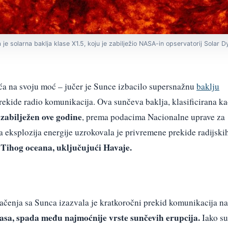
 je solarna baklja klase X1.5, koju je zabilježio NASA-in opservatorij Solar 
a na svoju moć – jučer je Sunce izbacilo supersnažnu
baklju
ekide radio komunikacija. Ova sunčeva baklja, klasificirana k
i zabilježen ove godine
, prema podacima Nacionalne uprave za
eksplozija energije uzrokovala je privremene prekide radijski
Tihog oceana, uključujući Havaje.
čenja sa Sunca izazvala je kratkoročni prekid komunikacija na
sa, spada među najmoćnije vrste sunčevih erupcija.
Iako su