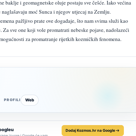
ne baklje i geomagnetske oluje postaju sve češće. Iako većina
 naglašavaju moć Sunca i njegov utjecaj na Zemlju.
remena pažljivo prate ove događaje, što nam svima služi kao
. Za sve one koji vole promatrati nebeske pojave, nadolazeći
e mogućnosti za promatranje rijetkih kozmičkih fenomena.
Web
PROFILI
oogleu
Dodaj Kozmos.hr na Google
rane izvore i Google će vam,