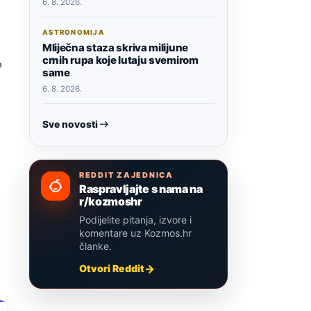
6. 8. 2026.
ASTRONOMIJA
Mliječna staza skriva milijune
crnih rupa koje lutaju svemirom
o
same
6. 8. 2026.
Sve novosti
REDDIT ZAJEDNICA
Raspravljajte s nama na
r/kozmoshr
Podijelite pitanja, izvore i
komentare uz Kozmos.hr
članke.
Otvori Reddit