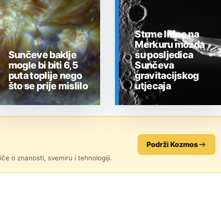
Strme litice na
Merkuru možda
Sunčeve baklje
su posljedica
mogle bi biti 6,5
Sunčeva
puta toplije nego
gravitacijskog
što se prije mislilo
utjecaja
SVEMIR
SVEMIR
Podrži Kozmos
če o znanosti, svemiru i tehnologiji.