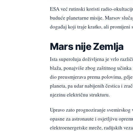
ESA već rutinski koristi radio-okultaciju
buduće planetarne misije. Marsov slučaj
događaj koji traje kratko, ali promijeni 
Mars nije Zemlja
Ista superoluja doživljena je vrlo razli
blaža, ponajviše zbog zaštitnog učinka
dio preusmjerava prema polovima, gdje n
planeta, pa udar nabijenih čestica i zra
njezinu električnu strukturu.
Upravo zato prognoziranje svemirskog v
opasne za astronaute i osjetljivu opremu
elektroenergetske mreže, radijskih veza 