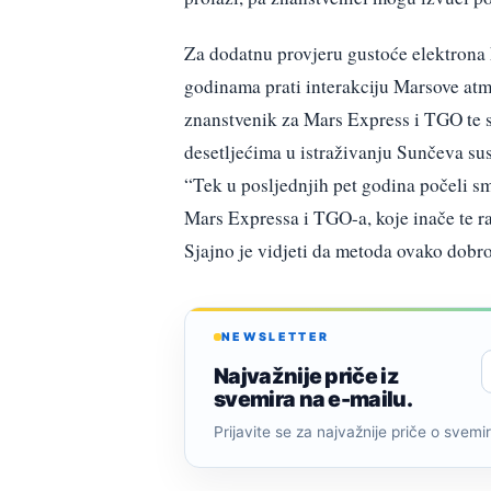
Za dodatnu provjeru gustoće elektrona
godinama prati interakciju Marsove at
znanstvenik za Mars Express i TGO te su
desetljećima u istraživanju Sunčeva sust
“Tek u posljednjih pet godina počeli sm
Mars Expressa i TGO-a, koje inače te ra
Sjajno je vidjeti da metoda ovako dobro
NEWSLETTER
Najvažnije priče iz
svemira na e-mailu.
Prijavite se za najvažnije priče o svemiru