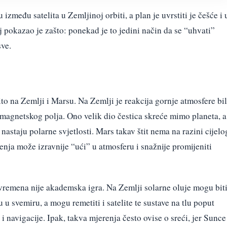
 između satelita u Zemljinoj orbiti, a plan je uvrstiti je češće i 
 pokazao je zašto: ponekad je to jedini način da se “uhvati”
sve.
čito na Zemlji i Marsu. Na Zemlji je reakcija gornje atmosfere bi
 magnetskog polja. Ono velik dio čestica skreće mimo planeta, a
astaju polarne svjetlosti. Mars takav štit nema na razini cijelo
čenja može izravnije “ući” u atmosferu i snažnije promijeniti
remena nije akademska igra. Na Zemlji solarne oluje mogu bit
 u svemiru, a mogu remetiti i satelite te sustave na tlu poput
i navigacije. Ipak, takva mjerenja često ovise o sreći, jer Sunce