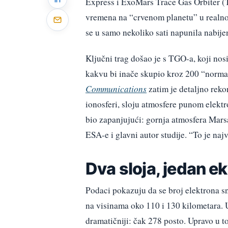
Express i ExoMars Trace Gas Orbiter (T
vremena na “crvenom planetu” u realno
se u samo nekoliko sati napunila nabij
Ključni trag došao je s TGO-a, koji nos
kakvu bi inače skupio kroz 200 “norma
Communications
zatim je detaljno reko
ionosferi, sloju atmosfere punom elektro
bio zapanjujući: gornja atmosfera Marsa
ESA-e i glavni autor studije. “To je naj
Dva sloja, jedan 
Podaci pokazuju da se broj elektrona s
na visinama oko 110 i 130 kilometara. 
dramatičniji: čak 278 posto. Upravo u t