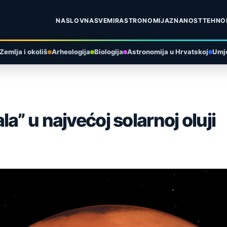
NASLOVNA
SVEMIR
ASTRONOMIJA
ZNANOST
TEHNO
Zemlja i okoliš
Arheologija
Biologija
Astronomija u Hrvatskoj
Umje
a” u najvećoj solarnoj oluji