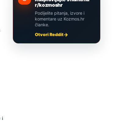
r/kozmoshr
Podijelite pitanja, izvore i
komentare uz Kozmos.hr
članke.
u
Otvori Reddit
 i