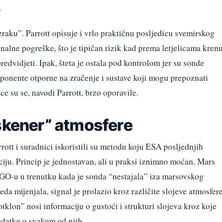
.
zraku”. Parrott opisuje i vrlo praktičnu posljedicu svemirskog
nalne pogreške, što je tipičan rizik kad prema letjelicama kren
redvidjeti. Ipak, šteta je ostala pod kontrolom jer su sonde
mponente otporne na zračenje i sustave koji mogu prepoznati
ice su se, navodi Parrott, brzo oporavile.
“skener” atmosfere
rrott i suradnici iskoristili su metodu koju ESA posljednjih
ciju. Princip je jednostavan, ali u praksi iznimno moćan. Mars
GO-u u trenutku kada je sonda “nestajala” iza marsovskog
eda mijenjala, signal je prolazio kroz različite slojeve atmosfere
tklon” nosi informaciju o gustoći i strukturi slojeva kroz koje
odatke o svakom od njih.