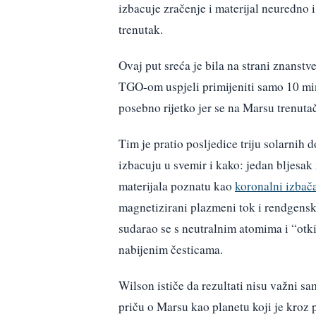
izbacuje zračenje i materijal neuredno 
trenutak.
Ovaj put sreća je bila na strani znanst
TGO-om uspjeli primijeniti samo 10 minu
posebno rijetko jer se na Marsu trenutač
Tim je pratio posljedice triju solarnih do
izbacuju u svemir i kako: jedan bljesak 
materijala poznatu kao
koronalni izbač
magnetizirani plazmeni tok i rendgensko
sudarao se s neutralnim atomima i “otki
nabijenim česticama.
Wilson ističe da rezultati nisu važni s
priču o Marsu kao planetu koji je kroz 