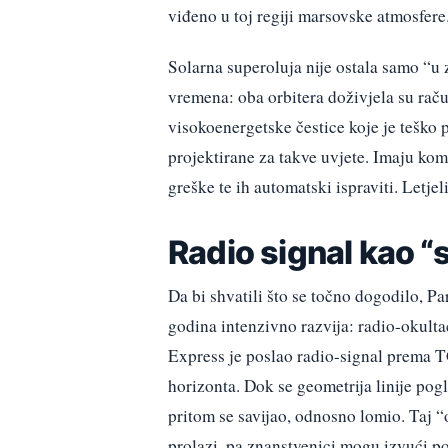
viđeno u toj regiji marsovske atmosfere
Solarna superoluja nije ostala samo “u 
vremena: oba orbitera doživjela su raču
visokoenergetske čestice koje je teško p
projektirane za takve uvjete. Imaju ko
greške te ih automatski ispraviti. Letjel
Radio signal kao 
Da bi shvatili što se točno dogodilo, Pa
godina intenzivno razvija: radio-okulta
Express je poslao radio-signal prema T
horizonta. Dok se geometrija linije pogl
pritom se savijao, odnosno lomio. Taj “o
prolazi, pa znanstvenici mogu izvući p