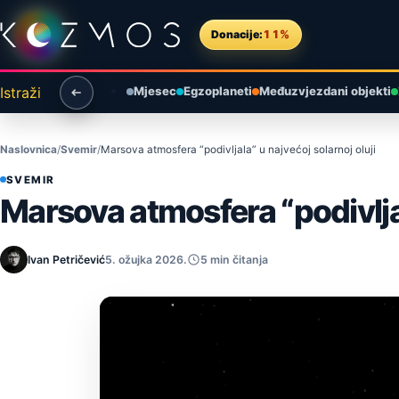
Preskoči na sadržaj
Donacije:
11%
Istraži
Mjesec
Egzoplaneti
Međuzvjezdani objekti
Naslovnica
Svemir
Marsova atmosfera “podivljala” u najvećoj solarnoj oluji
SVEMIR
Marsova atmosfera “podivljal
Ivan Petričević
5. ožujka 2026.
5 min čitanja