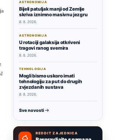
ASTRONOMIJA
Bijeli patuljak manji od Zemlje
ja
skriva iznimno masivnu jezgru
8. 8. 2026.
ASTRONOMIJA
U rotaciji galaksija otkriveni
tragovi ranog svemira
8. 8. 2026.
e
TEHNOLOGIJA
ač
Mogli bismo uskoro imati
tehnologiju za put do drugih
zvjezdanih sustava
8. 8. 2026.
Sve novosti
REDDIT ZAJEDNICA
d
Raspravljajte s nama na