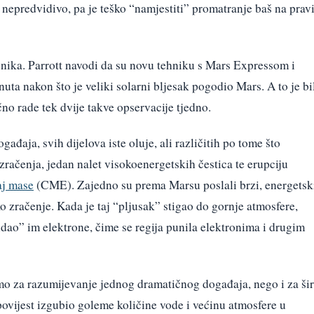
i nepredvidivo, pa je teško “namjestiti” promatranje baš na prav
venika. Parrott navodi da su novu tehniku s Mars Expressom i
ta nakon što je veliki solarni bljesak pogodio Mars. A to je bi
no rade tek dvije takve opservacije tjedno.
gađaja, svih dijelova iste oluje, ali različitih po tome što
zračenja, jedan nalet visokoenergetskih čestica te erupciju
aj mase
(CME). Zajedno su prema Marsu poslali brzi, energetsk
 zračenje. Kada je taj “pljusak” stigao do gornje atmosfere,
dao” im elektrone, čime se regija punila elektronima i drugim
amo za razumijevanje jednog dramatičnog događaja, nego i za ši
povijest izgubio goleme količine vode i većinu atmosfere u