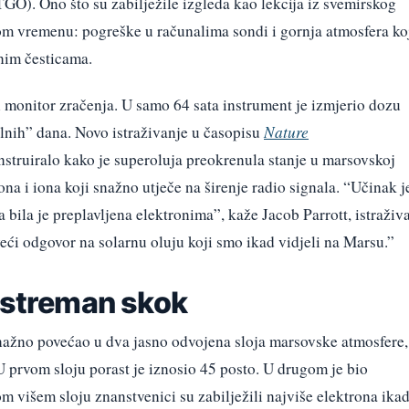
GO). Ono što su zabilježile izgleda kao lekcija iz svemirskog
m vremenu: pogreške u računalima sondi i gornja atmosfera ko
enim česticama.
i monitor zračenja. U samo 64 sata instrument je izmjerio dozu
lnih” dana. Novo istraživanje u časopisu
Nature
nstruiralo kako je superoluja preokrenula stanje u marsovskoj
na i iona koji snažno utječe na širenje radio signala. “Učinak j
 bila je preplavljena elektronima”, kaže Jacob Parrott, istraživ
veći odgovor na solarnu oluju koji smo ikad vidjeli na Marsu.”
ekstreman skok
nažno povećao u dva jasno odvojena sloja marsovske atmosfere,
U prvom sloju porast je iznosio 45 posto. U drugom je bio
om višem sloju znanstvenici su zabilježili najviše elektrona ika