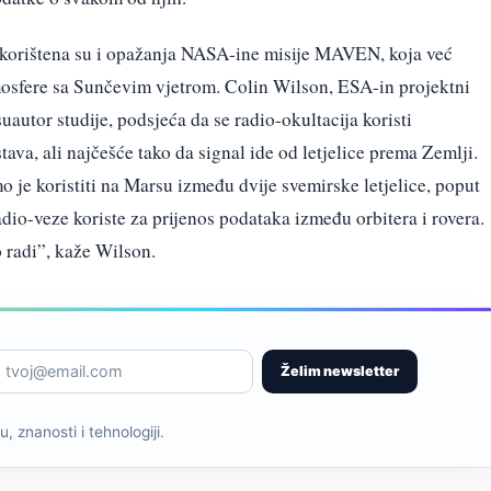
 korištena su i opažanja NASA-ine misije MAVEN, koja već
mosfere sa Sunčevim vjetrom. Colin Wilson, ESA-in projektni
autor studije, podsjeća da se radio-okultacija koristi
ava, ali najčešće tako da signal ide od letjelice prema Zemlji.
o je koristiti na Marsu između dvije svemirske letjelice, poput
dio-veze koriste za prijenos podataka između orbitera i rovera.
 radi”, kaže Wilson.
Želim newsletter
, znanosti i tehnologiji.