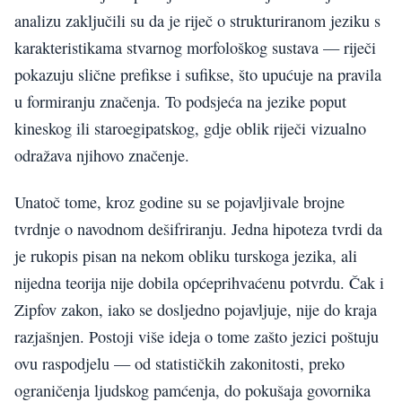
analizu zaključili su da je riječ o strukturiranom jeziku s
karakteristikama stvarnog morfološkog sustava — riječi
pokazuju slične prefikse i sufikse, što upućuje na pravila
u formiranju značenja. To podsjeća na jezike poput
kineskog ili staroegipatskog, gdje oblik riječi vizualno
odražava njihovo značenje.
Unatoč tome, kroz godine su se pojavljivale brojne
tvrdnje o navodnom dešifriranju. Jedna hipoteza tvrdi da
je rukopis pisan na nekom obliku turskoga jezika, ali
nijedna teorija nije dobila općeprihvaćenu potvrdu. Čak i
Zipfov zakon, iako se dosljedno pojavljuje, nije do kraja
razjašnjen. Postoji više ideja o tome zašto jezici poštuju
ovu raspodjelu — od statističkih zakonitosti, preko
ograničenja ljudskog pamćenja, do pokušaja govornika