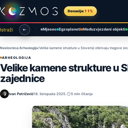
Preskoči na sadržaj
Donacije:
11%
Istraži
Mjesec
Egzoplaneti
Međuzvjezdani objekti
Naslovnica
Arheologija
Velike kamene strukture u Sloveniji otkrivaju tragove s
ARHEOLOGIJA
Velike kamene strukture u Sl
zajednice
Ivan Petričević
18. listopada 2025.
5 min čitanja