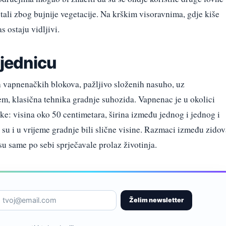
stali zbog bujnije vegetacije. Na krškim visoravnima, gdje kiše
s ostaju vidljivi.
ajednicu
h vapnenačkih blokova, pažljivo složenih nasuho, uz
, klasična tehnika gradnje suhozida. Vapnenac je u okolici
ike: visina oko 50 centimetara, širina između jednog i jednog i
a su i u vrijeme gradnje bili slične visine. Razmaci između zido
su same po sebi sprječavale prolaz životinja.
Želim newsletter