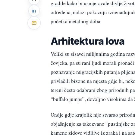
gradile kako bi usmjeravale divlje životi
određena, nalazi pokazuju iznenađujuće
početka metalnog doba.
Arhitektura lova
Veliki su sisavci milijunima godina razvi
čovjeka, pa su rani ljudi morali pronaći
poznavanje migracijskih putanja plijen
privlačili bizone na mjesta gdje bi, neko
tereni često odabrani zbog prirodnih p
“buffalo jumps”, dovoljno visokima da ž
Ondje gdje krajolik nije stvarao prirodn
objašnjenje za takozvane “pustinjske zm
kamene zidove vidljive iz zraka i na sa