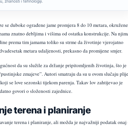
, znanosti i tehnologiji.
aze se duboke ograđene jame promjera 8 do 10 metara, okružene
nama znatno debljima i višima od ostatka konstrukcije. Na njim
adine prema tim jamama toliko su strme da životinje vjerojatno
dvadesetak metara udaljenosti, prekasno da promijene smjer.
ućnost da su služile za držanje pripitomljenih životinja, što je
ustinjske zmajeve”. Autori smatraju da su u ovom slučaju plij
, koji se love sezonski tijekom parenja. Takav lov zahtijevao je
datno govori o složenosti zajednice.
je terena i planiranje
vanje terena i planiranje, ali možda je najvažniji podatak onaj