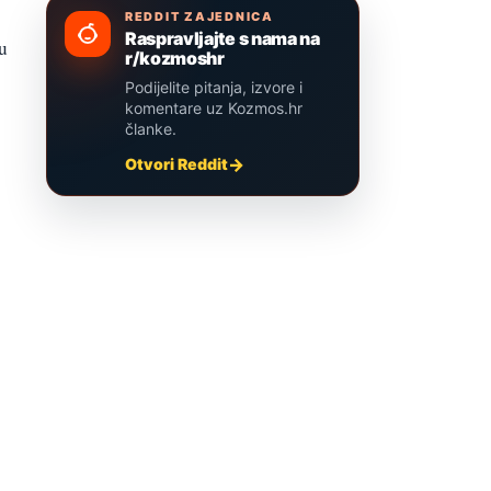
REDDIT ZAJEDNICA
Raspravljajte s nama na
u
r/kozmoshr
Podijelite pitanja, izvore i
komentare uz Kozmos.hr
članke.
Otvori Reddit