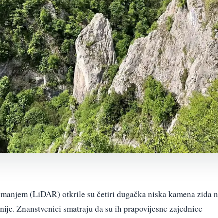
manjem (LiDAR) otkrile su četiri dugačka niska kamena zida 
enije. Znanstvenici smatraju da su ih prapovijesne zajednice