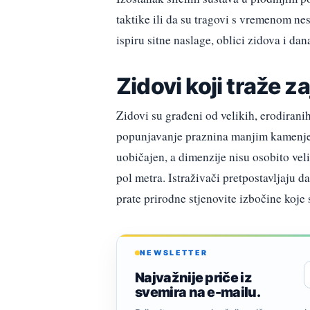
taktike ili da su tragovi s vremenom ne
ispiru sitne naslage, oblici zidova i dana
Zidovi koji traže z
Zidovi su građeni od velikih, erodirani
popunjavanje praznina manjim kamenjem
uobičajen, a dimenzije nisu osobito vel
pol metra. Istraživači pretpostavljaju d
prate prirodne stjenovite izbočine koje 
NEWSLETTER
Najvažnije priče iz
svemira na e-mailu.