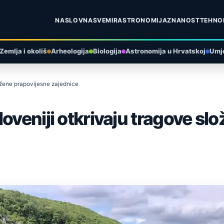
NASLOVNA
SVEMIR
ASTRONOMIJA
ZNANOST
TEHNO
Zemlja i okoliš
Arheologija
Biologija
Astronomija u Hrvatskoj
Umje
ložene prapovijesne zajednice
oveniji otkrivaju tragove sl