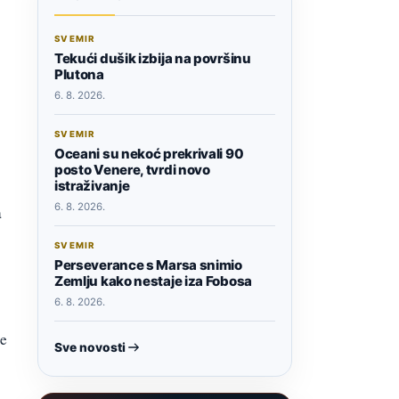
SVEMIR
Tekući dušik izbija na površinu
Plutona
6. 8. 2026.
SVEMIR
Oceani su nekoć prekrivali 90
posto Venere, tvrdi novo
istraživanje
6. 8. 2026.
a
SVEMIR
Perseverance s Marsa snimio
Zemlju kako nestaje iza Fobosa
6. 8. 2026.
je
Sve novosti