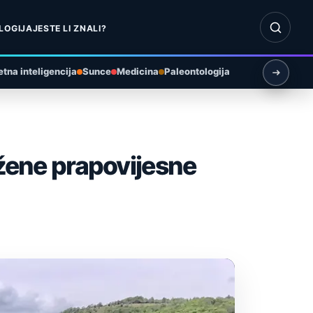
Otvori pr
LOGIJA
JESTE LI ZNALI?
tna inteligencija
Sunce
Medicina
Paleontologija
ožene prapovijesne