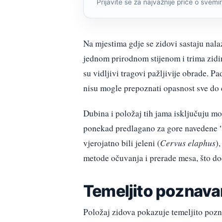
Prijavite se za najvažnije priče o svemiru
Na mjestima gdje se zidovi sastaju nal
jednom prirodnom stijenom i trima zidi
su vidljivi tragovi pažljivije obrade. P
nisu mogle prepoznati opasnost sve do 
Dubina i položaj tih jama isključuju mog
ponekad predlagano za gore navedene “p
vjerojatno bili jeleni (
Cervus elaphus
)
metode očuvanja i prerade mesa, što do
Temeljito poznavan
Položaj zidova pokazuje temeljito pozna