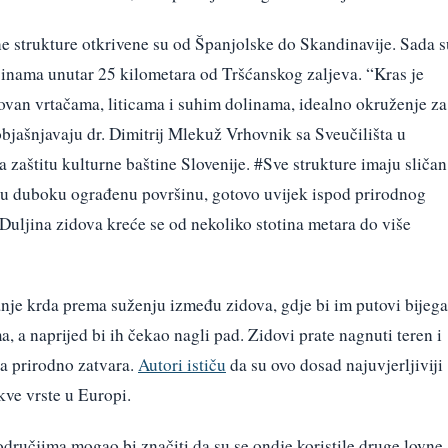
čne strukture otkrivene su od Španjolske do Skandinavije. Sada s
sinama unutar 25 kilometara od Tršćanskog zaljeva. “Kras je
ovan vrtačama, liticama i suhim dolinama, idealno okruženje za
objašnjavaju dr. Dimitrij Mlekuž Vrhovnik sa Sveučilišta u
 zaštitu kulturne baštine Slovenije. #Sve strukture imaju sličan
ju u duboku ograđenu površinu, gotovo uvijek ispod prirodnog
 Duljina zidova kreće se od nekoliko stotina metara do više
anje krda prema suženju između zidova, gdje bi im putovi bijega
ma, a naprijed bi ih čekao nagli pad. Zidovi prate nagnuti teren i
za prirodno zatvara.
Autori ističu
da su ovo dosad najuvjerljiviji
kve vrste u Europi.
odručjima mogao bi značiti da su se ondje koristile druge lovne