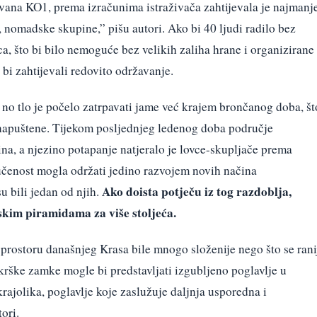
vana KO1, prema izračunima istraživača zahtijevala je najmanj
, nomadske skupine,” pišu autori. Ako bi 40 ljudi radilo bez
ca, što bi bilo nemoguće bez velikih zaliha hrane i organizirane
 bi zahtijevali redovito održavanje.
 no tlo je počelo zatrpavati jame već krajem brončanog doba, št
e napuštene. Tijekom posljednjeg ledenog doba područje
ina, a njezino potapanje natjeralo je lovce-skupljače prema
čenost mogla održati jedino razvojem novih načina
Ako doista potječu iz tog razdoblja,
u bili jedan od njih.
skim piramidama za više stoljeća.
 prostoru današnjeg Krasa bile mnogo složenije nego što se rani
 krške zamke mogle bi predstavljati izgubljeno poglavlje u
rajolika, poglavlje koje zaslužuje daljnja usporedna i
ori.