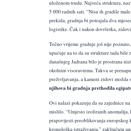
uloženom trudu. Najveća struktura, naz
5 000 radnih sati. “Nisu ih gradile male
prekida, gradnja bi potrajala dva mjese
logistike. Čak i nakon dovršetka, zidovi
Točno vrijeme gradnje još nije poznato,
upućuje na to da su strukture tada bil
današnjeg Jadrana bilo je prostrana niz
okolnim visoravnima. Takva se prenapu
preživljavanja, a kameni zidovi možda s
njihova bi gradnja prethodila egipat
Ovi nalazi pokazuju da su zajednice na
mislilo. “Umjesto izoliranih anomalija,
prapovijesti preoblikovanja europskog k
kronološka istraživanja,” zaključuju aut