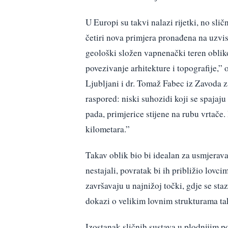
U Europi su takvi nalazi rijetki, no sli
četiri nova primjera pronađena na uzvi
geološki složen vapnenački teren oblik
povezivanje arhitekture i topografije,” 
Ljubljani i dr. Tomaž Fabec iz Zavoda za
raspored: niski suhozidi koji se spaja
pada, primjerice stijene na rubu vrtače.
kilometara.”
Takav oblik bio bi idealan za usmjerav
nestajali, povratak bi ih približio lovci
završavaju u najnižoj točki, gdje se sta
dokazi o velikim lovnim strukturama ta
Izostanak sličnih sustava u plodnijim p