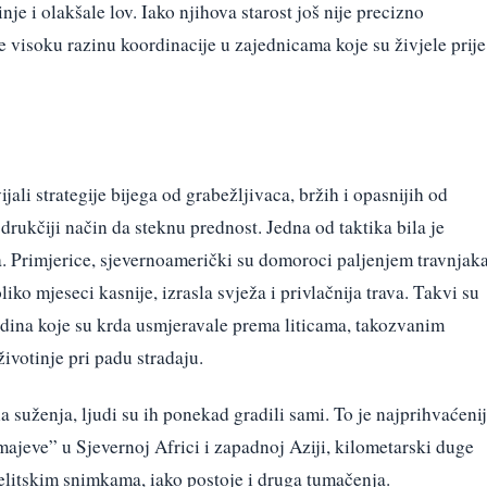
nje i olakšale lov. Iako njihova starost još nije precizno
 visoku razinu koordinacije u zajednicama koje su živjele prije
jali strategije bijega od grabežljivaca, bržih i opasnijih od
 drukčiji način da steknu prednost. Jedna od taktika bila je
a. Primjerice, sjevernoamerički su domoroci paljenjem travnjak
liko mjeseci kasnije, izrasla svježa i privlačnija trava. Takvi su
adina koje su krda usmjeravale prema liticama, takozvanim
ivotinje pri padu stradaju.
a suženja, ljudi su ih ponekad gradili sami. To je najprihvaćeni
ajeve” u Sjevernoj Africi i zapadnoj Aziji, kilometarski duge
telitskim snimkama, iako postoje i druga tumačenja.