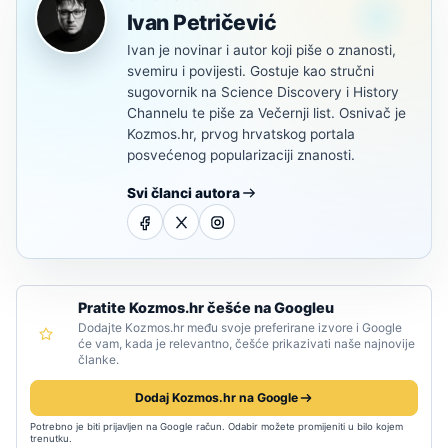
Ivan Petričević
Ivan je novinar i autor koji piše o znanosti,
svemiru i povijesti. Gostuje kao stručni
sugovornik na Science Discovery i History
Channelu te piše za Večernji list. Osnivač je
Kozmos.hr, prvog hrvatskog portala
posvećenog popularizaciji znanosti.
Svi članci autora
Pratite Kozmos.hr češće na Googleu
Dodajte Kozmos.hr među svoje preferirane izvore i Google
će vam, kada je relevantno, češće prikazivati naše najnovije
članke.
Dodaj Kozmos.hr na Google
Potrebno je biti prijavljen na Google račun. Odabir možete promijeniti u bilo kojem
trenutku.