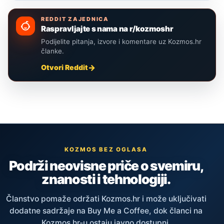
REDDIT ZAJEDNICA
Raspravljajte s nama na r/kozmoshr
Podijelite pitanja, izvore i komentare uz Kozmos.hr
članke.
Otvori Reddit
KOZMOS BEZ OGLASA
Podrži neovisne priče o svemiru,
znanosti i tehnologiji.
Članstvo pomaže održati Kozmos.hr i može uključivati
dodatne sadržaje na Buy Me a Coffee, dok članci na
Kozmos.hr-u ostaju javno dostupni.