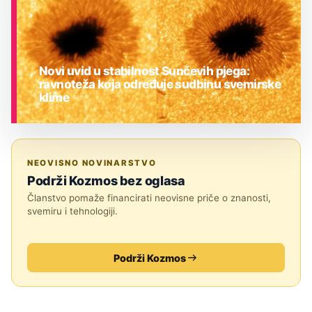
Novi uvid u stabilnost Sunčevih pjega:
ravnoteža koja određuje sudbinu svemirske
klime
ASTRONOMIJA
NEOVISNO NOVINARSTVO
Podrži Kozmos bez oglasa
Članstvo pomaže financirati neovisne priče o znanosti,
svemiru i tehnologiji.
Podrži Kozmos