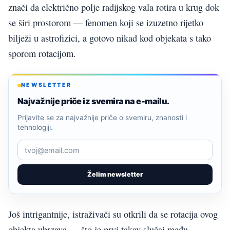
znači da električno polje radijskog vala rotira u krug dok
se širi prostorom — fenomen koji se izuzetno rijetko
bilježi u astrofizici, a gotovo nikad kod objekata s tako
sporom rotacijom.
NEWSLETTER
Najvažnije priče iz svemira na e-mailu.
Prijavite se za najvažnije priče o svemiru, znanosti i
tehnologiji.
Želim newsletter
Još intrigantnije, istraživači su otkrili da se rotacija ovog
objekta ubrzava — što je prvi takav slučaj među