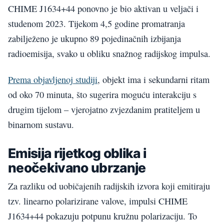
CHIME J1634+44 ponovno je bio aktivan u veljači i
studenom 2023. Tijekom 4,5 godine promatranja
zabilježeno je ukupno 89 pojedinačnih izbijanja
radioemisija, svako u obliku snažnog radijskog impulsa.
Prema objavljenoj studiji
, objekt ima i sekundarni ritam
od oko 70 minuta, što sugerira moguću interakciju s
drugim tijelom – vjerojatno zvjezdanim pratiteljem u
binarnom sustavu.
Emisija rijetkog oblika i
neočekivano ubrzanje
Za razliku od uobičajenih radijskih izvora koji emitiraju
tzv. linearno polarizirane valove, impulsi CHIME
J1634+44 pokazuju potpunu kružnu polarizaciju. To