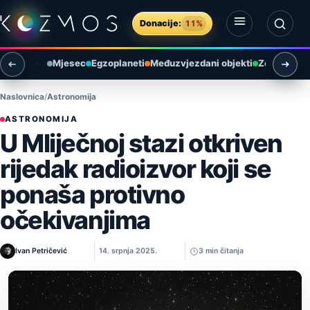
Preskoči na sadržaj
Donacije:
11%
Otvori izbornik
Otvori pretragu
Mjesec
Egzoplaneti
Međuzvjezdani objekti
Zemlja i ok
Naslovnica
Astronomija
ASTRONOMIJA
U Mliječnoj stazi otkriven
rijedak radioizvor koji se
ponaša protivno
očekivanjima
Ivan Petričević
14. srpnja 2025.
3 min čitanja