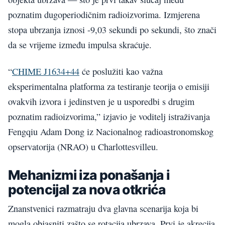
poznatim dugoperiodičnim radioizvorima. Izmjerena
stopa ubrzanja iznosi -9,03 sekundi po sekundi, što znači
da se vrijeme između impulsa skraćuje.
“
CHIME J1634+44
će poslužiti kao važna
eksperimentalna platforma za testiranje teorija o emisiji
ovakvih izvora i jedinstven je u usporedbi s drugim
poznatim radioizvorima,” izjavio je voditelj istraživanja
Fengqiu Adam Dong iz Nacionalnog radioastronomskog
opservatorija (NRAO) u Charlottesvilleu.
Mehanizmi iza ponašanja i
potencijal za nova otkrića
Znanstvenici razmatraju dva glavna scenarija koja bi
mogla objasniti zašto se rotacija ubrzava. Prvi je akrecija