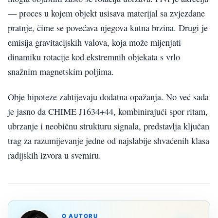
— proces u kojem objekt usisava materijal sa zvjezdane
pratnje, čime se povećava njegova kutna brzina. Drugi je
emisija gravitacijskih valova, koja može mijenjati
dinamiku rotacije kod ekstremnih objekata s vrlo
snažnim magnetskim poljima.
Obje hipoteze zahtijevaju dodatna opažanja. No već sada
je jasno da CHIME J1634+44, kombinirajući spor ritam,
ubrzanje i neobičnu strukturu signala, predstavlja ključan
trag za razumijevanje jedne od najslabije shvaćenih klasa
radijskih izvora u svemiru.
O AUTORU