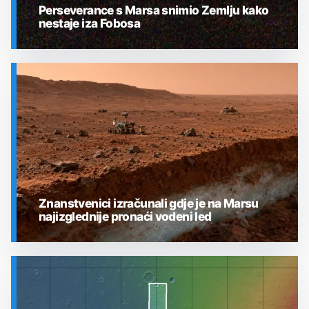
Perseverance s Marsa snimio Zemlju kako
nestaje iza Fobosa
SVEMIR
Znanstvenici izračunali gdje je na Marsu
najizglednije pronaći vodeni led
SVEMIR