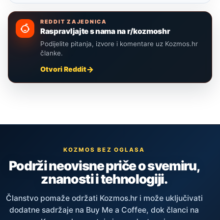
REDDIT ZAJEDNICA
Raspravljajte s nama na r/kozmoshr
Podijelite pitanja, izvore i komentare uz Kozmos.hr
članke.
Otvori Reddit
KOZMOS BEZ OGLASA
Podrži neovisne priče o svemiru,
znanosti i tehnologiji.
Članstvo pomaže održati Kozmos.hr i može uključivati
dodatne sadržaje na Buy Me a Coffee, dok članci na