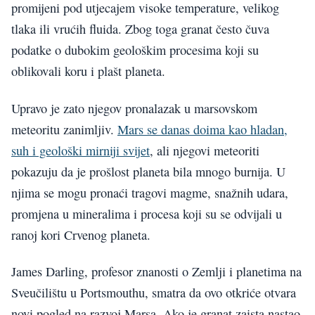
promijeni pod utjecajem visoke temperature, velikog
tlaka ili vrućih fluida. Zbog toga granat često čuva
podatke o dubokim geološkim procesima koji su
oblikovali koru i plašt planeta.
Upravo je zato njegov pronalazak u marsovskom
meteoritu zanimljiv.
Mars se danas doima kao hladan,
suh i geološki mirniji svijet
, ali njegovi meteoriti
pokazuju da je prošlost planeta bila mnogo burnija. U
njima se mogu pronaći tragovi magme, snažnih udara,
promjena u mineralima i procesa koji su se odvijali u
ranoj kori Crvenog planeta.
James Darling, profesor znanosti o Zemlji i planetima na
Sveučilištu u Portsmouthu, smatra da ovo otkriće otvara
novi pogled na razvoj Marsa. Ako je granat zaista nastao