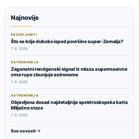
Najnovije
EGZOPLANETI
Što se krije duboko ispod površine super-Zemalja?
7. 8. 2026.
ASTRONOMIJA
Zagonetni rendgenski signal iz mlaza supermasivne
crne rupe zbunjuje astronome
7. 8. 2026.
ASTRONOMIJA
Objavljena dosad najdetaljnija spektroskopska karta
Mliječne staze
7. 8. 2026.
Sve novosti