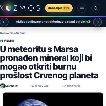
Preskoči na sadržaj
Donacije:
11%
Otvori izbornik
Otvori pretragu
Mjesec
Egzoplaneti
Međuzvjezdani objekti
Zemlja i ok
Naslovnica
Svemir
SVEMIR
U meteoritu s Marsa
pronađen mineral koji bi
mogao otkriti burnu
prošlost Crvenog planeta
Kozmos.hr
19. lipnja 2026.
4 min čitanja