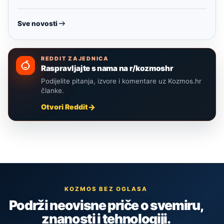
Sve novosti
REDDIT ZAJEDNICA
Raspravljajte s nama na r/kozmoshr
Podijelite pitanja, izvore i komentare uz Kozmos.hr
članke.
Otvori Reddit
KOZMOS BEZ OGLASA
Podrži neovisne priče o svemiru,
znanosti i tehnologiji.