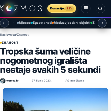
Preskoči na sadržaj
Donacije:
11%
Otvori izbornik
Otvori pretragu
Mjesec
Egzoplaneti
Međuzvjezdani objekti
Zemlja i ok
Naslovnica
Znanost
ZNANOST
Tropska šuma veličine
nogometnog igrališta
nestaje svakih 5 sekundi
Kozmos.hr
27. lipnja 2023.
3 min čitanja