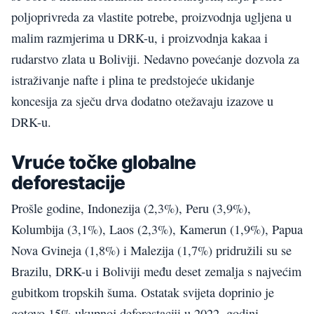
poljoprivreda za vlastite potrebe, proizvodnja ugljena u
malim razmjerima u DRK-u, i proizvodnja kakaa i
rudarstvo zlata u Boliviji. Nedavno povećanje dozvola za
istraživanje nafte i plina te predstojeće ukidanje
koncesija za sječu drva dodatno otežavaju izazove u
DRK-u.
Vruće točke globalne
deforestacije
Prošle godine, Indonezija (2,3%), Peru (3,9%),
Kolumbija (3,1%), Laos (2,3%), Kamerun (1,9%), Papua
Nova Gvineja (1,8%) i Malezija (1,7%) pridružili su se
Brazilu, DRK-u i Boliviji među deset zemalja s najvećim
gubitkom tropskih šuma. Ostatak svijeta doprinio je
gotovo 15% ukupnoj deforestaciji u 2022. godini.