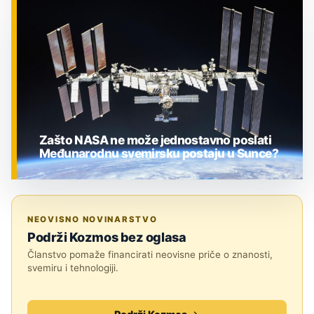
ZNANOST
Zašto NASA ne može jednostavno poslati
Međunarodnu svemirsku postaju u Sunce?
ZNANOST
NEOVISNO NOVINARSTVO
Podrži Kozmos bez oglasa
Članstvo pomaže financirati neovisne priče o znanosti,
svemiru i tehnologiji.