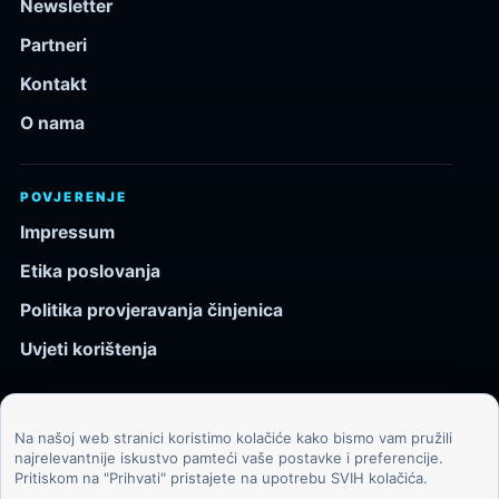
Newsletter
Partneri
Kontakt
O nama
POVJERENJE
Impressum
Etika poslovanja
Politika provjeravanja činjenica
Uvjeti korištenja
Na našoj web stranici koristimo kolačiće kako bismo vam pružili
© 2026 Kozmos.hr. Sva prava pridržana.
najrelevantnije iskustvo pamteći vaše postavke i preferencije.
Pritiskom na "Prihvati" pristajete na upotrebu SVIH kolačića.
Svemir, znanost, tehnologija i velike ideje za znatiželjne