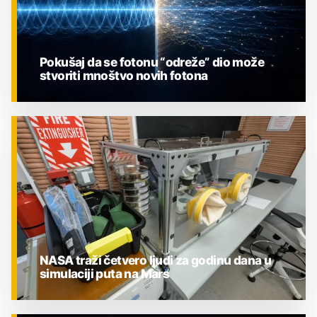
Pokušaj da se fotonu “odreže” dio može
stvoriti mnoštvo novih fotona
ZNANOST
NASA traži četvero ljudi za godinu dana u
simulaciji puta na Mars