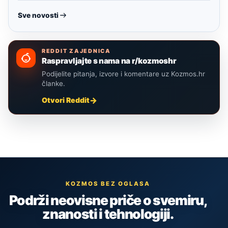
Sve novosti
REDDIT ZAJEDNICA
Raspravljajte s nama na r/kozmoshr
Podijelite pitanja, izvore i komentare uz Kozmos.hr
članke.
Otvori Reddit
KOZMOS BEZ OGLASA
Podrži neovisne priče o svemiru,
znanosti i tehnologiji.