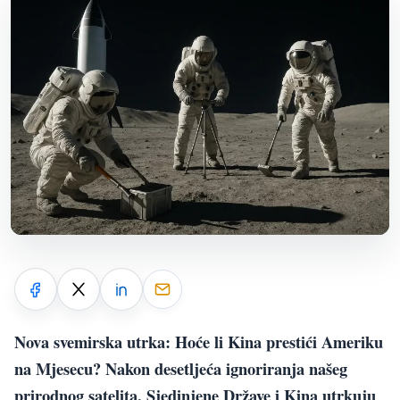
Nova svemirska utrka: Hoće li Kina prestići Ameriku
na Mjesecu? Nakon desetljeća ignoriranja našeg
prirodnog satelita, Sjedinjene Države i Kina utrkuju