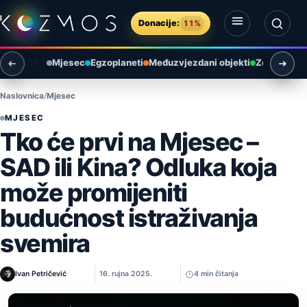
Preskoči na sadržaj
Donacije:
11%
Otvori izbornik
Otvori pretragu
Mjesec
Egzoplaneti
Međuzvjezdani objekti
Zemlja i ok
Naslovnica
Mjesec
MJESEC
Tko će prvi na Mjesec –
SAD ili Kina? Odluka koja
može promijeniti
budućnost istraživanja
svemira
Ivan Petričević
16. rujna 2025.
4 min čitanja