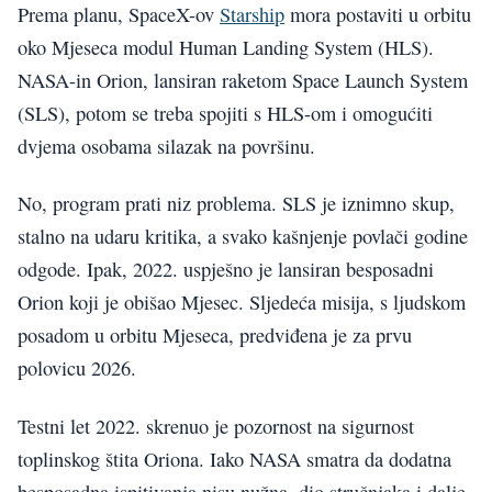
Prema planu, SpaceX-ov
Starship
mora postaviti u orbitu
oko Mjeseca modul Human Landing System (HLS).
NASA-in Orion, lansiran raketom Space Launch System
(SLS), potom se treba spojiti s HLS-om i omogućiti
dvjema osobama silazak na površinu.
No, program prati niz problema. SLS je iznimno skup,
stalno na udaru kritika, a svako kašnjenje povlači godine
odgode. Ipak, 2022. uspješno je lansiran besposadni
Orion koji je obišao Mjesec. Sljedeća misija, s ljudskom
posadom u orbitu Mjeseca, predviđena je za prvu
polovicu 2026.
Testni let 2022. skrenuo je pozornost na sigurnost
toplinskog štita Oriona. Iako NASA smatra da dodatna
besposadna ispitivanja nisu nužna, dio stručnjaka i dalje