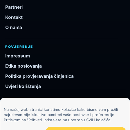
Partneri
Kontakt
O nama
POVJERENJE
Impressum
Etika poslovanja
Politika provjeravanja činjenica
Uvjeti korištenja
Na našoj web stranici koristimo kolačiće kako bismo vam pružili
© 2026 Kozmos.hr. Sva prava pridržana.
najrelevantnije iskustvo pamteći vaše postavke i preferencije.
Pritiskom na "Prihvati" pristajete na upotrebu SVIH kolačića.
Svemir, znanost, tehnologija i velike ideje za znatiželjne
čitatelje.