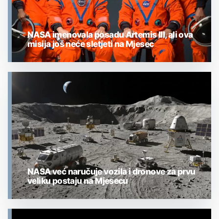
NASA imenovala posadu Artemis III, ali ova
misija još neće sletjeti na Mjesec
MJESEC
NASA već naručuje vozila i dronove za prvu
veliku postaju na Mjesecu