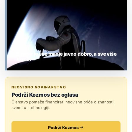
MJESEC
Svemir je sve manje javno dobro, a sve više
biznis
MJESEC
NEOVISNO NOVINARSTVO
Podrži Kozmos bez oglasa
Članstvo pomaže financirati neovisne priče o znanosti,
svemiru i tehnologiji.
Podrži Kozmos