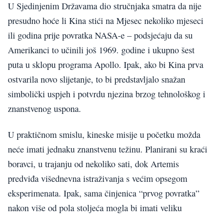
U Sjedinjenim Državama dio stručnjaka smatra da nije
presudno hoće li Kina stići na Mjesec nekoliko mjeseci
ili godina prije povratka NASA-e – podsjećaju da su
Amerikanci to učinili još 1969. godine i ukupno šest
puta u sklopu programa Apollo. Ipak, ako bi Kina prva
ostvarila novo slijetanje, to bi predstavljalo snažan
simbolički uspjeh i potvrdu njezina brzog tehnološkog i
znanstvenog uspona.
U praktičnom smislu, kineske misije u početku možda
neće imati jednaku znanstvenu težinu. Planirani su kraći
boravci, u trajanju od nekoliko sati, dok Artemis
predviđa višednevna istraživanja s većim opsegom
eksperimenata. Ipak, sama činjenica “prvog povratka”
nakon više od pola stoljeća mogla bi imati veliku