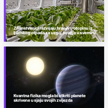
Znanstvenici razvijaju hranjivu otopinu iz
ljudskog otpada za uzgoj povrća u svemiru
TEHNOLOGIJA
Kvantna fizika mogla bi otkriti planete
skrivene u sjaju svojih zvijezda