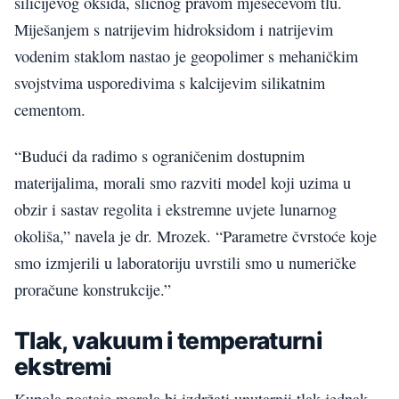
silicijevog oksida, sličnog pravom mjesečevom tlu.
Miješanjem s natrijevim hidroksidom i natrijevim
vodenim staklom nastao je geopolimer s mehaničkim
svojstvima usporedivima s kalcijevim silikatnim
cementom.
“Budući da radimo s ograničenim dostupnim
materijalima, morali smo razviti model koji uzima u
obzir i sastav regolita i ekstremne uvjete lunarnog
okoliša,” navela je dr. Mrozek. “Parametre čvrstoće koje
smo izmjerili u laboratoriju uvrstili smo u numeričke
proračune konstrukcije.”
Tlak, vakuum i temperaturni
ekstremi