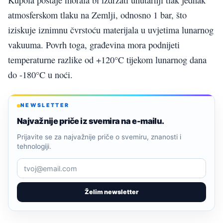
Kupola postaje morala bi izdržati unutarnji tlak jednak
atmosferskom tlaku na Zemlji, odnosno 1 bar, što
iziskuje iznimnu čvrstoću materijala u uvjetima lunarnog
vakuuma. Povrh toga, građevina mora podnijeti
temperaturne razlike od +120°C tijekom lunarnog dana
do -180°C u noći.
NEWSLETTER
Najvažnije priče iz svemira na e-mailu.
Prijavite se za najvažnije priče o svemiru, znanosti i
tehnologiji.
Želim newsletter