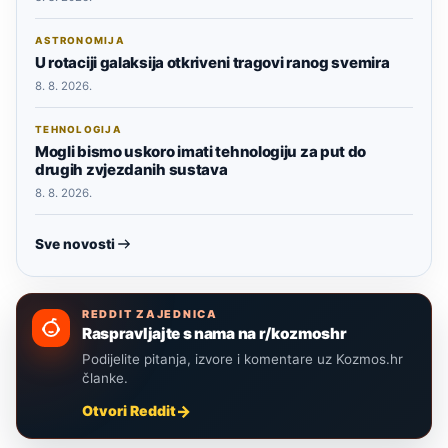
ASTRONOMIJA
U rotaciji galaksija otkriveni tragovi ranog svemira
8. 8. 2026.
TEHNOLOGIJA
Mogli bismo uskoro imati tehnologiju za put do
drugih zvjezdanih sustava
8. 8. 2026.
Sve novosti
REDDIT ZAJEDNICA
Raspravljajte s nama na r/kozmoshr
Podijelite pitanja, izvore i komentare uz Kozmos.hr
članke.
Otvori Reddit