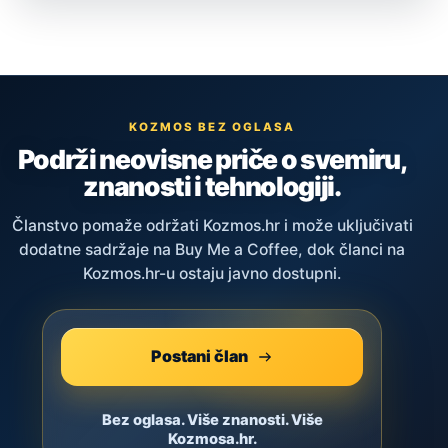
KOZMOS BEZ OGLASA
Podrži neovisne priče o svemiru,
znanosti i tehnologiji.
Članstvo pomaže održati Kozmos.hr i može uključivati
dodatne sadržaje na Buy Me a Coffee, dok članci na
Kozmos.hr-u ostaju javno dostupni.
Postani član
Bez oglasa. Više znanosti. Više
Kozmosa.hr.