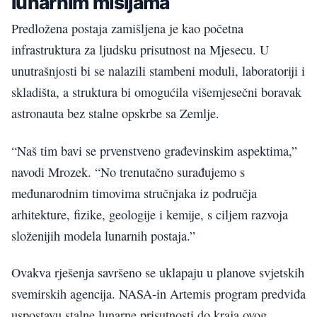
lunarnim misijama
Predložena postaja zamišljena je kao početna
infrastruktura za ljudsku prisutnost na Mjesecu. U
unutrašnjosti bi se nalazili stambeni moduli, laboratoriji i
skladišta, a struktura bi omogućila višemjesečni boravak
astronauta bez stalne opskrbe sa Zemlje.
“Naš tim bavi se prvenstveno građevinskim aspektima,”
navodi Mrozek. “No trenutačno surađujemo s
međunarodnim timovima stručnjaka iz područja
arhitekture, fizike, geologije i kemije, s ciljem razvoja
složenijih modela lunarnih postaja.”
Ovakva rješenja savršeno se uklapaju u planove svjetskih
svemirskih agencija. NASA-in Artemis program predviđa
uspostavu stalne lunarne prisutnosti do kraja ovog