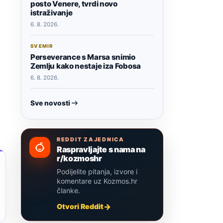
posto Venere, tvrdi novo
istraživanje
6. 8. 2026.
SVEMIR
Perseverance s Marsa snimio
Zemlju kako nestaje iza Fobosa
6. 8. 2026.
Sve novosti
REDDIT ZAJEDNICA
Raspravljajte s nama na
r/kozmoshr
Podijelite pitanja, izvore i
komentare uz Kozmos.hr
članke.
Otvori Reddit