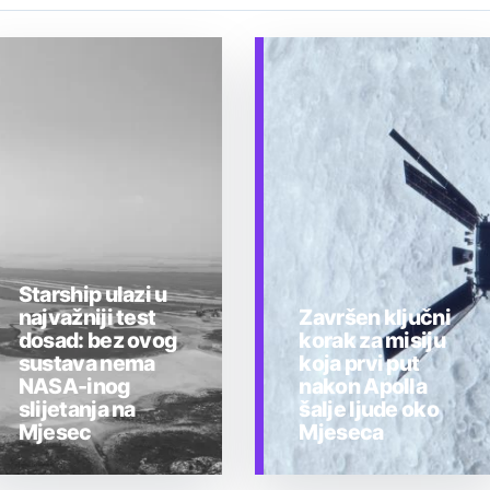
Starship ulazi u
najvažniji test
Završen ključni
dosad: bez ovog
korak za misiju
sustava nema
koja prvi put
NASA-inog
nakon Apolla
slijetanja na
šalje ljude oko
Mjesec
Mjeseca