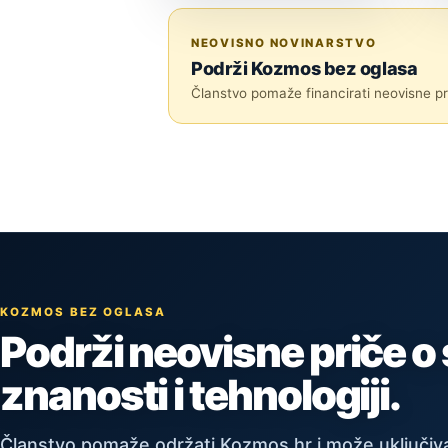
TEHNOLOGIJA
NEOVISNO NOVINARSTVO
Podrži Kozmos bez oglasa
Članstvo pomaže financirati neovisne pri
KOZMOS BEZ OGLASA
Podrži neovisne priče o
znanosti i tehnologiji.
Članstvo pomaže održati Kozmos.hr i može uključiva