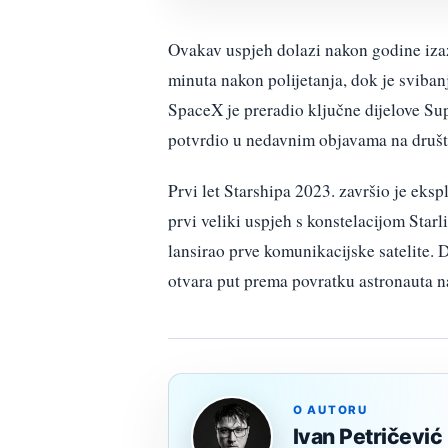
Ovakav uspjeh dolazi nakon godine izazo
minuta nakon polijetanja, dok je sviba
SpaceX je preradio ključne dijelove Su
potvrdio u nedavnim objavama na društ
Prvi let Starshipa 2023. završio je eks
prvi veliki uspjeh s konstelacijom Star
lansirao prve komunikacijske satelite. Da
otvara put prema povratku astronauta n
O AUTORU
Ivan Petričević