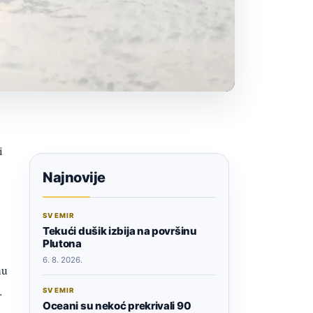
i
Najnovije
SVEMIR
Tekući dušik izbija na površinu
Plutona
6. 8. 2026.
nu
.
SVEMIR
Oceani su nekoć prekrivali 90