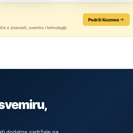
TEHNOLOGIJA
TEHNOLOGIJA
Podrži Kozmos
če o znanosti, svemiru i tehnologiji.
 svemiru,
ti dodatne sadržaje na