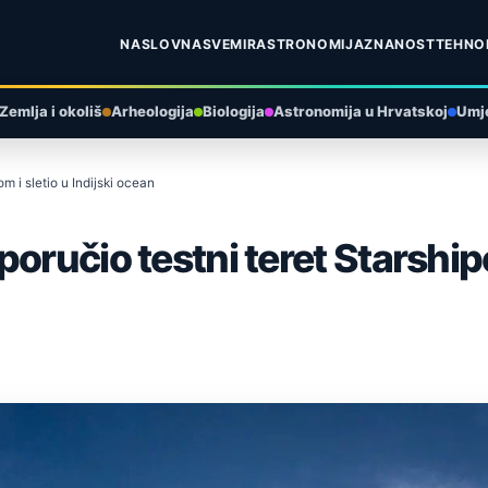
NASLOVNA
SVEMIR
ASTRONOMIJA
ZNANOST
TEHNO
Zemlja i okoliš
Arheologija
Biologija
Astronomija u Hrvatskoj
Umje
m i sletio u Indijski ocean
ručio testni teret Starshipom