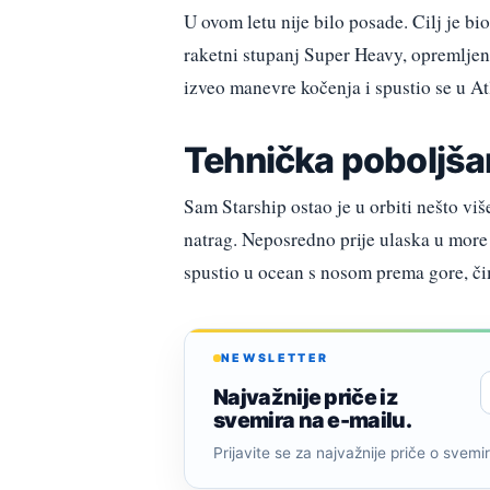
U ovom letu nije bilo posade. Cilj je bi
raketni stupanj Super Heavy, opremljen
izveo manevre kočenja i spustio se u At
Tehnička poboljša
Sam Starship ostao je u orbiti nešto vi
natrag. Neposredno prije ulaska u more
spustio u ocean s nosom prema gore, čim
NEWSLETTER
Najvažnije priče iz
svemira na e-mailu.
Prijavite se za najvažnije priče o svemiru