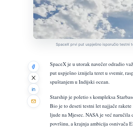
SpaceX prvi put uspješno isporučio testni te
SpaceX je u utorak navečer odradio važa
put uspješno iznijela teret u svemir, ra
spuštanjem u Indijski ocean.
Starship je poletio s kompleksa Starba
Bio je to deseti testni let najjače raket
ljude na Mjesec. NASA je već naručila d
površinu, a krajnja ambicija osnivača E