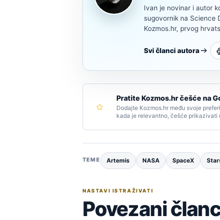
Ivan je novinar i autor k
sugovornik na Science Di
Kozmos.hr, prvog hrvats
Svi članci autora
Pratite Kozmos.hr češće na G
Dodajte Kozmos.hr među svoje preferi
kada je relevantno, češće prikazivati
TEME
Artemis
NASA
SpaceX
Star
NASTAVI ISTRAŽIVATI
Povezani članc