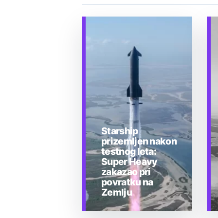
Starship
prizemljen nakon
testnog leta:
Super Heavy
zakazao pri
povratku na
Zemlju