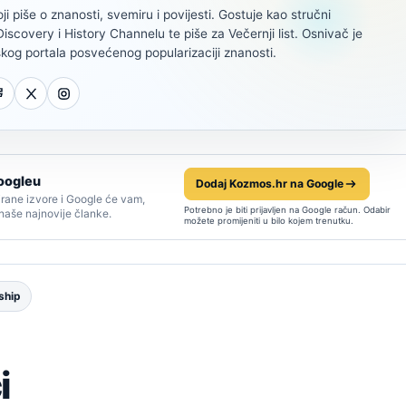
oji piše o znanosti, svemiru i povijesti. Gostuje kao stručni
scovery i History Channelu te piše za Večernji list. Osnivač je
kog portala posvećenog popularizaciji znanosti.
oogleu
Dodaj Kozmos.hr na Google
rane izvore i Google će vam,
Potrebno je biti prijavljen na Google račun. Odabir
 naše najnovije članke.
možete promijeniti u bilo kojem trenutku.
ship
i