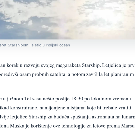
ret Starshipom i sletio u Indijski ocean
n korak u razvoju svojeg megaraketa Starship. Letjelica je prv
sporedivši osam probnih satelita, a potom završila let planiranim
se u južnom Teksasu nešto poslije 18:30 po lokalnom vremenu.
e ikad konstruirane, namijenjene misijama koje bi trebale vratiti
vije letjelice Starship za buduća spuštanja astronauta na lunar
lona Muska je korištenje ove tehnologije za letove prema Marsu