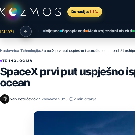
Preskoči na sadržaj
Donacije:
11%
Istraži
Mjesec
Egzoplaneti
Međuzvjezdani objekti
Naslovnica
Tehnologija
SpaceX prvi put uspješno isporučio testni teret Starshipo
TEHNOLOGIJA
SpaceX prvi put uspješno ispo
ocean
Ivan Petričević
27. kolovoza 2025.
2 min čitanja