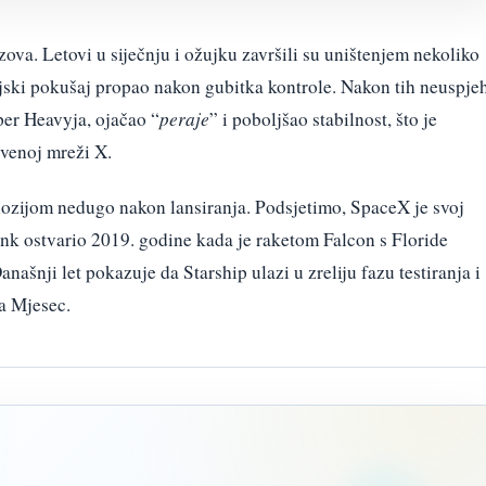
va. Letovi u siječnju i ožujku završili su uništenjem nekoliko
njski pokušaj propao nakon gubitka kontrole. Nakon tih neuspje
per Heavyja, ojačao “
peraje
” i poboljšao stabilnost, što je
venoj mreži X.
plozijom nedugo nakon lansiranja. Podsjetimo, SpaceX je svoj
link ostvario 2019. godine kada je raketom Falcon s Floride
našnji let pokazuje da Starship ulazi u zreliju fazu testiranja i
a Mjesec.