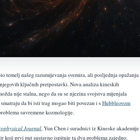
o temelj našeg razumijevanja svemira, ali posljednja opažanja
 njegovih ključnih pretpostavki. Nova analiza kineskih
žda nije stalna, nego da su se njezina svojstva mijenjala
 smatraju da bi isti trag mogao biti povezan i s
Hubbleovom
 problema suvremene kozmologije.
rophysical Journal
, Yun Chen i suradnici iz Kineske akademije
ir koji prvi put sustavno ispituje ta dva problema zajedno.