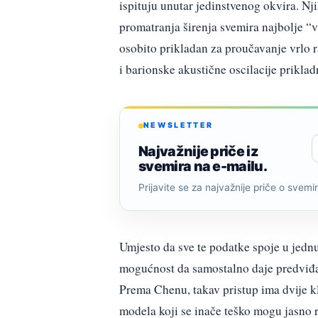
ispituju unutar jedinstvenog okvira. Nji
promatranja širenja svemira najbolje “v
osobito prikladan za proučavanje vrlo r
i barionske akustične oscilacije priklad
NEWSLETTER
Najvažnije priče iz
svemira na e-mailu.
Prijavite se za najvažnije priče o svemiru
Umjesto da sve te podatke spoje u jednu
mogućnost da samostalno daje predviđanj
Prema Chenu, takav pristup ima dvije k
modela koji se inače teško mogu jasno r