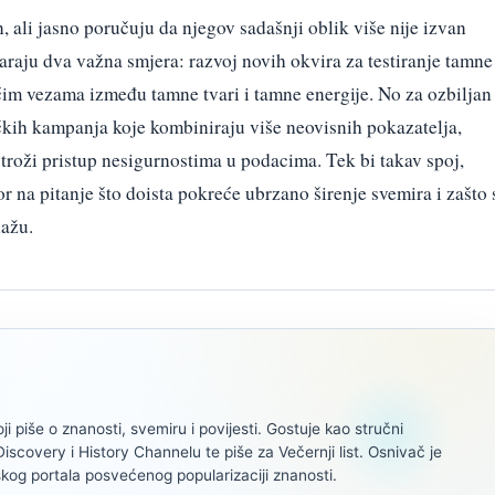
 ali jasno poručuju da njegov sadašnji oblik više nije izvan
raju dva važna smjera: razvoj novih okvira za testiranje tamne
ćim vezama između tamne tvari i tamne energije. No za ozbiljan
kih kampanja koje kombiniraju više neovisnih pokazatelja,
 stroži pristup nesigurnostima u podacima. Tek bi takav spoj,
r na pitanje što doista pokreće ubrzano širenje svemira i zašto 
lažu.
oji piše o znanosti, svemiru i povijesti. Gostuje kao stručni
scovery i History Channelu te piše za Večernji list. Osnivač je
kog portala posvećenog popularizaciji znanosti.