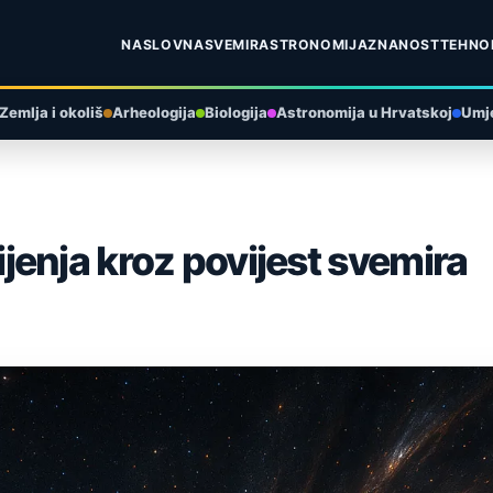
NASLOVNA
SVEMIR
ASTRONOMIJA
ZNANOST
TEHNO
Zemlja i okoliš
Arheologija
Biologija
Astronomija u Hrvatskoj
Umje
enja kroz povijest svemira