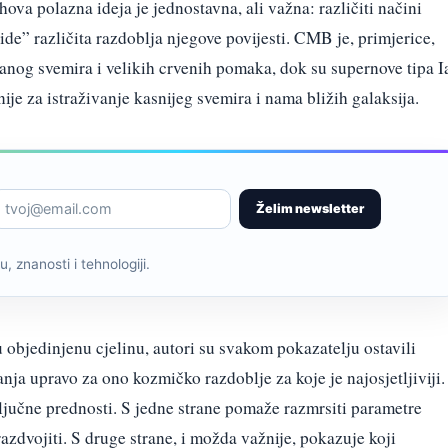
hova polazna ideja je jednostavna, ali važna: različiti načini
ide” različita razdoblja njegove povijesti. CMB je, primjerice,
anog svemira i velikih crvenih pomaka, dok su supernove tipa I
nije za istraživanje kasnijeg svemira i nama bližih galaksija.
Želim newsletter
, znanosti i tehnologiji.
 objedinjenu cjelinu, autori su svakom pokazatelju ostavili
a upravo za ono kozmičko razdoblje za koje je najosjetljiviji.
ljučne prednosti. S jedne strane pomaže razmrsiti parametre
azdvojiti. S druge strane, i možda važnije, pokazuje koji