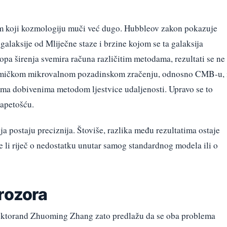
oblem koji kozmologiju muči već dugo. Hubbleov zakon pokazuje
galaksije od Mliječne staze i brzine kojom se ta galaksija
opa širenja svemira računa različitim metodama, rezultati se ne
ozmičkom mikrovalnom pozadinskom zračenju, odnosno CMB-u, 
tima dobivenima metodom ljestvice udaljenosti. Upravo se to
apetošću.
a postaju preciznija. Štoviše, razlika među rezultatima ostaje
je li riječ o nedostatku unutar samog standardnog modela ili o
prozora
oktorand Zhuoming Zhang zato predlažu da se oba problema