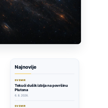
Najnovije
SVEMIR
Tekući dušik izbija na površinu
Plutona
6. 8. 2026.
SVEMIR