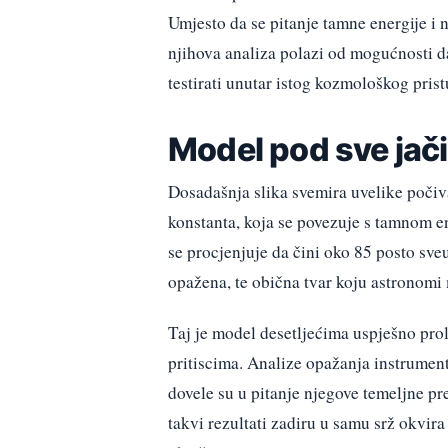
Umjesto da se pitanje tamne energije i
njihova analiza polazi od mogućnosti d
testirati unutar istog kozmološkog prist
Model pod sve jač
Dosadašnja slika svemira uvelike poč
konstanta, koja se povezuje s tamnom e
se procjenjuje da čini oko 85 posto sve
opažena, te obična tvar koju astronomi
Taj je model desetljećima uspješno prol
pritiscima. Analize opažanja instrume
dovele su u pitanje njegove temeljne p
takvi rezultati zadiru u samu srž okvir