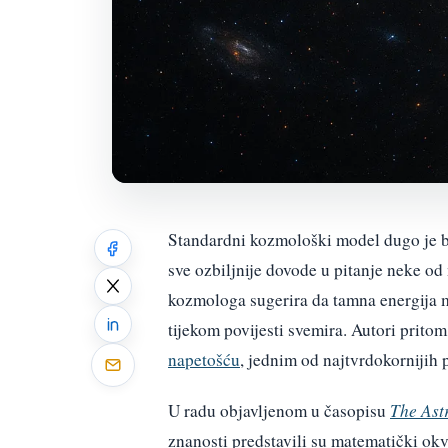
Standardni kozmološki model dugo je bi
sve ozbiljnije dovode u pitanje neke od
kozmologa sugerira da tamna energija mo
tijekom povijesti svemira. Autori pritom
napetošću
, jednim od najtvrdokornijih
U radu objavljenom u časopisu
The Ast
znanosti predstavili su matematički okv