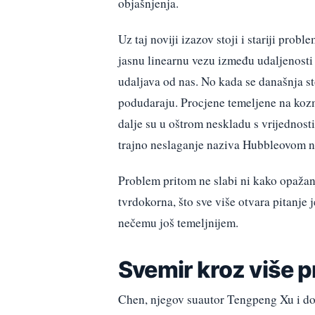
objašnjenja.
Uz taj noviji izazov stoji i stariji pr
jasnu linearnu vezu između udaljenosti 
udaljava od nas. No kada se današnja st
podudaraju. Procjene temeljene na k
dalje su u oštrom neskladu s vrijednos
trajno neslaganje naziva Hubbleovom n
Problem pritom ne slabi ni kako opažanj
tvrdokorna, što sve više otvara pitanje 
nečemu još temeljnijem.
Svemir kroz više 
Chen, njegov suautor Tengpeng Xu i d