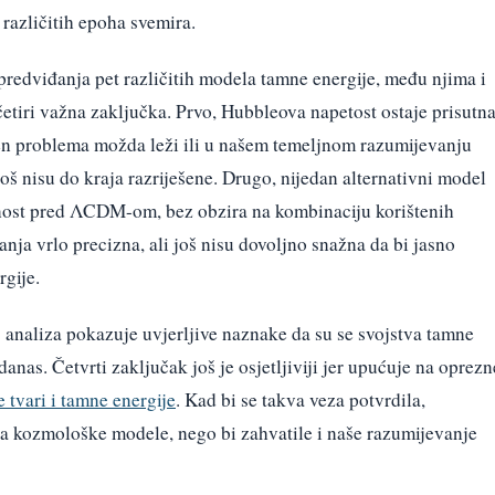
različitih epoha svemira.
predviđanja pet različitih modela tamne energije, među njima i
etiri važna zaključka. Prvo, Hubbleova napetost ostaje prisutn
ijen problema možda leži ili u našem temeljnom razumijevanju
oš nisu do kraja razriješene. Drugo, nijedan alternativni model
ednost pred ΛCDM-om, bez obzira na kombinaciju korištenih
nja vrlo precizna, ali još nisu dovoljno snažna da bi jasno
rgije.
 analiza pokazuje uvjerljive naznake da su se svojstva tamne
anas. Četvrti zaključak još je osjetljiviji jer upućuje na oprezn
 tvari i tamne energije
. Kad bi se takva veza potvrdila,
na kozmološke modele, nego bi zahvatile i naše razumijevanje