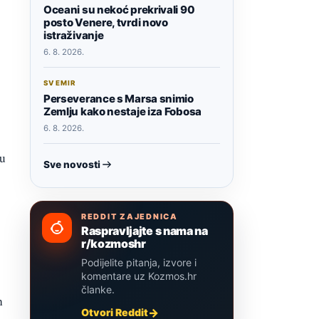
Oceani su nekoć prekrivali 90
posto Venere, tvrdi novo
istraživanje
6. 8. 2026.
SVEMIR
Perseverance s Marsa snimio
Zemlju kako nestaje iza Fobosa
6. 8. 2026.
ju
Sve novosti
REDDIT ZAJEDNICA
Raspravljajte s nama na
r/kozmoshr
Podijelite pitanja, izvore i
komentare uz Kozmos.hr
članke.
h
Otvori Reddit