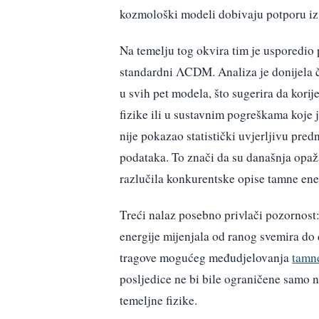
kozmološki modeli dobivaju potporu iz 
Na temelju tog okvira tim je usporedio 
standardni ΛCDM. Analiza je donijela č
u svih pet modela, što sugerira da kor
fizike ili u sustavnim pogreškama koje j
nije pokazao statistički uvjerljivu pr
podataka. To znači da su današnja opaža
razlučila konkurentske opise tamne ene
Treći nalaz posebno privlači pozornost:
energije mijenjala od ranog svemira do d
tragove mogućeg međudjelovanja
tamne
posljedice ne bi bile ograničene samo 
temeljne fizike.