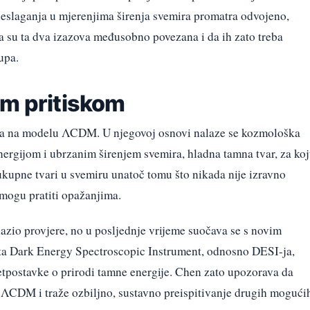
 neslaganja u mjerenjima širenja svemira promatra odvojeno,
a su ta dva izazova međusobno povezana i da ih zato treba
upa.
im pritiskom
iva na modelu ΛCDM. U njegovoj osnovi nalaze se kozmološka
nergijom i ubrzanim širenjem svemira, hladna tamna tvar, za ko
ukupne tvari u svemiru unatoč tomu što nikada nije izravno
 mogu pratiti opažanjima.
azio provjere, no u posljednje vrijeme suočava se s novim
nta Dark Energy Spectroscopic Instrument, odnosno DESI-ja,
retpostavke o prirodi tamne energije. Chen zato upozorava da
a ΛCDM i traže ozbiljno, sustavno preispitivanje drugih mogući