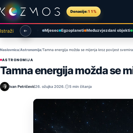
Preskoči na sadržaj
Donacije:
11%
Istraži
Mjesec
Egzoplaneti
Međuzvjezdani objekti
Naslovnica
Astronomija
Tamna energija možda se mijenja kroz povijest svemira
ASTRONOMIJA
Tamna energija možda se mij
Ivan Petričević
26. ožujka 2026.
5 min čitanja