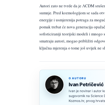
Autori zato ne tvrde da je ΛCDM srušen,
sumnje. Pred kozmologijom se sada otva
energije i usmjerenija potraga za mogu
pomak trebat će nova generacija opažač
sofisticiraniji teorijski modeli i mnogo
smatraju autori, mogao približiti odgovo
ključna mjerenja o tome još uvijek ne s
O AUTORU
Ivan Petričević
Ivan je novinar i autor k
sugovornik na Science Di
Kozmos.hr, prvog hrvats