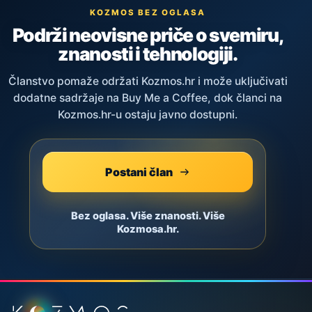
KOZMOS BEZ OGLASA
Podrži neovisne priče o svemiru,
znanosti i tehnologiji.
Članstvo pomaže održati Kozmos.hr i može uključivati
dodatne sadržaje na Buy Me a Coffee, dok članci na
Kozmos.hr-u ostaju javno dostupni.
Postani član
Bez oglasa. Više znanosti. Više
Kozmosa.hr.