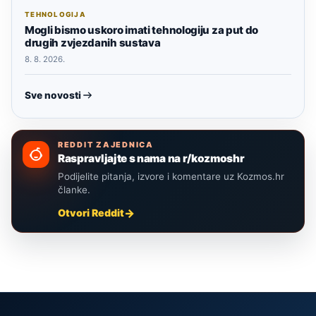
TEHNOLOGIJA
Mogli bismo uskoro imati tehnologiju za put do
drugih zvjezdanih sustava
8. 8. 2026.
Sve novosti
REDDIT ZAJEDNICA
Raspravljajte s nama na r/kozmoshr
Podijelite pitanja, izvore i komentare uz Kozmos.hr
članke.
Otvori Reddit