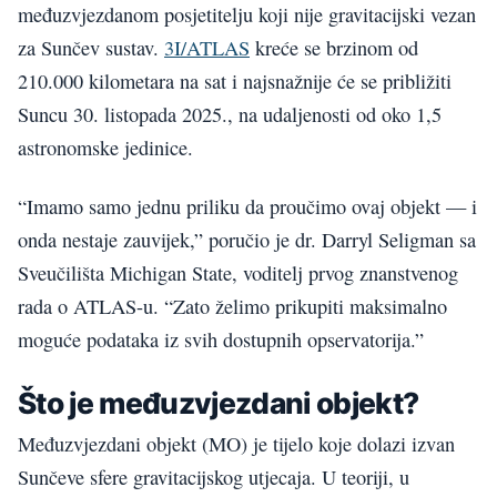
međuzvjezdanom posjetitelju koji nije gravitacijski vezan
za Sunčev sustav.
3I/ATLAS
kreće se brzinom od
210.000 kilometara na sat i najsnažnije će se približiti
Suncu 30. listopada 2025., na udaljenosti od oko 1,5
astronomske jedinice.
“Imamo samo jednu priliku da proučimo ovaj objekt — i
onda nestaje zauvijek,” poručio je dr. Darryl Seligman sa
Sveučilišta Michigan State, voditelj prvog znanstvenog
rada o ATLAS-u. “Zato želimo prikupiti maksimalno
moguće podataka iz svih dostupnih opservatorija.”
Što je međuzvjezdani objekt?
Međuzvjezdani objekt (MO) je tijelo koje dolazi izvan
Sunčeve sfere gravitacijskog utjecaja. U teoriji, u