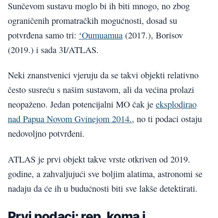
Sunčevom sustavu moglo bi ih biti mnogo, no zbog
ograničenih promatračkih mogućnosti, dosad su
potvrđena samo tri:
ʻOumuamua
(2017.), Borisov
(2019.) i sada 3I/ATLAS.
Neki znanstvenici vjeruju da se takvi objekti relativno
često susreću s našim sustavom, ali da većina prolazi
neopaženo. Jedan potencijalni MO čak je
eksplodirao
nad Papua Novom Gvinejom 2014.
, no ti podaci ostaju
nedovoljno potvrđeni.
ATLAS je prvi objekt takve vrste otkriven od 2019.
godine, a zahvaljujući sve boljim alatima, astronomi se
nadaju da će ih u budućnosti biti sve lakše detektirati.
Prvi podaci: rep, koma i