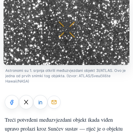
Astronomi su 1. srpnja otkrili međuzvjezdani objekt 3I/ATLAS. Ovo je
jedna od prvih snimki tog objekta. (Izvor: ATLAS/Sveučilište
Hawaii/NASA)
Treći potvrđeni međuzvjezdani objekt ikada viđen
upravo prolazi kroz Sunčev sustav — riječ je o objektu