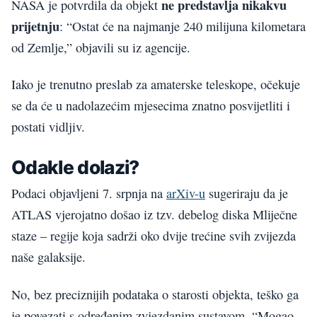
ne predstavlja nikakvu
NASA je potvrdila da objekt
prijetnju
: “Ostat će na najmanje 240 milijuna kilometara
od Zemlje,” objavili su iz agencije.
Iako je trenutno preslab za amaterske teleskope, očekuje
se da će u nadolazećim mjesecima znatno posvijetliti i
postati vidljiv.
Odakle dolazi?
Podaci objavljeni 7. srpnja na
arXiv-u
sugeriraju da je
ATLAS vjerojatno došao iz tzv. debelog diska Mliječne
staze – regije koja sadrži oko dvije trećine svih zvijezda
naše galaksije.
No, bez preciznijih podataka o starosti objekta, teško ga
je povezati s određenim zvjezdanim sustavom. “Mogao