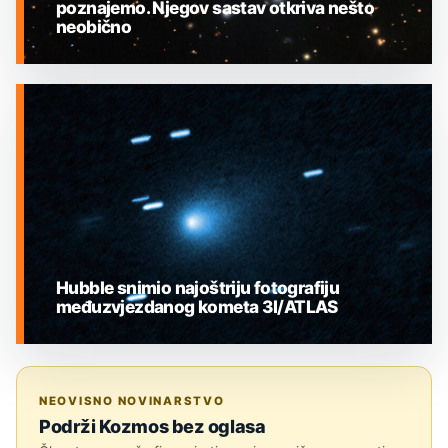
poznajemo. Njegov sastav otkriva nešto
neobično
MEĐUZVJEZDANI OBJEKTI
Hubble snimio najoštriju fotografiju
međuzvjezdanog kometa 3I/ATLAS
MEĐUZVJEZDANI OBJEKTI
NEOVISNO NOVINARSTVO
Podrži Kozmos bez oglasa