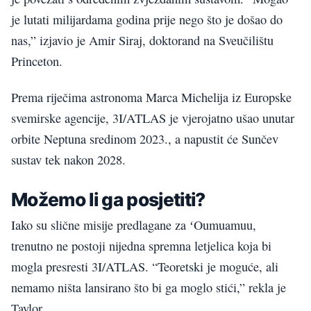
je lutati milijardama godina prije nego što je došao do
nas,” izjavio je Amir Siraj, doktorand na Sveučilištu
Princeton.
Prema riječima astronoma Marca Michelija iz Europske
svemirske agencije, 3I/ATLAS je vjerojatno ušao unutar
orbite Neptuna sredinom 2023., a napustit će Sunčev
sustav tek nakon 2028.
Možemo li ga posjetiti?
Iako su slične misije predlagane za ʻOumuamuu,
trenutno ne postoji nijedna spremna letjelica koja bi
mogla presresti 3I/ATLAS. “Teoretski je moguće, ali
nemamo ništa lansirano što bi ga moglo stići,” rekla je
Taylor.