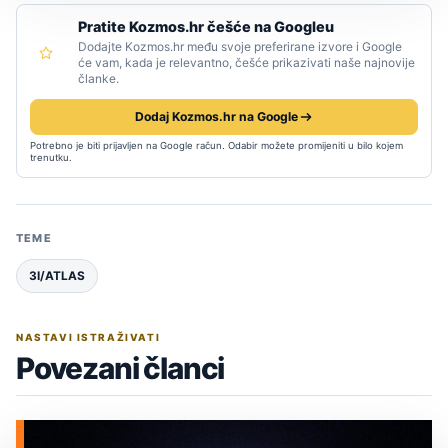
Pratite Kozmos.hr češće na Googleu
Dodajte Kozmos.hr među svoje preferirane izvore i Google
će vam, kada je relevantno, češće prikazivati naše najnovije
članke.
Dodaj Kozmos.hr na Google
Potrebno je biti prijavljen na Google račun. Odabir možete promijeniti u bilo kojem
trenutku.
TEME
3I/ATLAS
NASTAVI ISTRAŽIVATI
Povezani članci