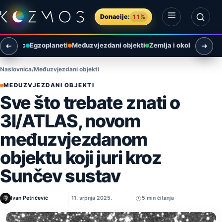
Preskoči na sadržaj
Donacije:
11%
Otvori izbornik
Otvori pretragu
Mjesec
Egzoplaneti
Međuzvjezdani objekti
Zemlja i okoliš
Arheol
Naslovnica
Međuzvjezdani objekti
MEĐUZVJEZDANI OBJEKTI
Sve što trebate znati o
3I/ATLAS, novom
međuzvjezdanom
objektu koji juri kroz
Sunčev sustav
Ivan Petričević
11. srpnja 2025.
5 min čitanja