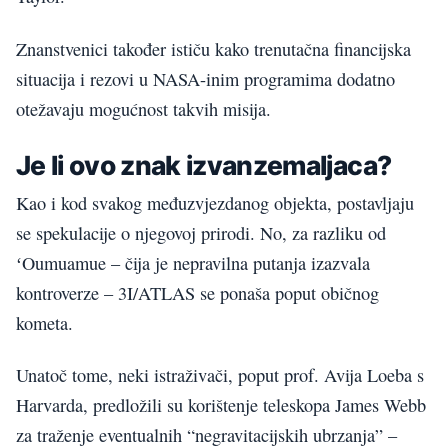
Znanstvenici također ističu kako trenutačna financijska
situacija i rezovi u NASA-inim programima dodatno
otežavaju mogućnost takvih misija.
Je li ovo znak izvanzemaljaca?
Kao i kod svakog međuzvjezdanog objekta, postavljaju
se spekulacije o njegovoj prirodi. No, za razliku od
ʻOumuamue – čija je nepravilna putanja izazvala
kontroverze – 3I/ATLAS se ponaša poput običnog
kometa.
Unatoč tome, neki istraživači, poput prof. Avija Loeba s
Harvarda, predložili su korištenje teleskopa James Webb
za traženje eventualnih “negravitacijskih ubrzanja” –