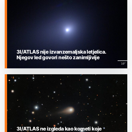
3I/ATLAS nije izvanzemaljska letjelica.
Njegov led govori nešto zanimljivije
MEĐUZVJEZDANI OBJEKTI
3I/ATLAS ne izgleda kao kometi koje