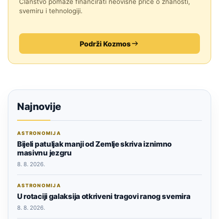
Članstvo pomaže financirati neovisne priče o znanosti,
svemiru i tehnologiji.
Podrži Kozmos
Najnovije
ASTRONOMIJA
Bijeli patuljak manji od Zemlje skriva iznimno
masivnu jezgru
8. 8. 2026.
ASTRONOMIJA
U rotaciji galaksija otkriveni tragovi ranog svemira
8. 8. 2026.