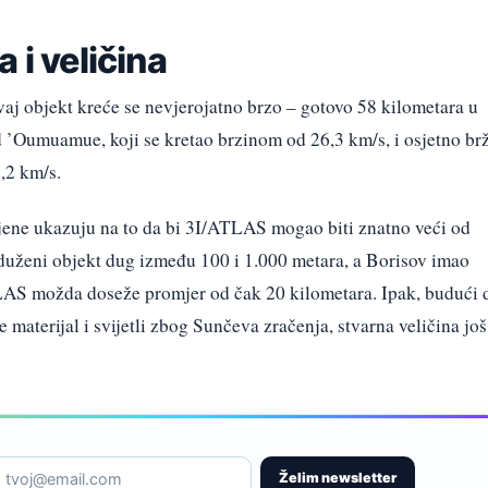
 i veličina
ovaj objekt kreće se nevjerojatno brzo – gotovo 58 kilometara u
d ’Oumuamue, koji se kretao brzinom od 26,3 km/s, i osjetno br
,2 km/s.
ocjene ukazuju na to da bi 3I/ATLAS mogao biti znatno veći od
uženi objekt dug između 100 i 1.000 metara, a Borisov imao
LAS možda doseže promjer od čak 20 kilometara. Ipak, budući 
e materijal i svijetli zbog Sunčeva zračenja, stvarna veličina još
Želim newsletter