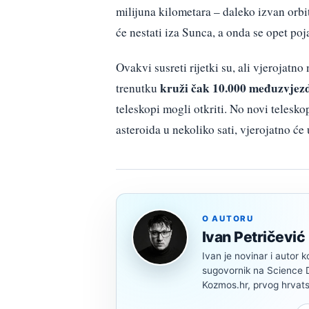
milijuna kilometara – daleko izvan orbit
će nestati iza Sunca, a onda se opet poj
Ovakvi susreti rijetki su, ali vjerojat
kruži čak 10.000 međuzvjez
trenutku
teleskopi mogli otkriti. No novi telesko
asteroida u nekoliko sati, vjerojatno će
O AUTORU
Ivan Petričević
Ivan je novinar i autor k
sugovornik na Science Di
Kozmos.hr, prvog hrvats