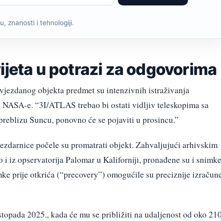
, znanosti i tehnologiji.
ijeta u potrazi za odgovorima
zvjezdanog objekta predmet su intenzivnih istraživanja
iz NASA-e. “3I/ATLAS trebao bi ostati vidljiv teleskopima sa
preblizu Suncu, ponovno će se pojaviti u prosincu.”
jezdarnice počele su promatrati objekt. Zahvaljujući arhivskim
i iz opservatorija Palomar u Kaliforniji, pronađene su i snimk
mke prije otkrića (“precovery”) omogućile su preciznije izračun
topada 2025., kada će mu se približiti na udaljenost od oko 21