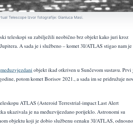
ual Telescope Izvor fotografije: Gianluca Masi.
ki teleskopi su zabilježili neobično brz objekt kako juri kroz
s Jupitera. A sada je i službeno – komet 3I/ATLAS stigao nam je
i
međuzvjezdani
objekt ikad otkriven u Sunčevom sustavu. Prvi 
odine, potom komet Borisov 2021., a sada im se pridružuje nov
i teleskopu ATLAS (Asteroid Terrestrial-impact Last Alert
tka ukazivala je na međuzvijezdano porijeklo. Astronomi su
danom objektu koji je dobio službenu oznaku 3I/ATLAS, odnosn