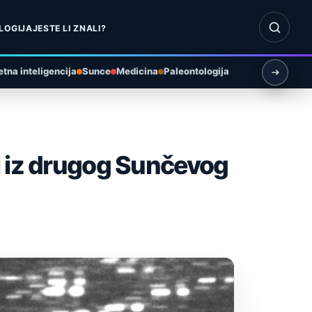
Otvori pr
LOGIJA
JESTE LI ZNALI?
tna inteligencija
Sunce
Medicina
Paleontologija
i iz drugog Sunčevog