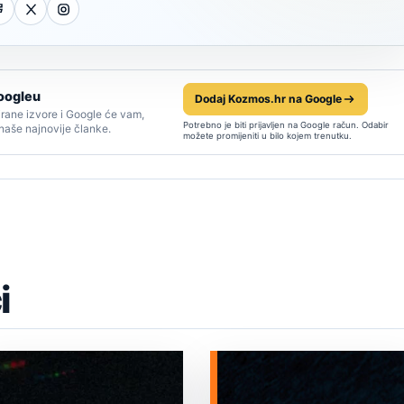
oogleu
Dodaj Kozmos.hr na Google
rane izvore i Google će vam,
Potrebno je biti prijavljen na Google račun. Odabir
 naše najnovije članke.
možete promijeniti u bilo kojem trenutku.
i