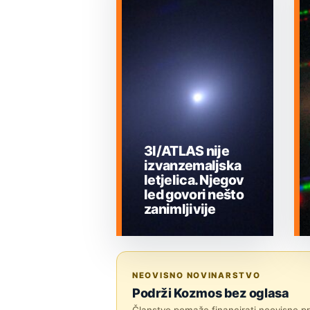
3I/ATLAS nije
izvanzemaljska
letjelica. Njegov
led govori nešto
zanimljivije
MEĐUZVJEZDANI
OBJEKTI
NEOVISNO NOVINARSTVO
Podrži Kozmos bez oglasa