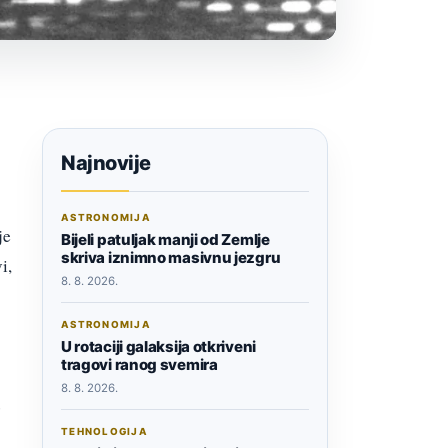
Najnovije
ASTRONOMIJA
je
Bijeli patuljak manji od Zemlje
skriva iznimno masivnu jezgru
i,
8. 8. 2026.
ASTRONOMIJA
U rotaciji galaksija otkriveni
tragovi ranog svemira
8. 8. 2026.
o
TEHNOLOGIJA