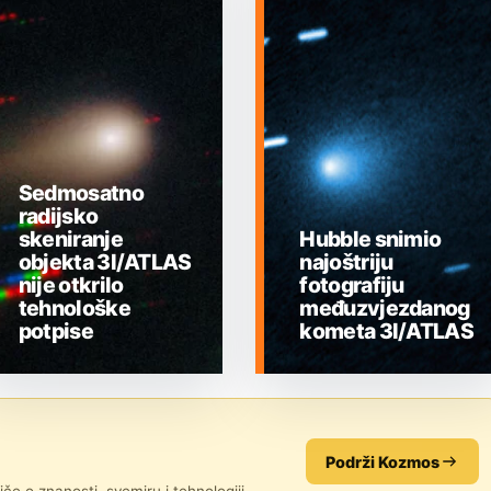
Sedmosatno
radijsko
skeniranje
Hubble snimio
objekta 3I/ATLAS
najoštriju
nije otkrilo
fotografiju
tehnološke
međuzvjezdanog
potpise
kometa 3I/ATLAS
MEĐUZVJEZDANI
MEĐUZVJEZDANI
OBJEKTI
OBJEKTI
Podrži Kozmos