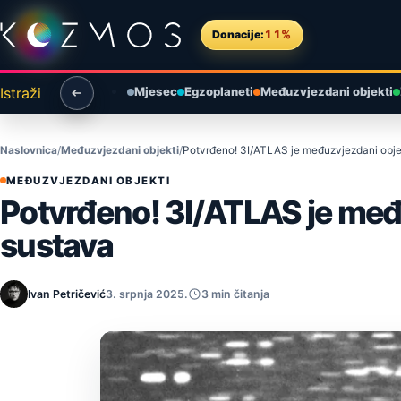
Preskoči na sadržaj
Donacije:
11%
Istraži
Mjesec
Egzoplaneti
Međuzvjezdani objekti
Naslovnica
Međuzvjezdani objekti
Potvrđeno! 3I/ATLAS je međuzvjezdani objek
MEĐUZVJEZDANI OBJEKTI
Potvrđeno! 3I/ATLAS je među
sustava
Ivan Petričević
3. srpnja 2025.
3 min čitanja