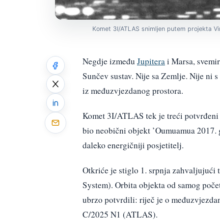
Komet 3I/ATLAS snimljen putem projekta Virt
Negdje između
Jupitera
i Marsa, svemirs
Sunčev sustav. Nije sa Zemlje. Nije ni 
iz međuzvjezdanog prostora.
Komet 3I/ATLAS tek je treći potvrđen
bio neobični objekt ’Oumuamua 2017. g
daleko energičniji posjetitelj.
Otkriće je stiglo 1. srpnja zahvaljujuć
System). Orbita objekta od samog poče
ubrzo potvrdili: riječ je o međuzvjez
C/2025 N1 (ATLAS).