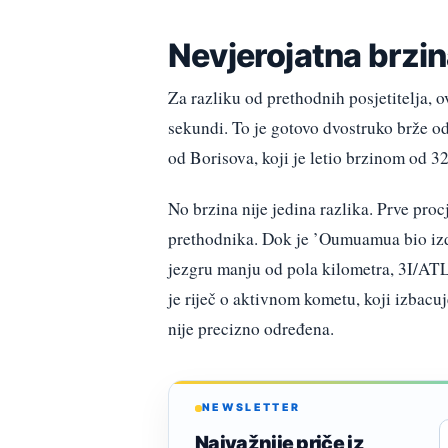
Nevjerojatna brzina
Za razliku od prethodnih posjetitelja, 
sekundi. To je gotovo dvostruko brže o
od Borisova, koji je letio brzinom od 32
No brzina nije jedina razlika. Prve pr
prethodnika. Dok je ’Oumuamua bio izd
jezgru manju od pola kilometra, 3I/AT
je riječ o aktivnom kometu, koji izbacuj
nije precizno određena.
NEWSLETTER
Najvažnije priče iz