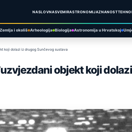
NASLOVNA
SVEMIR
ASTRONOMIJA
ZNANOST
TEHNO
Zemlja i okoliš
Arheologija
Biologija
Astronomija u Hrvatskoj
Umje
t koji dolazi iz drugog Sunčevog sustava
zvjezdani objekt koji dolaz