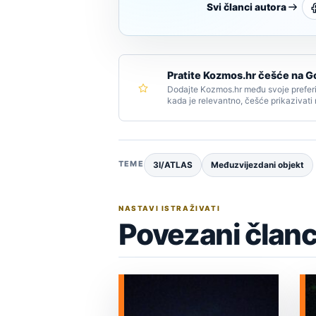
Svi članci autora
Pratite Kozmos.hr češće na G
Dodajte Kozmos.hr među svoje preferi
kada je relevantno, češće prikazivati
TEME
3I/ATLAS
Međuzvijezdani objekt
NASTAVI ISTRAŽIVATI
Povezani članc