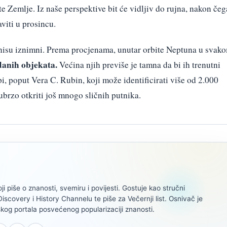
e Zemlje. Iz naše perspektive bit će vidljiv do rujna, nakon čeg
aviti u prosincu.
no nisu iznimni. Prema procjenama, unutar orbite Neptuna u svak
danih objekata.
Većina njih previše je tamna da bi ih trenutni
pi, poput Vera C. Rubin, koji može identificirati više od 2.000
 ubrzo otkriti još mnogo sličnih putnika.
oji piše o znanosti, svemiru i povijesti. Gostuje kao stručni
scovery i History Channelu te piše za Večernji list. Osnivač je
kog portala posvećenog popularizaciji znanosti.