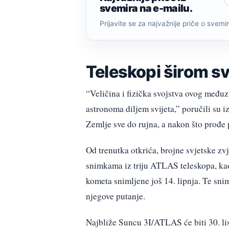
svemira na e-mailu.
Prijavite se za najvažnije priče o svemiru
Teleskopi širom sv
“Veličina i fizička svojstva ovog među
astronoma diljem svijeta,” poručili su 
Zemlje sve do rujna, a nakon što prođe 
Od trenutka otkrića, brojne svjetske zv
snimkama iz triju ATLAS teleskopa, kao 
kometa snimljene još 14. lipnja. Te sni
njegove putanje.
Najbliže Suncu 3I/ATLAS će biti 30. lis