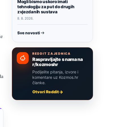
Mogli bismo uskoro imati
tehnologiju za put do drugih
zvjezdanih sustava
8. 8. 2026.
Sve novosti
že
REDDIT ZAJEDNICA
Raspravljajte s nama na
r/kozmoshr
Podijelite pitanja, izvore i
da
komentare uz Kozmos.hr
članke.
Otvori Reddit