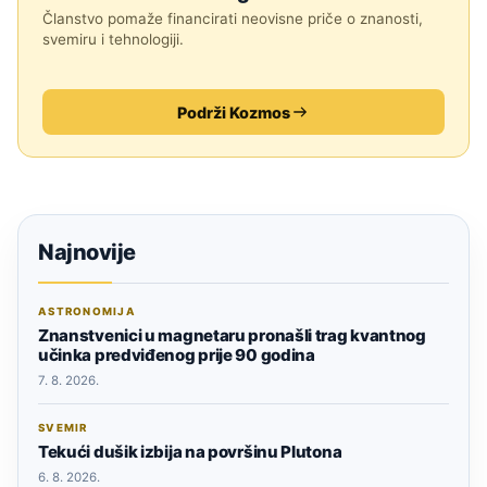
Članstvo pomaže financirati neovisne priče o znanosti,
svemiru i tehnologiji.
Podrži Kozmos
Najnovije
ASTRONOMIJA
Znanstvenici u magnetaru pronašli trag kvantnog
učinka predviđenog prije 90 godina
7. 8. 2026.
SVEMIR
Tekući dušik izbija na površinu Plutona
6. 8. 2026.