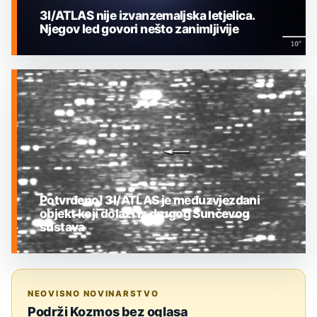
3I/ATLAS nije izvanzemaljska letjelica.
Njegov led govori nešto zanimljivije
MEĐUZVJEZDANI OBJEKTI
Potvrđeno! 3I/ATLAS je međuzvjezdani
objekt koji dolazi iz drugog Sunčevog
sustava
MEĐUZVJEZDANI OBJEKTI
NEOVISNO NOVINARSTVO
Podrži Kozmos bez oglasa