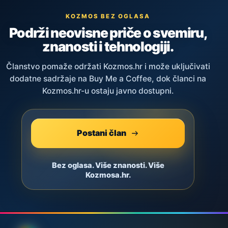
KOZMOS BEZ OGLASA
Podrži neovisne priče o svemiru,
znanosti i tehnologiji.
Članstvo pomaže održati Kozmos.hr i može uključivati
dodatne sadržaje na Buy Me a Coffee, dok članci na
Kozmos.hr-u ostaju javno dostupni.
Postani član
Bez oglasa. Više znanosti. Više
Kozmosa.hr.