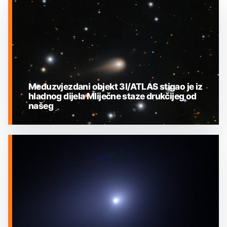
Međuzvjezdani objekt 3I/ATLAS stigao je iz
hladnog dijela Mliječne staze drukčijeg od
našeg
MEĐUZVJEZDANI OBJEKTI