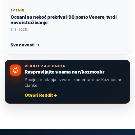
SVEMIR
Oceani su nekoć prekrivali 90 posto Venere, tvrdi
novo istraživanje
6. 8. 2026.
Sve novosti
REDDIT ZAJEDNICA
Raspravljajte s nama na r/kozmoshr
Podijelite pitanja, izvore i komentare uz Kozmos.hr
članke.
Otvori Reddit