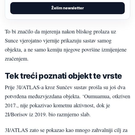
Želim newsletter
To bi značilo da mjerenja nakon bliskog prolaza uz
Sunce vjerojatno vjernije prikazuju sastav samog
objekta, a ne samo kemiju njegove površine izmijenjene
zračenjem.
Tek treći poznati objekt te vrste
Prije 3I/ATLAS-a kroz Sunčev sustav prošla su još dva
potvrđena međuzvjezdana objekta. ‘Oumuamua, otkriven
2017., nije pokazivao kometnu aktivnost, dok je
2I/Borisov iz 2019. bio razmjerno slab.
3I/ATLAS zato se pokazao kao mnogo zahvalniji cilj za