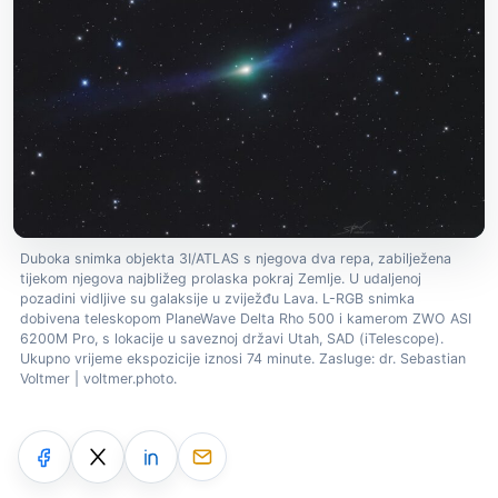
Duboka snimka objekta 3I/ATLAS s njegova dva repa, zabilježena
tijekom njegova najbližeg prolaska pokraj Zemlje. U udaljenoj
pozadini vidljive su galaksije u zviježđu Lava. L-RGB snimka
dobivena teleskopom PlaneWave Delta Rho 500 i kamerom ZWO ASI
6200M Pro, s lokacije u saveznoj državi Utah, SAD (iTelescope).
Ukupno vrijeme ekspozicije iznosi 74 minute. Zasluge: dr. Sebastian
Voltmer | voltmer.photo.