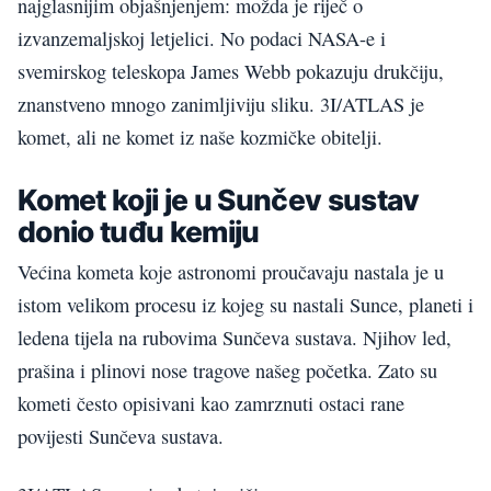
najglasnijim objašnjenjem: možda je riječ o
izvanzemaljskoj letjelici. No podaci NASA-e i
svemirskog teleskopa James Webb pokazuju drukčiju,
znanstveno mnogo zanimljiviju sliku. 3I/ATLAS je
komet, ali ne komet iz naše kozmičke obitelji.
Komet koji je u Sunčev sustav
donio tuđu kemiju
Većina kometa koje astronomi proučavaju nastala je u
istom velikom procesu iz kojeg su nastali Sunce, planeti i
ledena tijela na rubovima Sunčeva sustava. Njihov led,
prašina i plinovi nose tragove našeg početka. Zato su
kometi često opisivani kao zamrznuti ostaci rane
povijesti Sunčeva sustava.