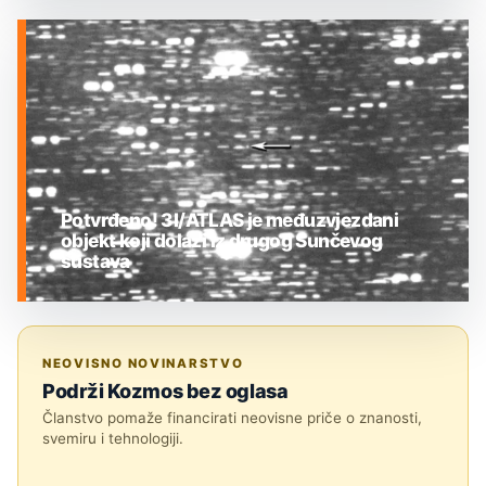
MEĐUZVJEZDANI OBJEKTI
Potvrđeno! 3I/ATLAS je međuzvjezdani
objekt koji dolazi iz drugog Sunčevog
sustava
MEĐUZVJEZDANI OBJEKTI
NEOVISNO NOVINARSTVO
Podrži Kozmos bez oglasa
Članstvo pomaže financirati neovisne priče o znanosti,
svemiru i tehnologiji.