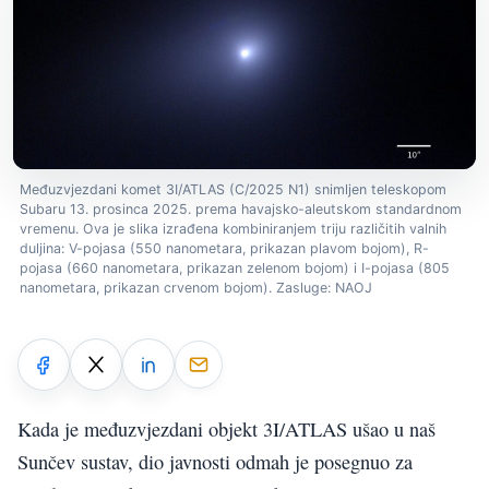
Međuzvjezdani komet 3I/ATLAS (C/2025 N1) snimljen teleskopom
Subaru 13. prosinca 2025. prema havajsko-aleutskom standardnom
vremenu. Ova je slika izrađena kombiniranjem triju različitih valnih
duljina: V-pojasa (550 nanometara, prikazan plavom bojom), R-
pojasa (660 nanometara, prikazan zelenom bojom) i I-pojasa (805
nanometara, prikazan crvenom bojom). Zasluge: NAOJ
Kada je međuzvjezdani objekt 3I/ATLAS ušao u naš
Sunčev sustav, dio javnosti odmah je posegnuo za