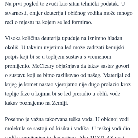
Na prvi pogled to zvuči kao sitan tehnički podatak. U
stvarnosti, omjer deuterija i običnog vodika može mnogo
reći o mjestu na kojem se led formirao.
Visoka količina deuterija upućuje na iznimno hladan
okoliš. U takvim uvjetima led može zadržati kemijski
potpis koji bi se u toplijem sustavu s vremenom
promijenio. McCleary objašnjava da takav sastav govori
o sustavu koji se bitno razlikovao od našeg. Materijal od
kojeg je komet nastao vjerojatno nije dugo prolazio kroz
toplije faze u kojima bi se led preradio u oblik vode
kakav poznajemo na Zemlji.
Posebno je važna takozvana teška voda. U običnoj vodi
molekula se sastoji od kisika i vodika. U teškoj vodi dio
vodika zamijenjen je deuterijem. Ako 3I/ATLAS nosi