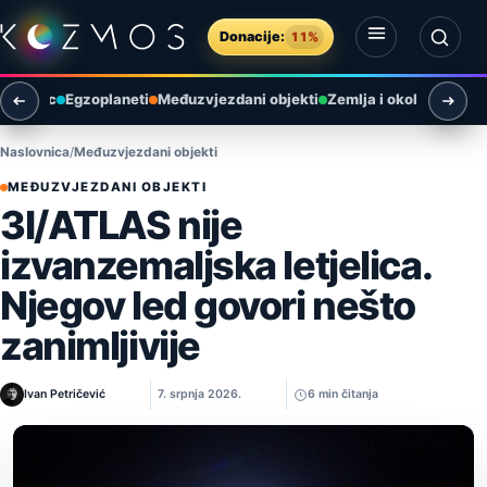
Preskoči na sadržaj
Donacije:
11%
Otvori izbornik
Otvori pretragu
Mjesec
Egzoplaneti
Međuzvjezdani objekti
Zemlja i okoliš
Arheol
Naslovnica
Međuzvjezdani objekti
MEĐUZVJEZDANI OBJEKTI
3I/ATLAS nije
izvanzemaljska letjelica.
Njegov led govori nešto
zanimljivije
Ivan Petričević
7. srpnja 2026.
6 min čitanja