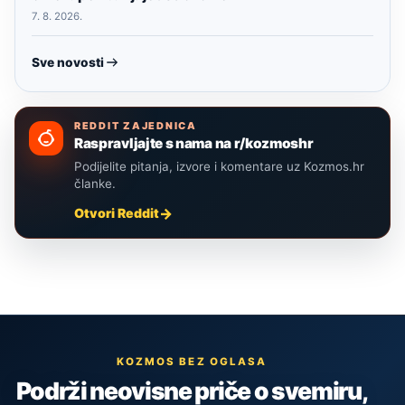
7. 8. 2026.
Sve novosti
REDDIT ZAJEDNICA
Raspravljajte s nama na r/kozmoshr
Podijelite pitanja, izvore i komentare uz Kozmos.hr
članke.
Otvori Reddit
KOZMOS BEZ OGLASA
Podrži neovisne priče o svemiru,