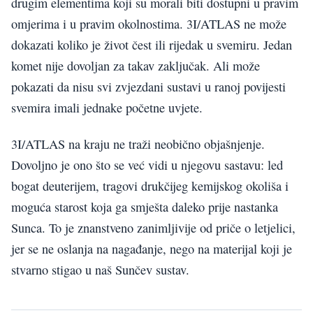
drugim elementima koji su morali biti dostupni u pravim
omjerima i u pravim okolnostima. 3I/ATLAS ne može
dokazati koliko je život čest ili rijedak u svemiru. Jedan
komet nije dovoljan za takav zaključak. Ali može
pokazati da nisu svi zvjezdani sustavi u ranoj povijesti
svemira imali jednake početne uvjete.
3I/ATLAS na kraju ne traži neobično objašnjenje.
Dovoljno je ono što se već vidi u njegovu sastavu: led
bogat deuterijem, tragovi drukčijeg kemijskog okoliša i
moguća starost koja ga smješta daleko prije nastanka
Sunca. To je znanstveno zanimljivije od priče o letjelici,
jer se ne oslanja na nagađanje, nego na materijal koji je
stvarno stigao u naš Sunčev sustav.