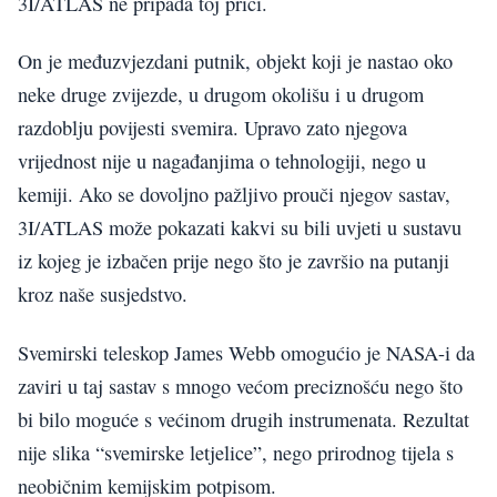
3I/ATLAS ne pripada toj priči.
On je međuzvjezdani putnik, objekt koji je nastao oko
neke druge zvijezde, u drugom okolišu i u drugom
razdoblju povijesti svemira. Upravo zato njegova
vrijednost nije u nagađanjima o tehnologiji, nego u
kemiji. Ako se dovoljno pažljivo prouči njegov sastav,
3I/ATLAS može pokazati kakvi su bili uvjeti u sustavu
iz kojeg je izbačen prije nego što je završio na putanji
kroz naše susjedstvo.
Svemirski teleskop James Webb omogućio je NASA-i da
zaviri u taj sastav s mnogo većom preciznošću nego što
bi bilo moguće s većinom drugih instrumenata. Rezultat
nije slika “svemirske letjelice”, nego prirodnog tijela s
neobičnim kemijskim potpisom.