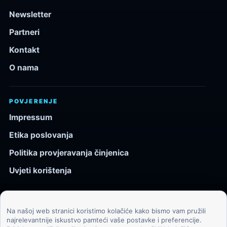
Newsletter
Partneri
Kontakt
O nama
POVJERENJE
Impressum
Etika poslovanja
Politika provjeravanja činjenica
Uvjeti korištenja
Na našoj web stranici koristimo kolačiće kako bismo vam pružili
© 2026 Kozmos.hr. Sva prava pridržana.
najrelevantnije iskustvo pamteći vaše postavke i preferencije.