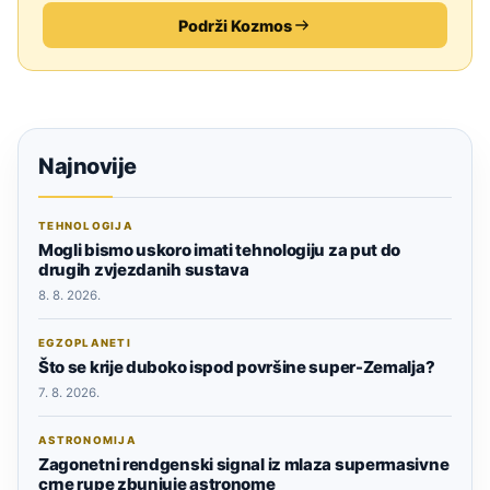
Podrži Kozmos
Najnovije
TEHNOLOGIJA
Mogli bismo uskoro imati tehnologiju za put do
drugih zvjezdanih sustava
8. 8. 2026.
EGZOPLANETI
Što se krije duboko ispod površine super-Zemalja?
7. 8. 2026.
ASTRONOMIJA
Zagonetni rendgenski signal iz mlaza supermasivne
crne rupe zbunjuje astronome