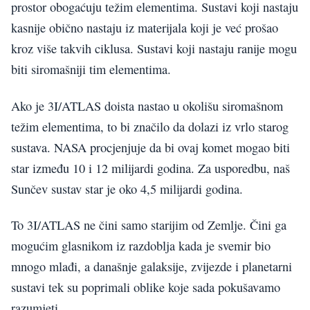
prostor obogaćuju težim elementima. Sustavi koji nastaju
kasnije obično nastaju iz materijala koji je već prošao
kroz više takvih ciklusa. Sustavi koji nastaju ranije mogu
biti siromašniji tim elementima.
Ako je 3I/ATLAS doista nastao u okolišu siromašnom
težim elementima, to bi značilo da dolazi iz vrlo starog
sustava. NASA procjenjuje da bi ovaj komet mogao biti
star između 10 i 12 milijardi godina. Za usporedbu, naš
Sunčev sustav star je oko 4,5 milijardi godina.
To 3I/ATLAS ne čini samo starijim od Zemlje. Čini ga
mogućim glasnikom iz razdoblja kada je svemir bio
mnogo mlađi, a današnje galaksije, zvijezde i planetarni
sustavi tek su poprimali oblike koje sada pokušavamo
razumjeti.