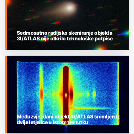
Sedmosatno radijsko skeniranje objekta
3I/ATLAS nije otkrilo tehnološke potpise
MEĐUZVJEZDANI OBJEKTI
Međuzvjezdani objekt 3I/ATLAS snimljen iz
dvije letjelice u istom trenutku