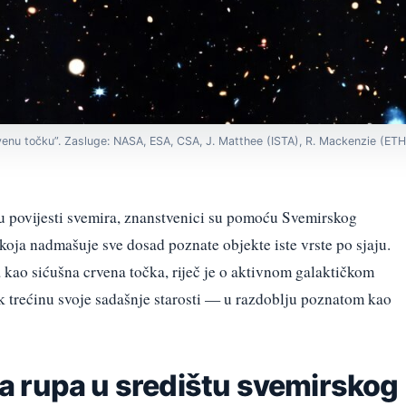
nu točku”. Zasluge: NASA, ESA, CSA, J. Matthee (ISTA), R. Mackenzie (ETH Z
 u povijesti svemira, znanstvenici su pomoću Svemirskog
koja nadmašuje sve dosad poznate objekte iste vrste po sjaju.
kao sićušna crvena točka, riječ je o aktivnom galaktičkom
ek trećinu svoje sadašnje starosti — u razdoblju poznatom kao
 rupa u središtu svemirskog