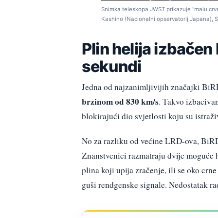
Snimka teleskopa JWST prikazuje “malu crven
Kashino (Nacionalni opservatorij Japana), S.
Plin helija izbače
sekundi
Jedna od najzanimljivijih značajki BiRD-
brzinom od 830 km/s
. Takvo izbacivan
blokirajući dio svjetlosti koju su istraži
No za razliku od većine LRD-ova, BiR
Znanstvenici razmatraju dvije moguće hi
plina koji upija zračenje, ili se oko crn
guši rendgenske signale. Nedostatak rad