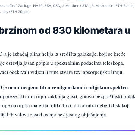
u točku”. Zasluge: NASA, ESA, CSA, J. Matthee (ISTA), R. Mackenzie (ETH Zürich),
 Lilly (ETH Zürich)
n brzinom od 830 kilometara u
a je izbačaj plina helija iz središta galaksije, koji se kreće
je ostavlja jasan potpis u spektralnim podacima teleskopa,
vači očekivali vidjeti, i time stvara tzv. apsorpcijsku liniju.
neuobičajeno tih u rendgenskom i radijskom spektru
D je
.
poteze: ili crnu rupu zaklanja gusti, gotovo bezprašinski obla
e rupe nakuplja materija toliko brzo da formira debeli disk koji
ijskih valova zasad ostaje bez jasnog objašnjenja.