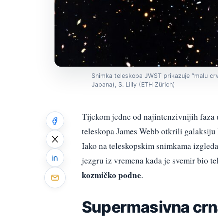
Snimka teleskopa JWST prikazuje “malu crve
Japana), S. Lilly (ETH Zürich)
Tijekom jedne od najintenzivnijih faza
teleskopa James Webb otkrili galaksiju 
Iako na teleskopskim snimkama izgleda 
jezgru iz vremena kada je svemir bio t
kozmičko podne
.
Supermasivna crna