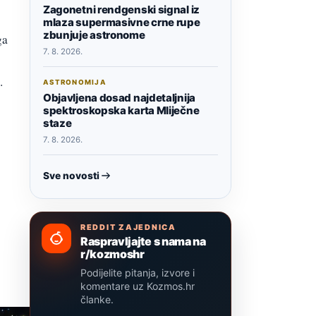
Zagonetni rendgenski signal iz
mlaza supermasivne crne rupe
zbunjuje astronome
ga
7. 8. 2026.
.
ASTRONOMIJA
Objavljena dosad najdetaljnija
spektroskopska karta Mliječne
staze
7. 8. 2026.
Sve novosti
REDDIT ZAJEDNICA
Raspravljajte s nama na
r/kozmoshr
Podijelite pitanja, izvore i
komentare uz Kozmos.hr
članke.