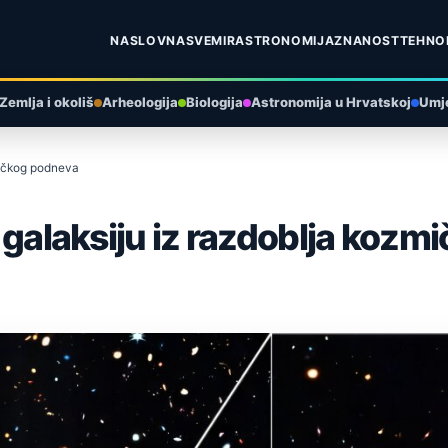
NASLOVNA
SVEMIR
ASTRONOMIJA
ZNANOST
TEHNO
Zemlja i okoliš
Arheologija
Biologija
Astronomija u Hrvatskoj
Umje
zmičkog podneva
ju galaksiju iz razdoblja koz