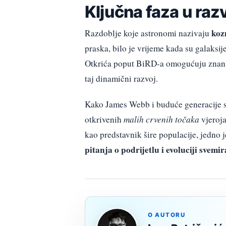
Ključna faza u raz
koz
Razdoblje koje astronomi nazivaju
praska, bilo je vrijeme kada su galaksij
Otkrića poput BiRD-a omogućuju znans
taj dinamični razvoj.
Kako James Webb i buduće generacije sve
otkrivenih
malih crvenih točaka
vjeroja
kao predstavnik šire populacije, jedno
pitanja o podrijetlu i evoluciji svemir
O AUTORU