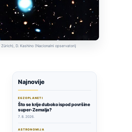
ürich), D. Kashino (Nacionalni opservatorij
Najnovije
EGZOPLANETI
Što se krije duboko ispod površine
super-Zemalja?
7. 8. 2026.
ASTRONOMIJA