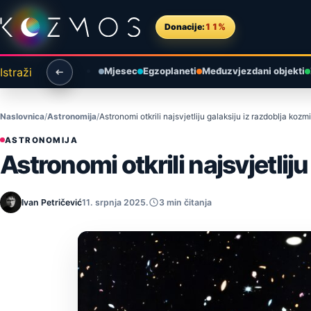
Preskoči na sadržaj
Donacije:
11%
Istraži
Mjesec
Egzoplaneti
Međuzvjezdani objekti
Naslovnica
Astronomija
Astronomi otkrili najsvjetliju galaksiju iz razdoblja ko
ASTRONOMIJA
Astronomi otkrili najsvjetli
Ivan Petričević
11. srpnja 2025.
3 min čitanja