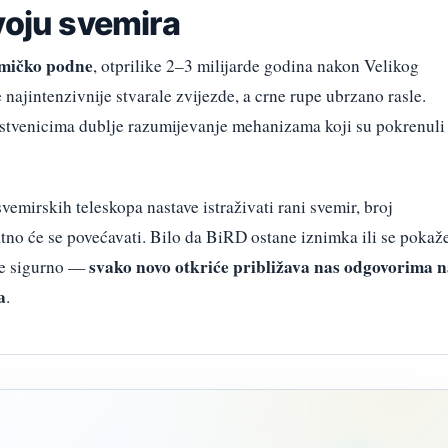
voju svemira
mičko podne
, otprilike 2–3 milijarde godina nakon Velikog
e najintenzivnije stvarale zvijezde, a crne rupe ubrzano rasle.
tvenicima dublje razumijevanje mehanizama koji su pokrenuli
mirskih teleskopa nastave istraživati rani svemir, broj
tno će se povećavati. Bilo da BiRD ostane iznimka ili se pokaž
svako novo otkriće približava nas odgovorima 
 je sigurno —
a
.