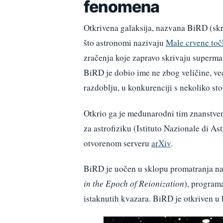
fenomena
Otkrivena galaksija, nazvana BiRD (s
što astronomi nazivaju
Male crvene toč
zračenja koje zapravo skrivaju superm
BiRD je dobio ime ne zbog veličine, već
razdoblju, u konkurenciji s nekoliko sto
Otkrio ga je međunarodni tim znanstve
za astrofiziku (Istituto Nazionale di Astr
otvorenom serveru
arXiv
.
BiRD je uočen u sklopu promatranja 
in the Epoch of Reionization
), program
istaknutih kvazara. BiRD je otkriven 