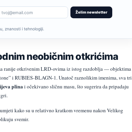
Želim newsletter
, znanosti i tehnologiji.
odnim neobičnim otkrićima
a ranije otkrivenim LRD-ovima iz istog razdoblja — objektima
 Stone” i RUBIES-BLAGN-1. Unatoč raznolikim imenima, sva tri
ijeva plina
i očekivano sličnu masu, što sugerira da pripadaju
gri.
zumjeti kako su u relativno kratkom vremenu nakon Velikog
blikuju svemir.