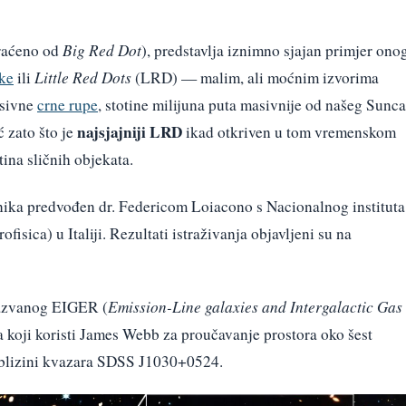
kraćeno od
Big Red Dot
), predstavlja iznimno sjajan primjer ono
ke
ili
Little Red Dots
(LRD) — malim, ali moćnim izvorima
asivne
crne rupe
, stotine milijuna puta masivnije od našeg Sunca
najsjajniji LRD
 zato što je
ikad otkriven u tom vremenskom
tina sličnih objekata.
nika predvođen dr. Federicom Loiacono s Nacionalnog instituta
ofisica) u Italiji. Rezultati istraživanja objavljeni su na
nazvanog EIGER (
Emission-Line galaxies and Intergalactic Gas
a koji koristi James Webb za proučavanje prostora oko šest
u blizini kvazara SDSS J1030+0524.