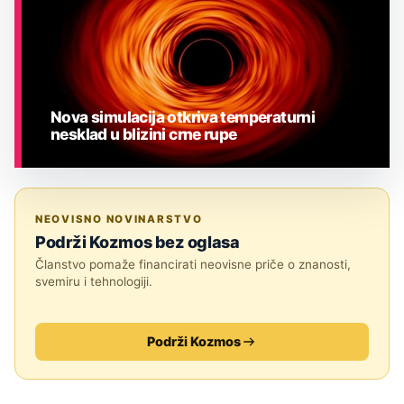
Nova simulacija otkriva temperaturni
nesklad u blizini crne rupe
ASTRONOMIJA
NEOVISNO NOVINARSTVO
Podrži Kozmos bez oglasa
Članstvo pomaže financirati neovisne priče o znanosti,
svemiru i tehnologiji.
Podrži Kozmos