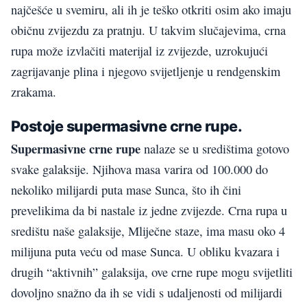
najčešće u svemiru, ali ih je teško otkriti osim ako imaju
običnu zvijezdu za pratnju. U takvim slučajevima, crna
rupa može izvlačiti materijal iz zvijezde, uzrokujući
zagrijavanje plina i njegovo svijetljenje u rendgenskim
zrakama.
Postoje supermasivne crne rupe.
Supermasivne crne rupe
nalaze se u središtima gotovo
svake galaksije. Njihova masa varira od 100.000 do
nekoliko milijardi puta mase Sunca, što ih čini
prevelikima da bi nastale iz jedne zvijezde. Crna rupa u
središtu naše galaksije, Mliječne staze, ima masu oko 4
milijuna puta veću od mase Sunca. U obliku kvazara i
drugih “aktivnih” galaksija, ove crne rupe mogu svijetliti
dovoljno snažno da ih se vidi s udaljenosti od milijardi