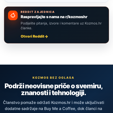
REDDIT ZAJEDNICA
Raspravljajte s nama na r/kozmoshr
Podijelite pitanja, izvore i komentare uz Kozmos.hr
članke.
Otvori Reddit
KOZMOS BEZ OGLASA
Podrži neovisne priče o svemiru,
znanosti i tehnologiji.
Članstvo pomaže održati Kozmos.hr i može uključivati
dodatne sadržaje na Buy Me a Coffee, dok članci na