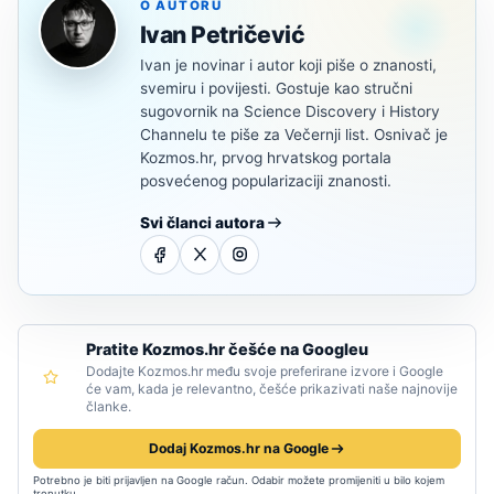
O AUTORU
Ivan Petričević
Ivan je novinar i autor koji piše o znanosti,
svemiru i povijesti. Gostuje kao stručni
sugovornik na Science Discovery i History
Channelu te piše za Večernji list. Osnivač je
Kozmos.hr, prvog hrvatskog portala
posvećenog popularizaciji znanosti.
Svi članci autora
Pratite Kozmos.hr češće na Googleu
Dodajte Kozmos.hr među svoje preferirane izvore i Google
će vam, kada je relevantno, češće prikazivati naše najnovije
članke.
Dodaj Kozmos.hr na Google
Potrebno je biti prijavljen na Google račun. Odabir možete promijeniti u bilo kojem
trenutku.