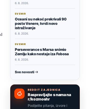
6. 8. 2026.
SVEMIR
Oceani su nekoć prekrivali 90
posto Venere, tvrdi novo
istraživanje
od
6. 8. 2026.
SVEMIR
Perseverance s Marsa snimio
Zemlju kako nestaje iza Fobosa
6. 8. 2026.
Sve novosti
REDDIT ZAJEDNICA
Raspravljajte s nama na
r/kozmoshr
Podijelite pitanja, izvore i