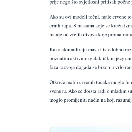
prije nego što svjetlosni pritisak počne 
Ako su ovi modeli točni, male crvene t
crnih rupa. S masama koje se kreću izm
manje od zrelih divova koje promatram
Kako akumuliraju masu i istodobno razr
poznatim aktivnim galaktičkim jezgrama
faza razvoja događa se brzo i u vrlo ra
Otkriće malih crvenih točaka moglo bi n
svemiru. Ako se doista radi o mladim 
moglo promijeniti način na koji razumij