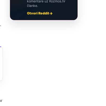
komentare uz Kozmos.hr
članke.
Otvori Reddit
T
ar