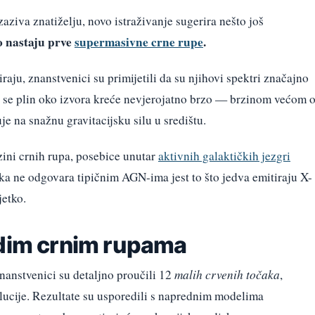
aziva znatiželju, novo istraživanje sugerira nešto još
o nastaju prve
supermasivne crne rupe
.
raju, znanstvenici su primijetili da su njihovi spektri značajno
a se plin oko izvora kreće nevjerojatno brzo — brzinom većom 
 na snažnu gravitacijsku silu u središtu.
zini crnih rupa, posebice unutar
aktivnih galaktičkih jezgri
a ne odgovara tipičnim AGN-ima jest to što jedva emitiraju X-
jetko.
adim crnim rupama
znanstvenici su detaljno proučili 12
malih crvenih točaka
,
lucije. Rezultate su usporedili s naprednim modelima