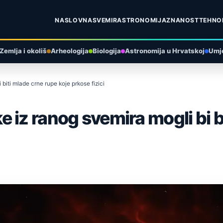
NASLOVNA
SVEMIR
ASTRONOMIJA
ZNANOST
TEHNO
Zemlja i okoliš
Arheologija
Biologija
Astronomija u Hrvatskoj
Umje
iti mlade crne rupe koje prkose fizici
 iz ranog svemira mogli bi b