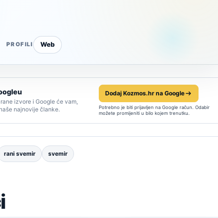
Web
PROFILI
oogleu
Dodaj Kozmos.hr na Google
rane izvore i Google će vam,
Potrebno je biti prijavljen na Google račun. Odabir
 naše najnovije članke.
možete promijeniti u bilo kojem trenutku.
rani svemir
svemir
i