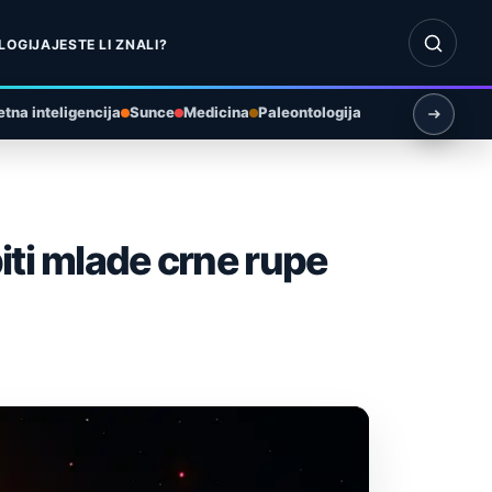
Otvori pr
LOGIJA
JESTE LI ZNALI?
tna inteligencija
Sunce
Medicina
Paleontologija
iti mlade crne rupe