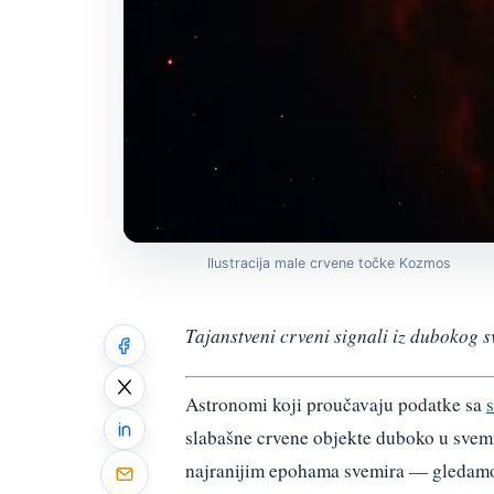
Ilustracija male crvene točke Kozmos
Tajanstveni crveni signali iz dubokog s
Astronomi koji proučavaju podatke sa
slabašne crvene objekte duboko u svemi
najranijim epohama svemira — gledamo i