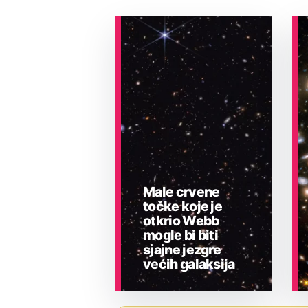
Male crvene
točke koje je
otkrio Webb
mogle bi biti
sjajne jezgre
većih galaksija