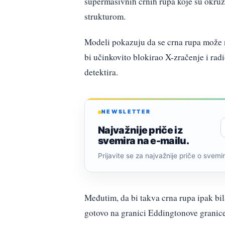
supermasivnih crnih rupa koje su okru
strukturom.
Modeli pokazuju da se crna rupa može 
bi učinkovito blokirao X-zračenje i rad
detektira.
NEWSLETTER
Najvažnije priče iz
svemira na e-mailu.
Prijavite se za najvažnije priče o svemiru
Međutim, da bi takva crna rupa ipak bil
gotovo na granici Eddingtonove granice