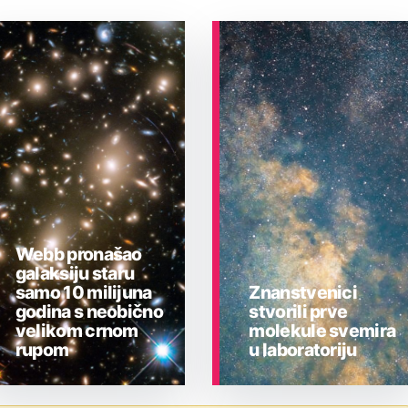
Webb pronašao
galaksiju staru
samo 10 milijuna
Znanstvenici
godina s neobično
stvorili prve
velikom crnom
molekule svemira
rupom
u laboratoriju