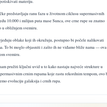
potiskivati materiju.
očke predstavljaju ranu fazu u životnom ciklusu supermasivnih
eđu 10.000 i milijun puta mase Sunca, ove crne rupe su znatno
o u obližnjem svemiru.
jeđuju oblake koji ih okružuju, postupno bi počele nalikovati
. To bi moglo objasniti i zašto ih ne viđamo bliže nama — ova
nom svemiru.
am pružiti ključni uvid u to kako nastaju najveće strukture u
supermasivnim crnim rupama koje rastu rekordnim tempom, ovo 
emo evoluciju galaksija i crnih rupa.