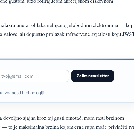
žene gustom, brzo rotirajućom akrecijskom diskovnom
nalaziti unutar oblaka nabijenog slobodnim elektronima — koji
io valove, ali dopustio prolazak infracrvene svjetlosti koju JWS
Želim newsletter
, znanosti i tehnologiji.
a dovoljno sjajna kroz taj gusti omotač, mora rasti brzinom
 — to je maksimalna brzina kojom crna rupa može privlačiti tv