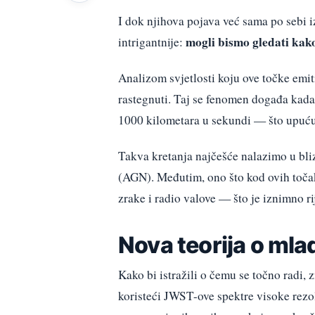
I dok njihova pojava već sama po sebi iz
mogli bismo gledati kak
intrigantnije:
Analizom svjetlosti koju ove točke emiti
rastegnuti. Taj se fenomen događa kad
1000 kilometara u sekundi — što upućuje
Takva kretanja najčešće nalazimo u bli
(AGN). Međutim, ono što kod ovih točak
zrake i radio valove — što je iznimno ri
Nova teorija o ml
Kako bi istražili o čemu se točno radi, 
koristeći JWST-ove spektre visoke rezo