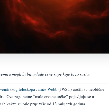
vemira mogli bi biti mlade crne rupe koje brzo rastu.
svemirskog teleskopa James Webb
(JWST) uočili su neobične,
ru. Ove zagonetne “male crvene točke” pojavljuju se u
h kakve su bile prije više od 13 milijardi godina.