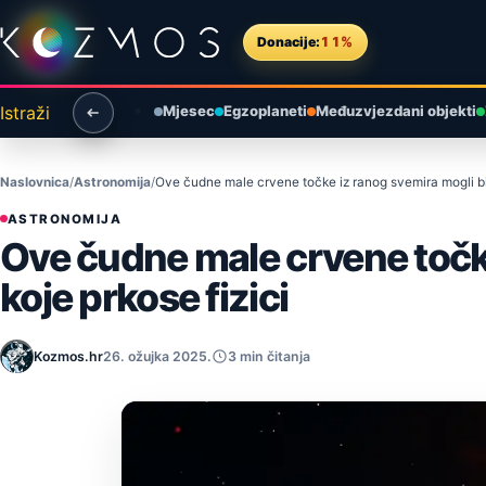
Preskoči na sadržaj
Donacije:
11%
Istraži
Mjesec
Egzoplaneti
Međuzvjezdani objekti
Naslovnica
Astronomija
Ove čudne male crvene točke iz ranog svemira mogli bi b
ASTRONOMIJA
Ove čudne male crvene točke
koje prkose fizici
Kozmos.hr
26. ožujka 2025.
3 min čitanja